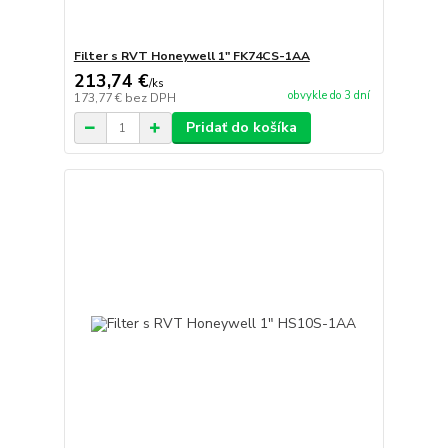
Filter s RVT Honeywell 1" FK74CS-1AA
213,74 €
/
ks
obvykle do 3 dní
173,77 €
bez DPH
Pridať do košíka