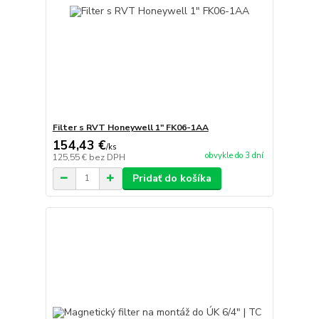
Filter s RVT Honeywell 1" FK06-1AA
154,43 €
/
ks
obvykle do 3 dní
125,55 €
bez DPH
Pridať do košíka