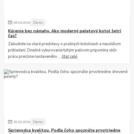
08
.
04
.
2026
Články
Kúrenie bez námahy. Ako moderný peletový kotol šetrí
čas?
Zabudnite na staré predstavy o prašných kotolniach a neustálom
prikladaní. Dnešné vykurovanie tuhým palivom pripomína skôr
prácu precízne nastaveného ...
čítať celé
30
.
03
.
2026
Články
Sprievodca kvalitou. Podľa čoho spoznáte prvotriedne