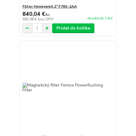
Filter Honeywell 2" F76S-2AA
840,04 €
/
ks
obvykle do 3 dní
682,96 €
bez DPH
Pridať do košíka