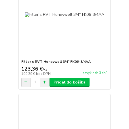
Filter s RVT Honeywell 3/4" FK06-3/4AA
123,36 €
/
ks
obvykle do 3 dní
100,29 €
bez DPH
Pridať do košíka