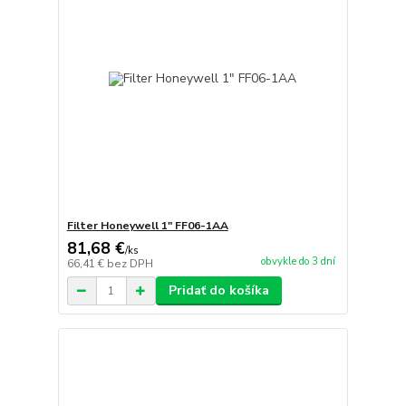
Filter Honeywell 1" FF06-1AA
81,68 €
/
ks
obvykle do 3 dní
66,41 €
bez DPH
Pridať do košíka