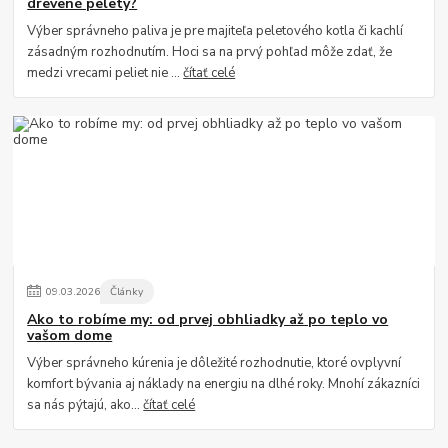
drevené pelety?
Výber správneho paliva je pre majiteľa peletového kotla či kachlí
zásadným rozhodnutím. Hoci sa na prvý pohľad môže zdať, že
medzi vrecami peliet nie ...
čítať celé
09
.
03
.
2026
Články
Ako to robíme my: od prvej obhliadky až po teplo vo
vašom dome
Výber správneho kúrenia je dôležité rozhodnutie, ktoré ovplyvní
komfort bývania aj náklady na energiu na dlhé roky. Mnohí zákazníci
sa nás pýtajú, ako...
čítať celé