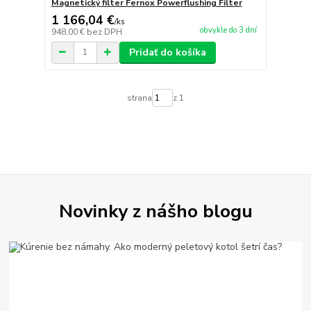
Magnetický filter Fernox Powerflushing Filter
1 166,04 €
/
ks
obvykle do 3 dní
948,00 €
bez DPH
Pridať do košíka
strana
z 1
Novinky z nášho blogu