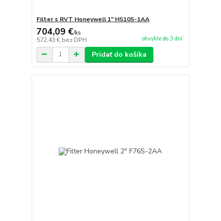
Filter s RVT Honeywell 1" HS10S-1AA
704,09 €
/
ks
obvykle do 3 dní
572,43 €
bez DPH
Pridať do košíka