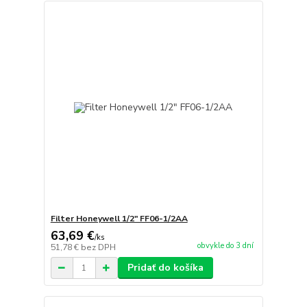
Filter Honeywell 1/2" FF06-1/2AA
63,69 €
/
ks
obvykle do 3 dní
51,78 €
bez DPH
Pridať do košíka