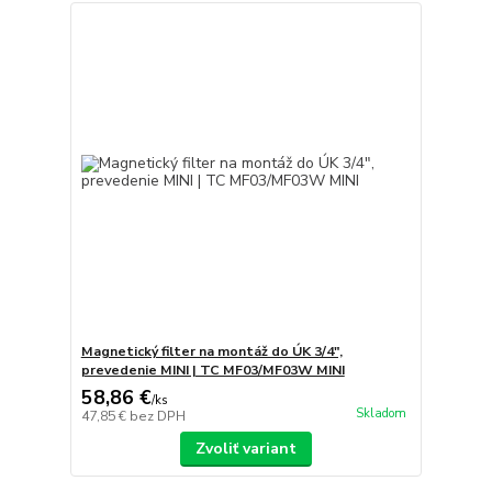
Magnetický filter na montáž do ÚK 3/4",
prevedenie MINI | TC MF03/MF03W MINI
58,86 €
/
ks
Skladom
47,85 €
bez DPH
Zvoliť variant