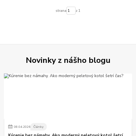
strana
z 1
Novinky z nášho blogu
08
.
04
.
2026
Články
Kúrenie bez námahy. Ako moderný peletový kotol šetrí