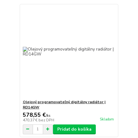
Olejový programovateľný digitálny radiátor |
RD14GW
578,55 €
/
ks
Skladom
470,37 €
bez DPH
Pridať do košíka