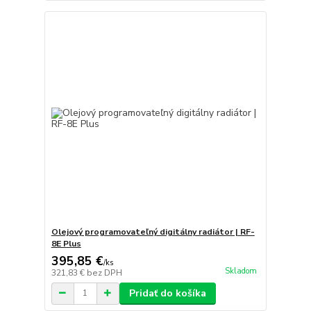
Olejový programovateľný digitálny radiátor | RF-
8E Plus
395,85 €
/
ks
Skladom
321,83 €
bez DPH
Pridať do košíka