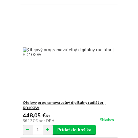
Olejový programovateľný digitálny radiátor |
RD10GW
448,05 €
/
ks
Skladom
364,27 €
bez DPH
Pridať do košíka