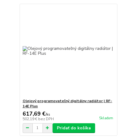
Olejový programovateľný digitálny radiátor | RF-
14E Plus
617,69 €
/
ks
Skladom
502,19 €
bez DPH
Pridať do košíka