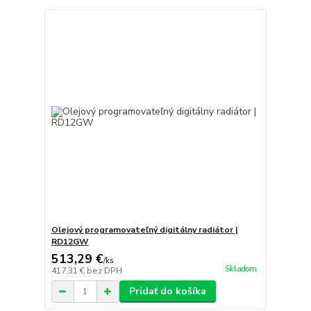
Olejový programovateľný digitálny radiátor |
RD12GW
513,29 €
/
ks
Skladom
417,31 €
bez DPH
Pridať do košíka