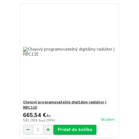
Olejový programovateľný digitálny radiátor |
RBC11E
665,54 €
/
ks
Skladom
541,09 €
bez DPH
Pridať do košíka