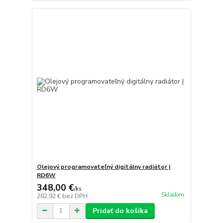
Olejový programovateľný digitálny radiátor |
RD6W
348,00 €
/
ks
Skladom
282,92 €
bez DPH
Pridať do košíka