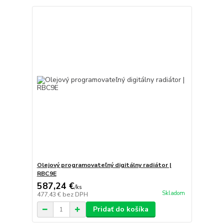
Olejový programovateľný digitálny radiátor |
RBC9E
587,24 €
/
ks
Skladom
477,43 €
bez DPH
Pridať do košíka