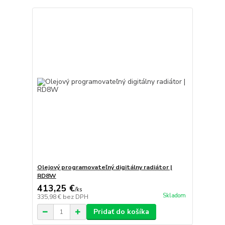
Olejový programovateľný digitálny radiátor |
RD8W
413,25 €
/
ks
Skladom
335,98 €
bez DPH
Pridať do košíka