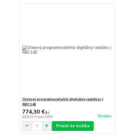
Olejový programovateľný digitálny radiátor |
RBC14E
774,30 €
/
ks
Skladom
629,51 €
bez DPH
Pridať do košíka