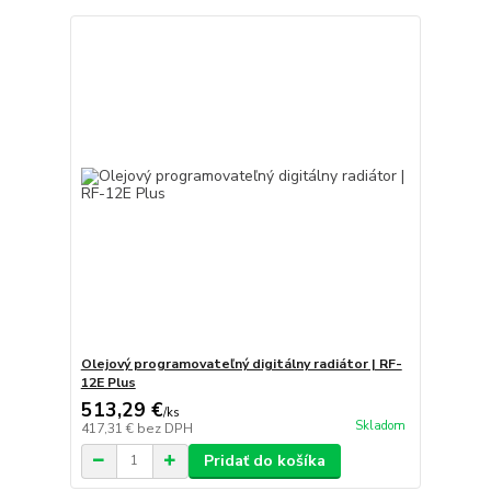
Olejový programovateľný digitálny radiátor | RF-
12E Plus
513,29 €
/
ks
Skladom
417,31 €
bez DPH
Pridať do košíka