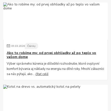
09
.
03
.
2026
Články
Ako to robíme my: od prvej obhliadky až po teplo vo
vašom dome
Výber správneho kúrenia je dôležité rozhodnutie, ktoré ovplyvní
komfort bývania aj náklady na energiu na dlhé roky. Mnohí zákazníci
sa nás pýtajú, ako...
čítať celé