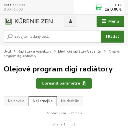
0
ks
0911 603 599
za
0,00 €
8:00 - 17:00
Menu
Hľadať
Úvod
Radiátory a konvektory
Elektrické radiátory Gabarrón
Olejové
program digi radiátory
Olejové program digi radiátory
Upresniť parametre
Najnovšie
Najlacnejšie
Najdrahšie
Zobrazujem 1-15 z 15
strana
z 1