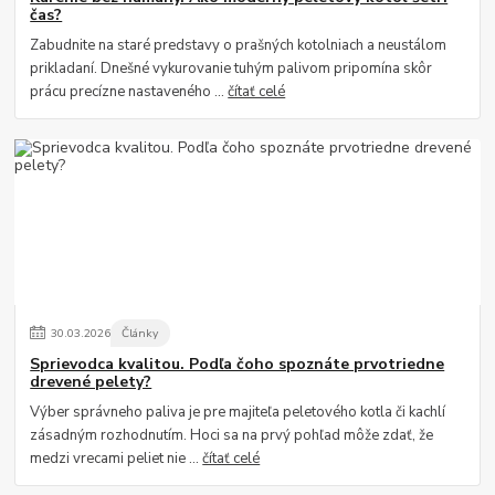
čas?
Zabudnite na staré predstavy o prašných kotolniach a neustálom
prikladaní. Dnešné vykurovanie tuhým palivom pripomína skôr
prácu precízne nastaveného ...
čítať celé
30
.
03
.
2026
Články
Sprievodca kvalitou. Podľa čoho spoznáte prvotriedne
drevené pelety?
Výber správneho paliva je pre majiteľa peletového kotla či kachlí
zásadným rozhodnutím. Hoci sa na prvý pohľad môže zdať, že
medzi vrecami peliet nie ...
čítať celé