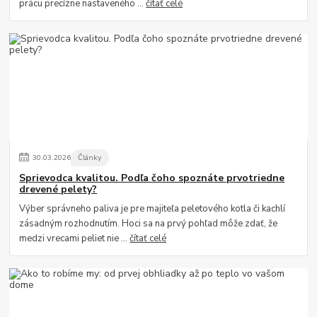
prácu precízne nastaveného ...
čítať celé
30
.
03
.
2026
Články
Sprievodca kvalitou. Podľa čoho spoznáte prvotriedne
drevené pelety?
Výber správneho paliva je pre majiteľa peletového kotla či kachlí
zásadným rozhodnutím. Hoci sa na prvý pohľad môže zdať, že
medzi vrecami peliet nie ...
čítať celé