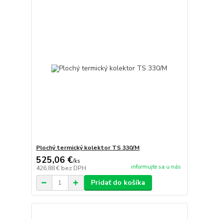
Plochý termický kolektor TS 330/M
525,06 €
/
ks
informujte sa u nás
426,88 €
bez DPH
Pridať do košíka