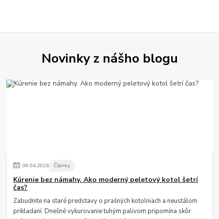
Novinky z nášho blogu
08
.
04
.
2026
Články
Kúrenie bez námahy. Ako moderný peletový kotol šetrí
čas?
Zabudnite na staré predstavy o prašných kotolniach a neustálom
prikladaní. Dnešné vykurovanie tuhým palivom pripomína skôr