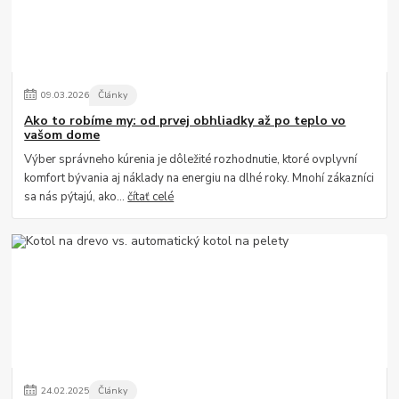
09
.
03
.
2026
Články
Ako to robíme my: od prvej obhliadky až po teplo vo
vašom dome
Výber správneho kúrenia je dôležité rozhodnutie, ktoré ovplyvní
komfort bývania aj náklady na energiu na dlhé roky. Mnohí zákazníci
sa nás pýtajú, ako...
čítať celé
24
.
02
.
2025
Články