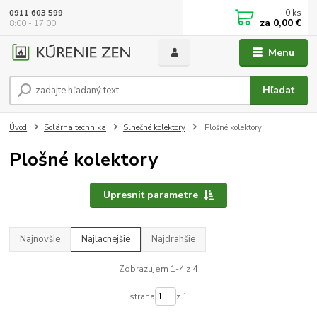
0
ks
0911 603 599
za
0,00 €
8:00 - 17:00
Menu
Hľadať
Úvod
Solárna technika
Slnečné kolektory
Plošné kolektory
Plošné kolektory
Upresniť parametre
Najnovšie
Najlacnejšie
Najdrahšie
Zobrazujem 1-4 z 4
strana
z 1