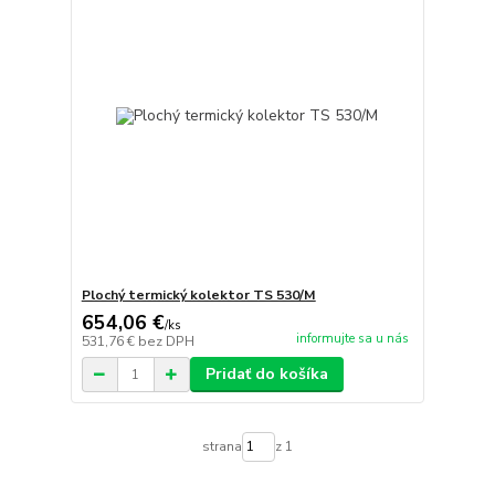
Plochý termický kolektor TS 530/M
654,06 €
/
ks
informujte sa u nás
531,76 €
bez DPH
Pridať do košíka
strana
z 1