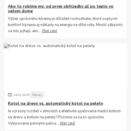
Ako to robíme my: od prvej obhliadky až po teplo vo
vašom dome
Výber správneho kúrenia je dôležité rozhodnutie, ktoré ovplyvní
komfort bývania aj náklady na energiu na dlhé roky. Mnohí zákazníci
sa nás pýtajú, ako...
čítať celé
24
.
02
.
2025
Články
Kotol na drevo vs. automatický kotol na pelety
Je výrazný rozdiel v emisiách a efektivite spaľovania medzi kotlom
na drevo a kotlom na pelety? Pozrime sa na to spoločne.
Vykurovanie pevnými paliva...
čítať celé