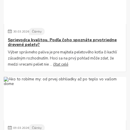
30
.
03
.
2026
Články
Sprievodca kvalitou. Podľa čoho spoznáte prvotriedne
drevené pelety?
Výber správneho paliva je pre majiteľa peletového kotla či kachlí
zásadným rozhodnutím. Hoci sa na prvý pohľad môže zdať, že
medzi vrecami peliet nie ...
čítať celé
09
.
03
.
2026
Články