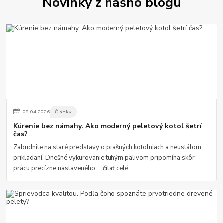
Novinky z nášho blogu
08
.
04
.
2026
Články
Kúrenie bez námahy. Ako moderný peletový kotol šetrí
čas?
Zabudnite na staré predstavy o prašných kotolniach a neustálom
prikladaní. Dnešné vykurovanie tuhým palivom pripomína skôr
prácu precízne nastaveného ...
čítať celé