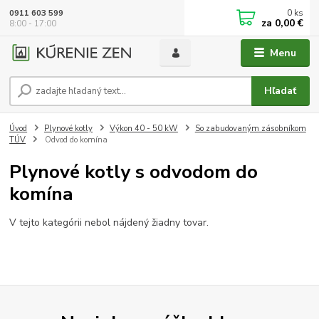
0
ks
0911 603 599
za
0,00 €
8:00 - 17:00
Menu
Hľadať
Úvod
Plynové kotly
Výkon 40 - 50 kW
So zabudovaným zásobníkom
TÚV
Odvod do komína
Plynové kotly s odvodom do
komína
V tejto kategórii nebol nájdený žiadny tovar.