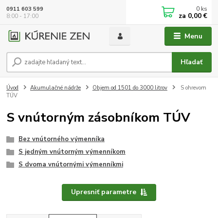
0
ks
0911 603 599
za
0,00 €
8:00 - 17:00
Menu
Hľadať
Úvod
Akumulačné nádrže
Objem od 1501 do 3000 litrov
S ohrevom
TÚV
S vnútorným zásobníkom TÚV
Bez vnútorného výmenníka
S jedným vnútorným výmenníkom
S dvoma vnútornými výmenníkmi
Upresniť parametre