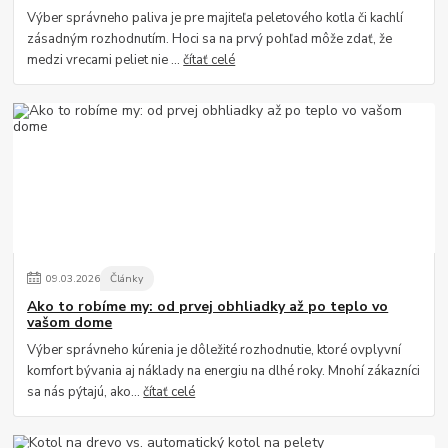
Výber správneho paliva je pre majiteľa peletového kotla či kachlí
zásadným rozhodnutím. Hoci sa na prvý pohľad môže zdať, že
medzi vrecami peliet nie ...
čítať celé
09
.
03
.
2026
Články
Ako to robíme my: od prvej obhliadky až po teplo vo
vašom dome
Výber správneho kúrenia je dôležité rozhodnutie, ktoré ovplyvní
komfort bývania aj náklady na energiu na dlhé roky. Mnohí zákazníci
sa nás pýtajú, ako...
čítať celé