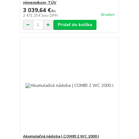
výmenníkom, TÚV
3 039,64 €
/
ks
Skladom
2 471,25 €
bez DPH
Pridať do košíka
Akumulačná nádoba | COMBI 2 WC 2000 l