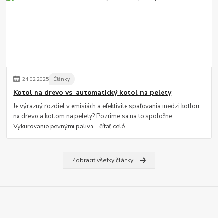
24
.
02
.
2025
Články
Kotol na drevo vs. automatický kotol na pelety
Je výrazný rozdiel v emisiách a efektivite spaľovania medzi kotlom
na drevo a kotlom na pelety? Pozrime sa na to spoločne.
Vykurovanie pevnými paliva...
čítať celé
Zobraziť všetky články