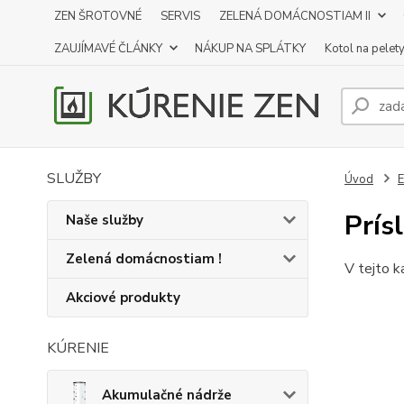
ZEN ŠROTOVNÉ
SERVIS
ZELENÁ DOMÁCNOSTIAM II
ZAUJÍMAVÉ ČLÁNKY
NÁKUP NA SPLÁTKY
Kotol na pelet
SLUŽBY
Úvod
E
Prís
Naše služby
Zelená domácnostiam !
V tejto k
Akciové produkty
KÚRENIE
Akumulačné nádrže