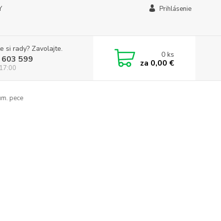
Y
Prihlásenie
e si rady? Zavolajte.
0
ks
 603 599
za
0,00 €
 17:00
um. pece