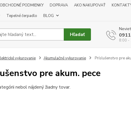
OBCHODNÉ PODMIENKY
DOPRAVA
AKO NAKUPOVAŤ
KONTAKT
y
Tepelné čerpadlo
BLOG
Neviet
Hľadať
0911
8:00 -
lektrické vykurovanie
Akumulačné vykurovanie
Príslušenstvo pre ak
lušenstvo pre akum. pece
ategórii nebol nájdený žiadny tovar.