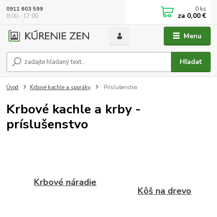
0
ks
0911 603 599
za
0,00 €
8:00 - 17:00
Menu
Hľadať
Úvod
Krbové kachle a sporáky
Príslušenstvo
Krbové kachle a krby -
príslušenstvo
Krbové náradie
Kôš na drevo