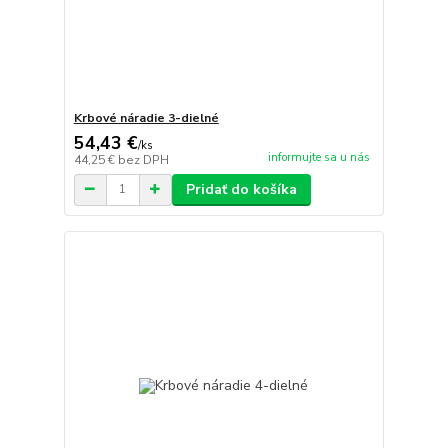
Krbové náradie 3-dielné
54,43 €
/
ks
informujte sa u nás
44,25 €
bez DPH
Pridať do košíka