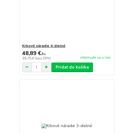
Krbové náradie 4-dielné
48,89 €
/
ks
informujte sa u nás
39,75 €
bez DPH
Pridať do košíka