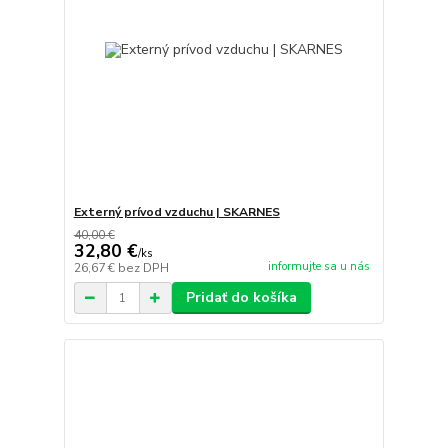
Externý prívod vzduchu | SKARNES
40,00 €
32,80 €
/
ks
informujte sa u nás
26,67 €
bez DPH
Pridať do košíka