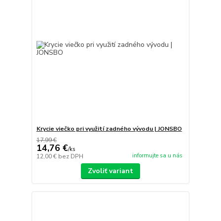
Krycie viečko pri využití zadného vývodu | JONSBO
17,99 €
14,76 €
/
ks
informujte sa u nás
12,00 €
bez DPH
Zvoliť variant