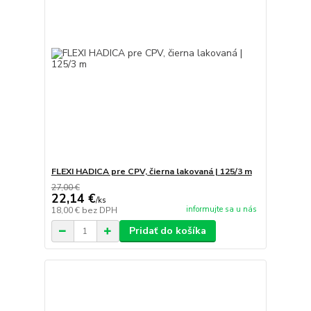
FLEXI HADICA pre CPV, čierna lakovaná | 125/3 m
27,00 €
22,14 €
/
ks
informujte sa u nás
18,00 €
bez DPH
Pridať do košíka