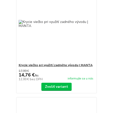
Krycie viečko pri využití zadného vývodu | MANTA
17,99 €
14,76 €
/
ks
informujte sa u nás
12,00 €
bez DPH
Zvoliť variant