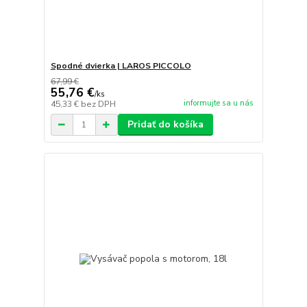
Spodné dvierka | LAROS PICCOLO
67,99 €
55,76 €
/
ks
informujte sa u nás
45,33 €
bez DPH
Pridať do košíka