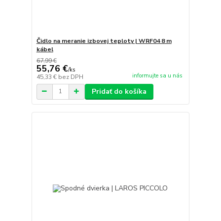
Čidlo na meranie izbovej teploty | WRF04 8 m
kábel
67,99 €
55,76 €
/
ks
informujte sa u nás
45,33 €
bez DPH
Pridať do košíka