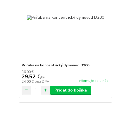
Príruba na koncentrický dymovod D200
36,00 €
29,52 €
/
ks
informujte sa u nás
24,00 €
bez DPH
Pridať do košíka