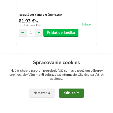
Regulátor ťahu okrúhly o150
61,93 €
/
ks
Skladom
50,35 €
bez DPH
Pridať do košíka
Spracovanie cookies
Náš e-shop a partneri potrebujú Váš
súhlas
s použitím súborov
cookies, aby Vám mohli zobrazovať informácie týkajúce sa Vašich
záujmov.
Súhlasím
Nastavenia