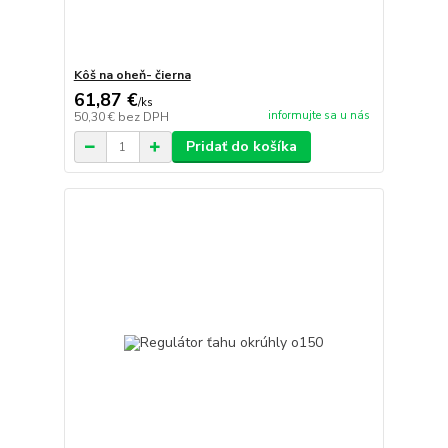
Kôš na oheň- čierna
61,87 €
/
ks
informujte sa u nás
50,30 €
bez DPH
Pridať do košíka