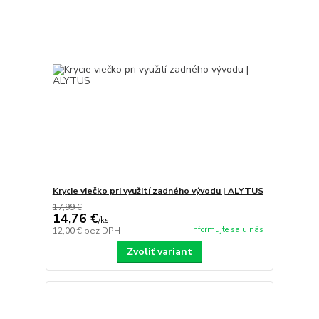
Krycie viečko pri využití zadného vývodu | ALYTUS
17,99 €
14,76 €
/
ks
informujte sa u nás
12,00 €
bez DPH
Zvoliť variant