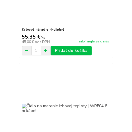
Krbové náradie 4-dielné
55,35 €
/
ks
informujte sa u nás
45,00 €
bez DPH
Pridať do košíka