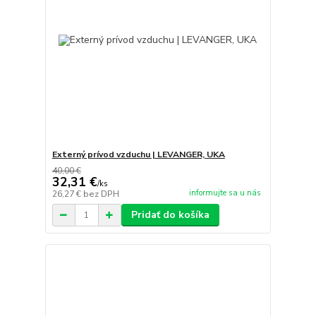
Externý prívod vzduchu | LEVANGER, UKA
40,00 €
32,31 €
/
ks
informujte sa u nás
26,27 €
bez DPH
Pridať do košíka