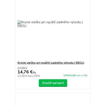
Krycie viečko pri využití zadného vývodu | EBOLI
17,99 €
14,76 €
/
ks
informujte sa u nás
12,00 €
bez DPH
Zvoliť variant