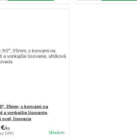
0°, 35mm, s koncami na
 a vonkajšie lisovanie,
 oceľ, lisovacia
 €
/
ks
Skladom
ez DPH