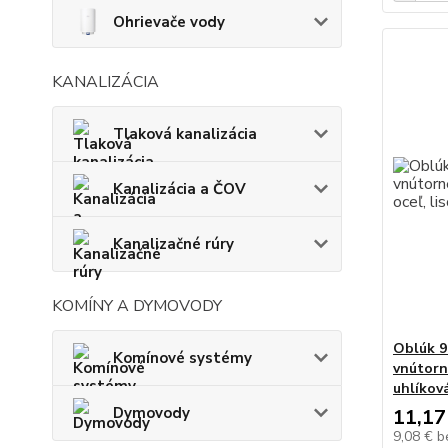
Ohrievače vody
KANALIZÁCIA
Tlaková kanalizácia
Kanalizácia a ČOV
Kanalizačné rúry
KOMÍNY A DYMOVODY
Oblúk 9
Komínové systémy
vnútorné
uhlíková
Dymovody
11,17
9,08 €
b