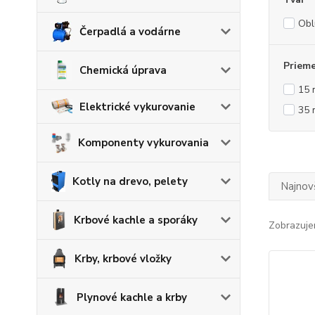
Obl
Čerpadlá a vodárne
Priem
Chemická úprava
15
Elektrické vykurovanie
35
Komponenty vykurovania
Kotly na drevo, pelety
Najnov
Krbové kachle a sporáky
Zobrazuje
Krby, krbové vložky
Plynové kachle a krby