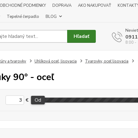
OBCHODNÉ PODMIENKY
DOPRAVA
AKO NAKUPOVAŤ
KONTAKT
y
Tepelné čerpadlo
BLOG
Neviet
Hľadať
0911
8:00 -
úry a tvarovky
Uhlíková oceľ, lisovacia
Tvarovky, oceľ lisovacia
ky 90° - oceľ
€
Od