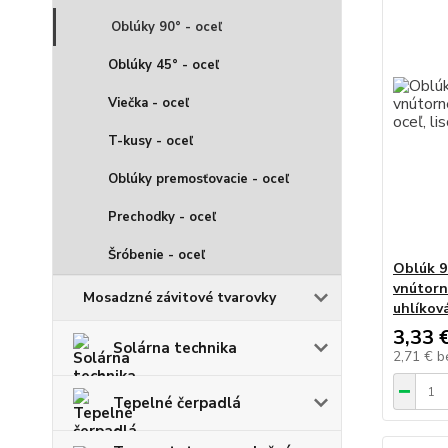
Oblúky 90° - oceľ
Oblúky 45° - oceľ
Viečka - oceľ
T-kusy - oceľ
Oblúky premosťovacie - oceľ
Prechodky - oceľ
Šróbenie - oceľ
Oblúk 9
vnútorné
Mosadzné závitové tvarovky
uhlíková
3,33 
Solárna technika
2,71 €
b
Tepelné čerpadlá