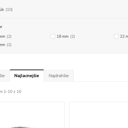
úk
(10)
er
 mm
(2)
18 mm
(2)
22 
 mm
(2)
šie
Najlacnejšie
Najdrahšie
m 1-10 z 10