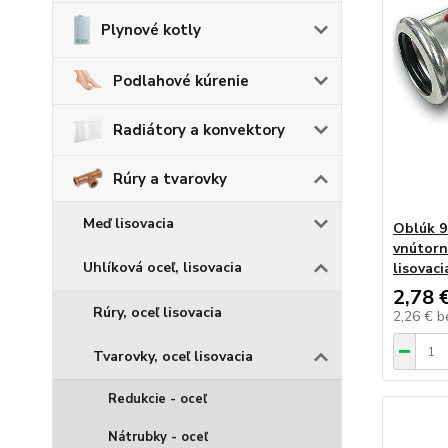
Plynové kotly
Podlahové kúrenie
Radiátory a konvektory
Rúry a tvarovky
Meď lisovacia
Oblúk 9
vnútorné
Uhlíková oceľ, lisovacia
lisovaci
2,78 
Rúry, oceľ lisovacia
2,26 €
b
Tvarovky, oceľ lisovacia
Redukcie - oceľ
Nátrubky - oceľ