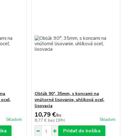
 na
Oblúk 90°, 35mm, s koncami na
 oceľ,
vnútorné lisovanie, uhlíková oceľ,
lisovacia
10,79 €
/
ks
Skladom
Skladom
8,77 €
bez DPH
íka
Pridať do košíka