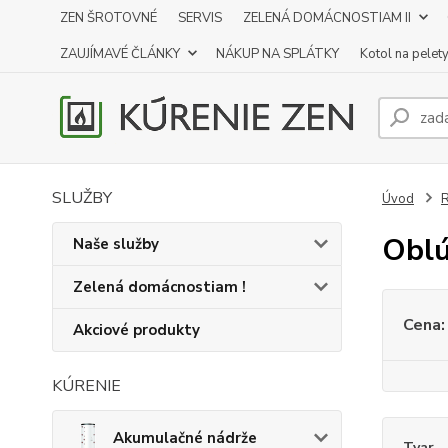
ZEN ŠROTOVNÉ
SERVIS
ZELENÁ DOMÁCNOSTIAM II
ZAUJÍMAVÉ ČLÁNKY
NÁKUP NA SPLÁTKY
Kotol na pelet
SLUŽBY
Úvod
R
Oblú
Naše služby
Zelená domácnostiam !
Cena:
Akciové produkty
KÚRENIE
Akumulačné nádrže
Tvar