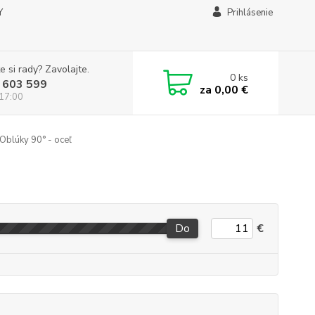
Y
Prihlásenie
e si rady? Zavolajte.
0
ks
 603 599
za
0,00 €
 17:00
Oblúky 90° - oceľ
Do
€