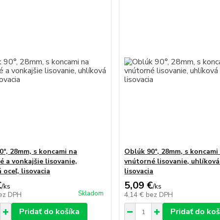
0°, 28mm, s koncami na
Oblúk 90°, 28mm, s koncami
 a vonkajšie lisovanie,
vnútorné lisovanie, uhlíková
 oceľ, lisovacia
lisovacia
€
5,09 €
/
ks
/
ks
Skladom
ez DPH
4,14 €
bez DPH
Pridať do košíka
Pridať do koš