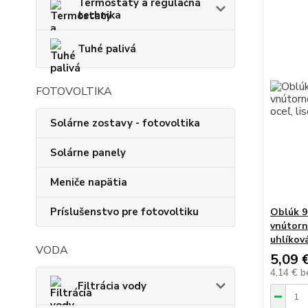
Termostaty a regulačná
technika
Tuhé palivá
FOTOVOLTIKA
Solárne zostavy - fotovoltika
Solárne panely
Meniče napätia
Príslušenstvo pre fotovoltiku
Oblúk 9
vnútorné
uhlíková
VODA
5,09 
4,14 €
b
Filtrácia vody