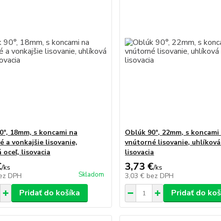
0°, 18mm, s koncami na
Oblúk 90°, 22mm, s koncami
 a vonkajšie lisovanie,
vnútorné lisovanie, uhlíková
 oceľ, lisovacia
lisovacia
€
3,73 €
/
ks
/
ks
Skladom
ez DPH
3,03 €
bez DPH
Pridať do košíka
Pridať do koš