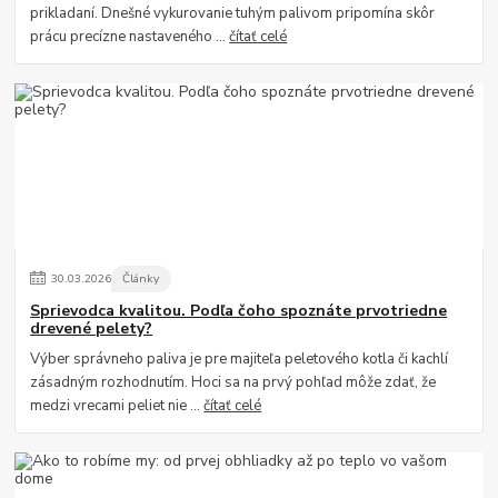
prikladaní. Dnešné vykurovanie tuhým palivom pripomína skôr
prácu precízne nastaveného ...
čítať celé
30
.
03
.
2026
Články
Sprievodca kvalitou. Podľa čoho spoznáte prvotriedne
drevené pelety?
Výber správneho paliva je pre majiteľa peletového kotla či kachlí
zásadným rozhodnutím. Hoci sa na prvý pohľad môže zdať, že
medzi vrecami peliet nie ...
čítať celé