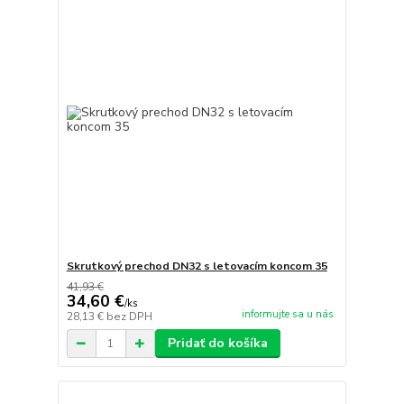
Skrutkový prechod DN32 s letovacím koncom 35
41,93 €
34,60 €
/
ks
informujte sa u nás
28,13 €
bez DPH
Pridať do košíka