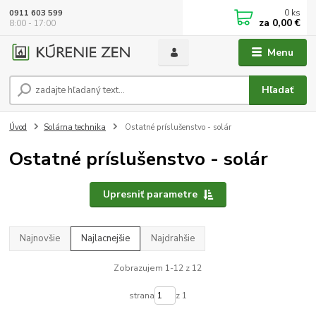
0
ks
0911 603 599
za
0,00 €
8:00 - 17:00
Menu
Hľadať
Úvod
Solárna technika
Ostatné príslušenstvo - solár
Ostatné príslušenstvo - solár
Upresniť parametre
Najnovšie
Najlacnejšie
Najdrahšie
Zobrazujem 1-12 z 12
strana
z 1