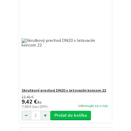
Skrutkový prechod DN20 s letovacím koncom 22
11,41 €
9,42 €
/
ks
informujte sa u nás
7,66 €
bez DPH
Pridať do košíka