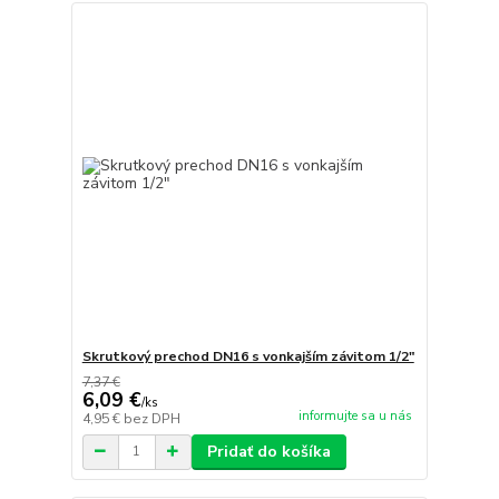
Skrutkový prechod DN16 s vonkajším závitom 1/2"
7,37 €
6,09 €
/
ks
informujte sa u nás
4,95 €
bez DPH
Pridať do košíka