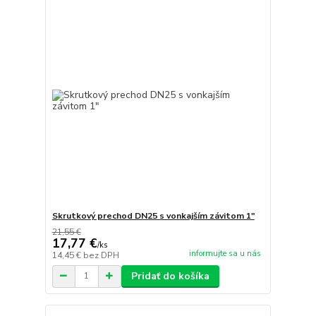
Skrutkový prechod DN25 s vonkajším závitom 1"
21,55 €
17,77 €
/
ks
informujte sa u nás
14,45 €
bez DPH
Pridať do košíka