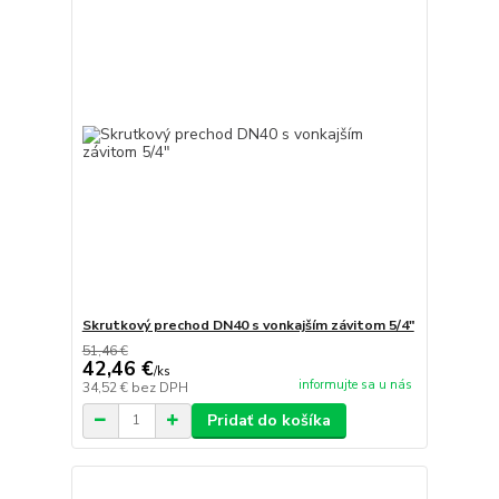
Skrutkový prechod DN40 s vonkajším závitom 5/4"
51,46 €
42,46 €
/
ks
informujte sa u nás
34,52 €
bez DPH
Pridať do košíka