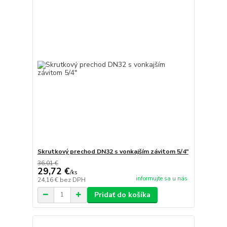
Skrutkový prechod DN32 s vonkajším závitom 5/4"
36,01 €
29,72 €
/
ks
informujte sa u nás
24,16 €
bez DPH
Pridať do košíka