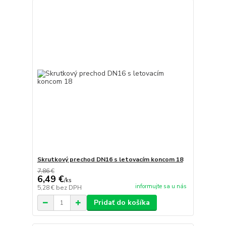
Skrutkový prechod DN16 s letovacím koncom 18
7,86 €
6,49 €
/
ks
informujte sa u nás
5,28 €
bez DPH
Pridať do košíka