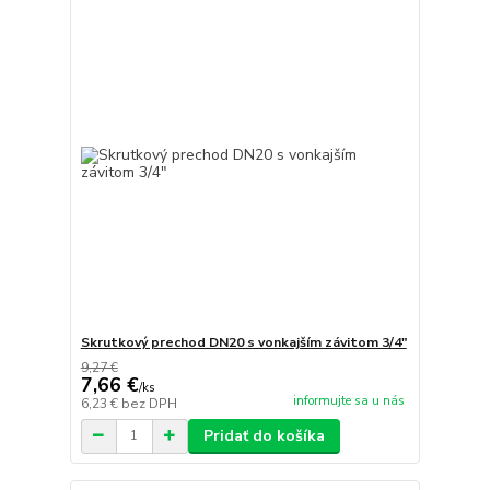
Skrutkový prechod DN20 s vonkajším závitom 3/4"
9,27 €
7,66 €
/
ks
informujte sa u nás
6,23 €
bez DPH
Pridať do košíka