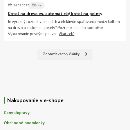
24
.
02
.
2025
Články
Kotol na drevo vs. automatický kotol na pelety
Je výrazný rozdiel v emisiách a efektivite spaľovania medzi kotlom
na drevo a kotlom na pelety? Pozrime sa na to spoločne.
Vykurovanie pevnými paliva...
čítať celé
Zobraziť všetky články
Nakupovanie v e-shope
Ceny dopravy
Obchodné podmienky