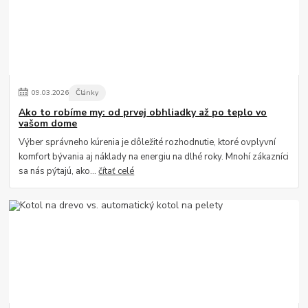
09
.
03
.
2026
Články
Ako to robíme my: od prvej obhliadky až po teplo vo
vašom dome
Výber správneho kúrenia je dôležité rozhodnutie, ktoré ovplyvní
komfort bývania aj náklady na energiu na dlhé roky. Mnohí zákazníci
sa nás pýtajú, ako...
čítať celé