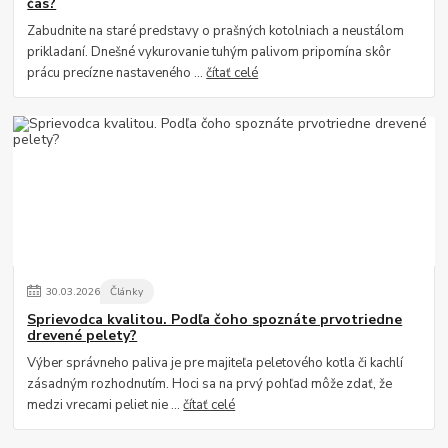
čas?
Zabudnite na staré predstavy o prašných kotolniach a neustálom
prikladaní. Dnešné vykurovanie tuhým palivom pripomína skôr
prácu precízne nastaveného ...
čítať celé
30
.
03
.
2026
Články
Sprievodca kvalitou. Podľa čoho spoznáte prvotriedne
drevené pelety?
Výber správneho paliva je pre majiteľa peletového kotla či kachlí
zásadným rozhodnutím. Hoci sa na prvý pohľad môže zdať, že
medzi vrecami peliet nie ...
čítať celé