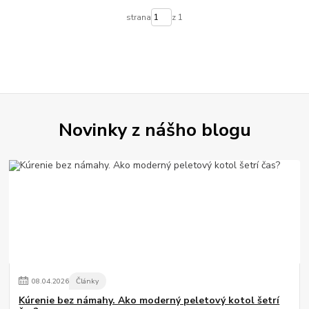
strana
z 1
Novinky z nášho blogu
08
.
04
.
2026
Články
Kúrenie bez námahy. Ako moderný peletový kotol šetrí