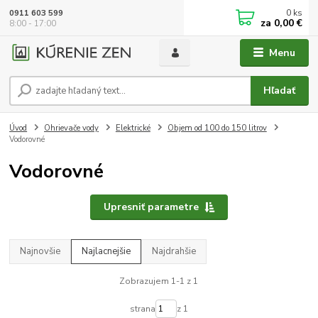
0
ks
0911 603 599
za
0,00 €
8:00 - 17:00
Menu
Hľadať
Úvod
Ohrievače vody
Elektrické
Objem od 100 do 150 litrov
Vodorovné
Vodorovné
Upresniť parametre
Najnovšie
Najlacnejšie
Najdrahšie
Zobrazujem 1-1 z 1
strana
z 1