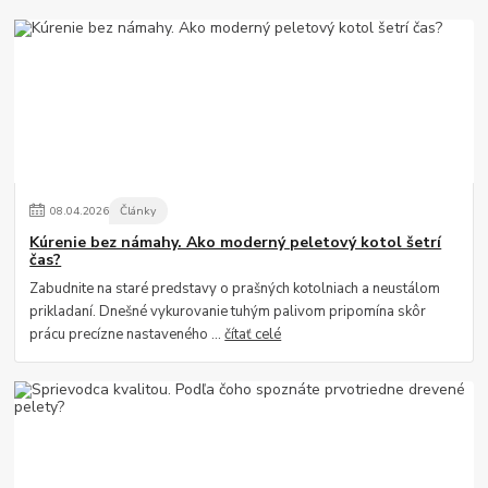
08
.
04
.
2026
Články
Kúrenie bez námahy. Ako moderný peletový kotol šetrí
čas?
Zabudnite na staré predstavy o prašných kotolniach a neustálom
prikladaní. Dnešné vykurovanie tuhým palivom pripomína skôr
prácu precízne nastaveného ...
čítať celé