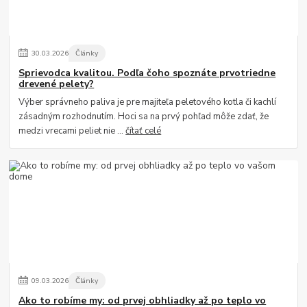
30
.
03
.
2026
Články
Sprievodca kvalitou. Podľa čoho spoznáte prvotriedne
drevené pelety?
Výber správneho paliva je pre majiteľa peletového kotla či kachlí
zásadným rozhodnutím. Hoci sa na prvý pohľad môže zdať, že
medzi vrecami peliet nie ...
čítať celé
09
.
03
.
2026
Články
Ako to robíme my: od prvej obhliadky až po teplo vo