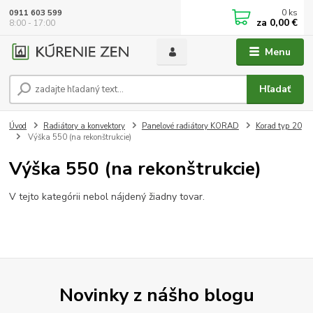
0
ks
0911 603 599
za
0,00 €
8:00 - 17:00
Menu
Hľadať
Úvod
Radiátory a konvektory
Panelové radiátory KORAD
Korad typ 20
Výška 550 (na rekonštrukcie)
Výška 550 (na rekonštrukcie)
V tejto kategórii nebol nájdený žiadny tovar.
Novinky z nášho blogu