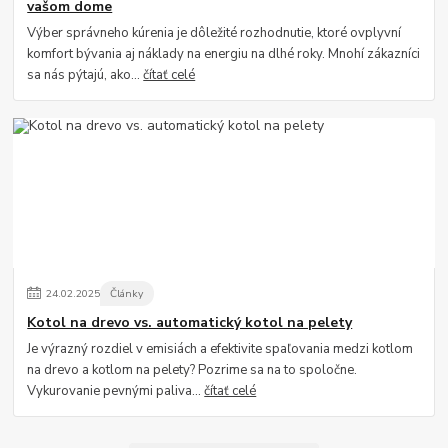
vašom dome
Výber správneho kúrenia je dôležité rozhodnutie, ktoré ovplyvní
komfort bývania aj náklady na energiu na dlhé roky. Mnohí zákazníci
sa nás pýtajú, ako...
čítať celé
24
.
02
.
2025
Články
Kotol na drevo vs. automatický kotol na pelety
Je výrazný rozdiel v emisiách a efektivite spaľovania medzi kotlom
na drevo a kotlom na pelety? Pozrime sa na to spoločne.
Vykurovanie pevnými paliva...
čítať celé