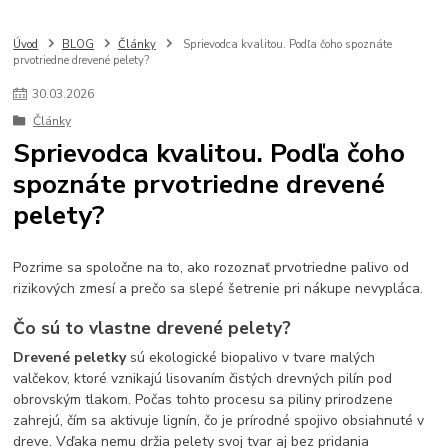
kotly na pelety
kachle na pelety
kúrenie peletami
tipy a rady
peletové vykurovanie
vyhody peletového vykurovania
Úvod
BLOG
Články
Sprievodca kvalitou. Podľa čoho spoznáte
prvotriedne drevené pelety?
moderný peletový kotol
30
.
03
.
2026
Články
Sprievodca kvalitou. Podľa čoho
spoznáte prvotriedne drevené
pelety?
Pozrime sa spoločne na to, ako rozoznať prvotriedne palivo od
rizikových zmesí a prečo sa slepé šetrenie pri nákupe nevypláca.
Čo sú to vlastne drevené pelety?
Drevené peletky
sú ekologické biopalivo v tvare malých
valčekov, ktoré vznikajú lisovaním čistých drevných pilín pod
obrovským tlakom. Počas tohto procesu sa piliny prirodzene
zahrejú, čím sa aktivuje lignín, čo je prírodné spojivo obsiahnuté v
dreve. Vďaka nemu držia pelety svoj tvar aj bez pridania