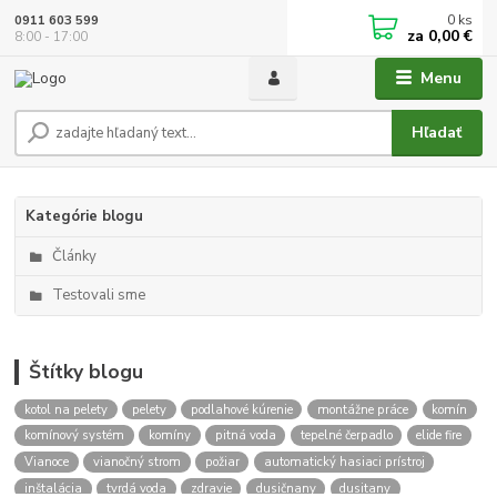
0
ks
0911 603 599
za
0,00 €
8:00 - 17:00
Menu
Hľadať
Kategórie blogu
Články
Testovali sme
Štítky blogu
kotol na pelety
pelety
podlahové kúrenie
montážne práce
komín
komínový systém
komíny
pitná voda
tepelné čerpadlo
elide fire
Vianoce
vianočný strom
požiar
automatický hasiaci prístroj
inštalácia
tvrdá voda
zdravie
dusičnany
dusitany