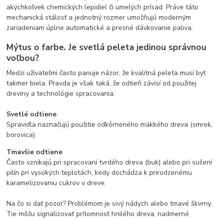
akýchkoľvek chemických lepidiel či umelých prísad. Práve táto
mechanická stálosť a jednotný rozmer umožňujú moderným
zariadeniam úplne automatické a presné dávkovanie paliva.
Mýtus o farbe. Je svetlá peleta jedinou správnou
voľbou?
Medzi užívateľmi často panuje názor, že kvalitná peleta musí byť
takmer biela. Pravda je však taká, že odtieň závisí od použitej
dreviny a technológie spracovania:
Svetlé odtiene
Spravidla naznačujú použitie odkôrneného mäkkého dreva (smrek,
borovica).
Tmavšie odtiene
Často vznikajú pri spracovaní tvrdého dreva (buk) alebo pri sušení
pilín pri vysokých teplotách, kedy dochádza k prirodzenému
karamelizovaniu cukrov v dreve.
Na čo si dať pozor? Problémom je sivý nádych alebo tmavé škvrny.
Tie môžu signalizovať prítomnosť hnilého dreva, nadmerné