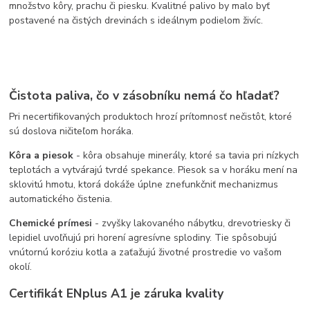
množstvo kôry, prachu či piesku. Kvalitné palivo by malo byť
postavené na čistých drevinách s ideálnym podielom živíc.
Čistota paliva, čo v zásobníku nemá čo hľadať?
Pri necertifikovaných produktoch hrozí prítomnosť nečistôt, ktoré
sú doslova ničiteľom horáka.
Kôra a piesok
- kôra obsahuje minerály, ktoré sa tavia pri nízkych
teplotách a vytvárajú tvrdé spekance. Piesok sa v horáku mení na
sklovitú hmotu, ktorá dokáže úplne znefunkčniť mechanizmus
automatického čistenia.
Chemické prímesi
- zvyšky lakovaného nábytku, drevotriesky či
lepidiel uvoľňujú pri horení agresívne splodiny. Tie spôsobujú
vnútornú koróziu kotla a zaťažujú životné prostredie vo vašom
okolí.
Certifikát ENplus A1 je záruka kvality