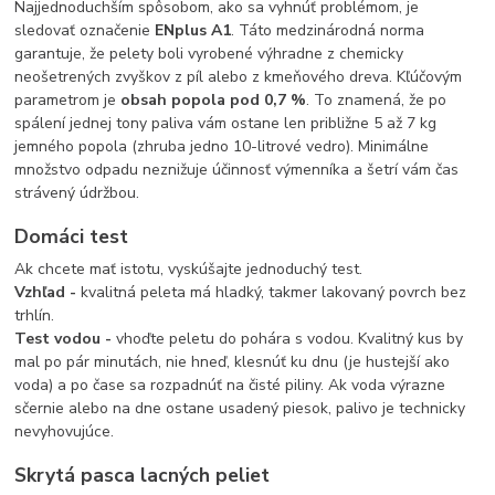
Najjednoduchším spôsobom, ako sa vyhnúť problémom, je
sledovať označenie
ENplus A1
. Táto medzinárodná norma
garantuje, že pelety boli vyrobené výhradne z chemicky
neošetrených zvyškov z píl alebo z kmeňového dreva. Kľúčovým
parametrom je
obsah popola pod 0,7 %
. To znamená, že po
spálení jednej tony paliva vám ostane len približne 5 až 7 kg
jemného popola (zhruba jedno 10-litrové vedro). Minimálne
množstvo odpadu neznižuje účinnosť výmenníka a šetrí vám čas
strávený údržbou.
Domáci test
Ak chcete mať istotu, vyskúšajte jednoduchý test.
Vzhľad -
kvalitná peleta má hladký, takmer lakovaný povrch bez
trhlín.
Test vodou -
vhoďte peletu do pohára s vodou. Kvalitný kus by
mal po pár minutách, nie hneď, klesnúť ku dnu (je hustejší ako
voda) a po čase sa rozpadnúť na čisté piliny. Ak voda výrazne
sčernie alebo na dne ostane usadený piesok, palivo je technicky
nevyhovujúce.
Skrytá pasca lacných peliet