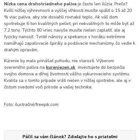
Nízka cena druhotriedneho paliva
je často len ilúzia. Prečo?
Kvôli nižšej výhrevnosti a vyššej vlhkosti musíte spáliť o 15 až 20
% viac paliva, aby ste dosiahli rovnaké teplo. Ak váš dom
spotrebuje 6 ton kvalitných peliet, pri nekvalitných to môže byť až
7,2 tony. Týchto 80 vriec navyše musíte nielen zaplatiť, ale aj
fyzicky nanosiť. Tvrdé nánosy a spekance v horáku extrémne
namáhajú zapaľovacie špirály a podávacie mechanizmy, čo vedie k
drahým opravám.
Kúrenie by malo prinášať pohodu, nie starosti. Výberom
overeného paliva na
kureniezen.sk
investujete do bezpečia
svojho domova a dlhej životnosti vášho vykurovacieho systému.
Kvalita sa v tomto prípade vráti nielen v nižšej spotrebe, ale aj v
čistom svedomí voči prírode a vašej technike.
Foto: ilustračné/freepik.com
Páčil sa vám článok? Zdieľajte ho s priateľmi