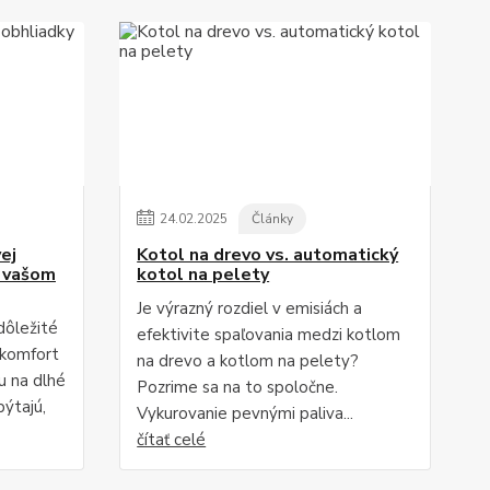
24
.
02
.
2025
Články
ej
Kotol na drevo vs. automatický
o vašom
kotol na pelety
Je výrazný rozdiel v emisiách a
dôležité
efektivite spaľovania medzi kotlom
 komfort
na drevo a kotlom na pelety?
u na dlhé
Pozrime sa na to spoločne.
pýtajú,
Vykurovanie pevnými paliva...
čítať celé