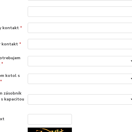
y kontakt
*
ý kontakt
*
otrebujem
ť
*
em kotol s
*
m zásobník
 s kapacitou
ext
*