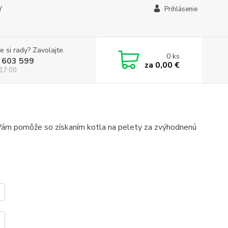
Y
Prihlásenie
e si rady? Zavolajte.
0
ks
 603 599
za
0,00 €
 17:00
ý Vám pomôže so získaním kotla na pelety za zvýhodnenú