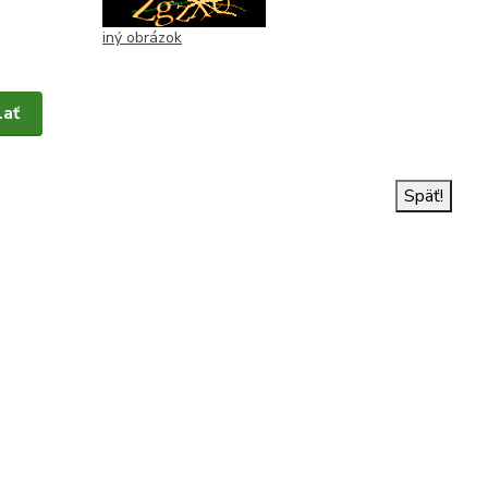
iný obrázok
Späť!