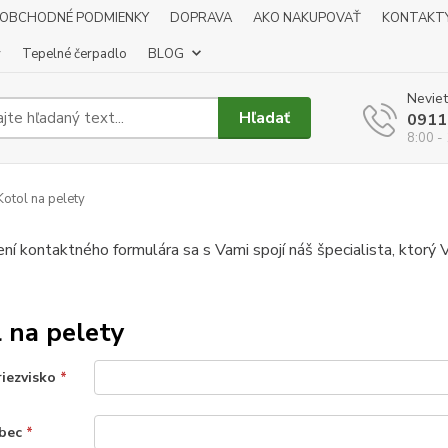
OBCHODNÉ PODMIENKY
DOPRAVA
AKO NAKUPOVAŤ
KONTAKT
y
Tepelné čerpadlo
BLOG
Neviet
Hľadať
0911
8:00 -
otol na pelety
ní kontaktného formulára sa s Vami spojí náš špecialista, ktor
 na pelety
riezvisko
*
obec
*