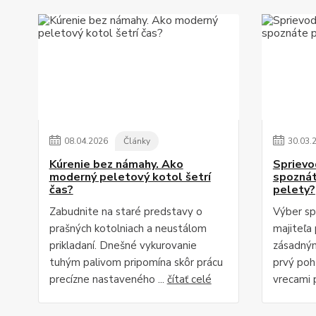
08
.
04
.
2026
Články
30
.
03
.
Kúrenie bez námahy. Ako
Sprievo
moderný peletový kotol šetrí
spoznát
čas?
pelety?
Zabudnite na staré predstavy o
Výber sp
prašných kotolniach a neustálom
majiteľa 
prikladaní. Dnešné vykurovanie
zásadným
tuhým palivom pripomína skôr prácu
prvý poh
precízne nastaveného ...
čítať celé
vrecami p