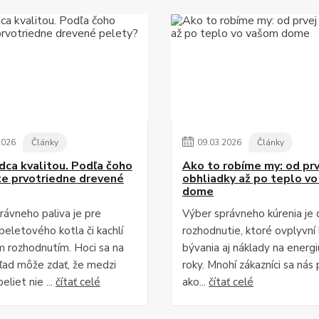
2026
Články
09
.
03
.
2026
Články
dca kvalitou. Podľa čoho
Ako to robíme my: od prv
e prvotriedne drevené
obhliadky až po teplo v
dome
rávneho paliva je pre
Výber správneho kúrenia je 
peletového kotla či kachlí
rozhodnutie, ktoré ovplyvní
 rozhodnutím. Hoci sa na
bývania aj náklady na energi
ľad môže zdať, že medzi
roky. Mnohí zákazníci sa nás 
eliet nie ...
čítať celé
ako...
čítať celé