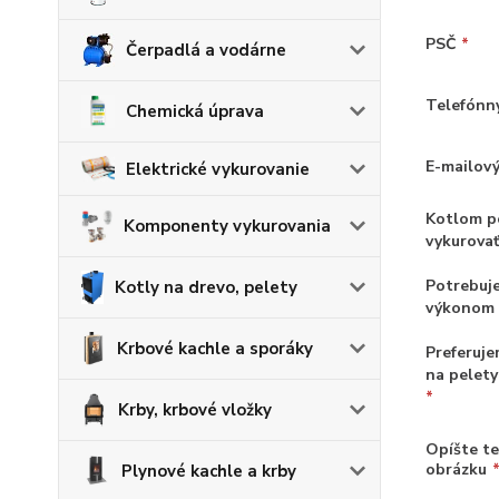
PSČ
*
Čerpadlá a vodárne
Telefónn
Chemická úprava
E-mailov
Elektrické vykurovanie
Kotlom p
Komponenty vykurovania
vykurova
Potrebuj
Kotly na drevo, pelety
výkonom
Krbové kachle a sporáky
Preferuje
na pelety
*
Krby, krbové vložky
Opíšte t
obrázku
Plynové kachle a krby