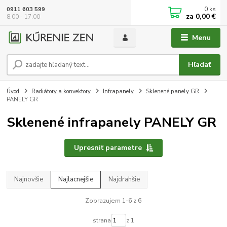
0
ks
0911 603 599
za
0,00 €
8:00 - 17:00
Menu
Hľadať
Úvod
Radiátory a konvektory
Infrapanely
Sklenené panely GR
PANELY GR
Sklenené infrapanely PANELY GR
Upresniť parametre
Najnovšie
Najlacnejšie
Najdrahšie
Zobrazujem 1-6 z 6
strana
z 1