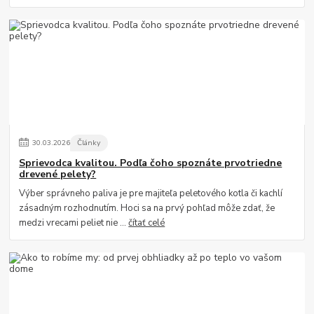
30
.
03
.
2026
Články
Sprievodca kvalitou. Podľa čoho spoznáte prvotriedne
drevené pelety?
Výber správneho paliva je pre majiteľa peletového kotla či kachlí
zásadným rozhodnutím. Hoci sa na prvý pohľad môže zdať, že
medzi vrecami peliet nie ...
čítať celé