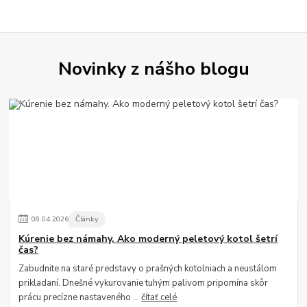
Novinky z nášho blogu
08
.
04
.
2026
Články
Kúrenie bez námahy. Ako moderný peletový kotol šetrí
čas?
Zabudnite na staré predstavy o prašných kotolniach a neustálom
prikladaní. Dnešné vykurovanie tuhým palivom pripomína skôr
prácu precízne nastaveného ...
čítať celé