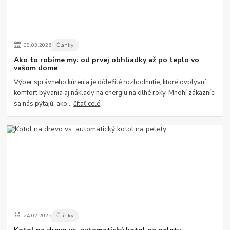
09
.
03
.
2026
Články
Ako to robíme my: od prvej obhliadky až po teplo vo
vašom dome
Výber správneho kúrenia je dôležité rozhodnutie, ktoré ovplyvní
komfort bývania aj náklady na energiu na dlhé roky. Mnohí zákazníci
sa nás pýtajú, ako...
čítať celé
24
.
02
.
2025
Články