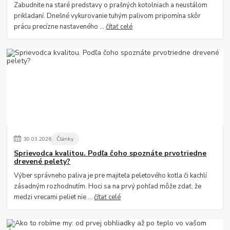
Zabudnite na staré predstavy o prašných kotolniach a neustálom
prikladaní. Dnešné vykurovanie tuhým palivom pripomína skôr
prácu precízne nastaveného ...
čítať celé
30
.
03
.
2026
Články
Sprievodca kvalitou. Podľa čoho spoznáte prvotriedne
drevené pelety?
Výber správneho paliva je pre majiteľa peletového kotla či kachlí
zásadným rozhodnutím. Hoci sa na prvý pohľad môže zdať, že
medzi vrecami peliet nie ...
čítať celé