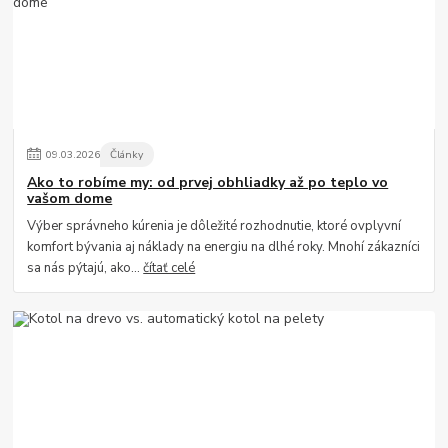
09
.
03
.
2026
Články
Ako to robíme my: od prvej obhliadky až po teplo vo
vašom dome
Výber správneho kúrenia je dôležité rozhodnutie, ktoré ovplyvní
komfort bývania aj náklady na energiu na dlhé roky. Mnohí zákazníci
sa nás pýtajú, ako...
čítať celé