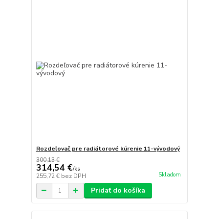
Rozdeľovač pre radiátorové kúrenie 11-vývodový
300,13 €
314,54 €
/
ks
Skladom
255,72 €
bez DPH
Pridať do košíka