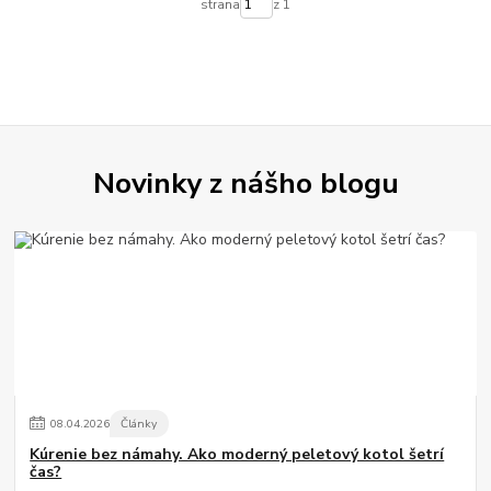
strana
z 1
Novinky z nášho blogu
08
.
04
.
2026
Články
Kúrenie bez námahy. Ako moderný peletový kotol šetrí
čas?