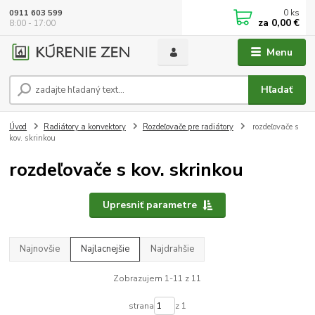
0
ks
0911 603 599
za
0,00 €
8:00 - 17:00
Menu
Hľadať
Úvod
Radiátory a konvektory
Rozdeľovače pre radiátory
rozdeľovače s
kov. skrinkou
rozdeľovače s kov. skrinkou
Upresniť parametre
Najnovšie
Najlacnejšie
Najdrahšie
Zobrazujem 1-11 z 11
strana
z 1