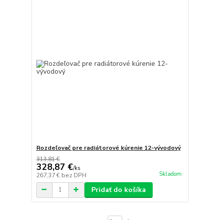
Rozdeľovač pre radiátorové kúrenie 12-vývodový
313,81 €
328,87 €
/
ks
Skladom
267,37 €
bez DPH
Pridať do košíka