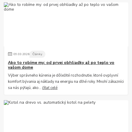
09
.
03
.
2026
Články
Ako to robíme my: od prvej obhliadky až po teplo vo
vašom dome
Výber správneho kúrenia je dôležité rozhodnutie, ktoré ovplyvní
komfort bývania aj náklady na energiu na dlhé roky. Mnohí zákazníci
sa nás pýtajú, ako...
čítať celé