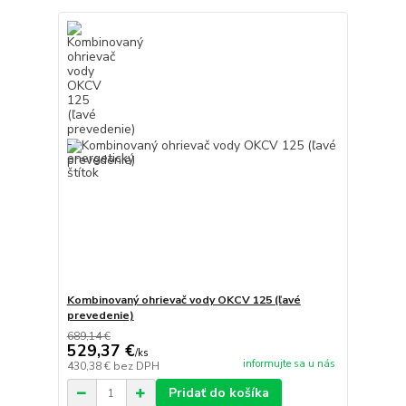
Kombinovaný ohrievač vody OKCV 125 (ľavé
prevedenie)
689,14 €
529,37 €
/
ks
informujte sa u nás
430,38 €
bez DPH
Pridať do košíka