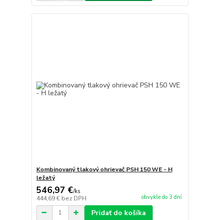
Kombinovaný tlakový ohrievač PSH 150 WE - H
ležatý
546,97 €
/
ks
obvykle do 3 dní
444,69 €
bez DPH
Pridať do košíka