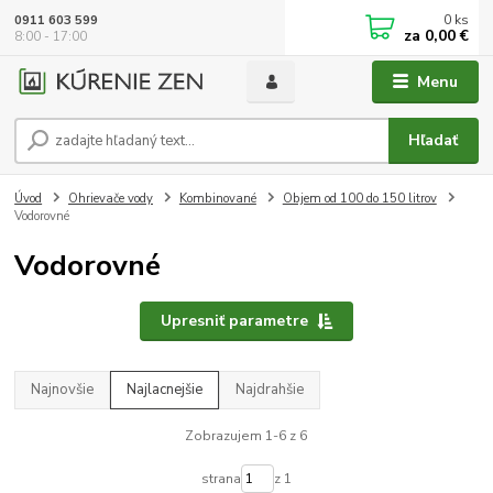
0
ks
0911 603 599
za
0,00 €
8:00 - 17:00
Menu
Hľadať
Úvod
Ohrievače vody
Kombinované
Objem od 100 do 150 litrov
Vodorovné
Vodorovné
Upresniť parametre
Najnovšie
Najlacnejšie
Najdrahšie
Zobrazujem 1-6 z 6
strana
z 1