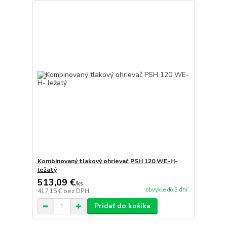
Kombinovaný tlakový ohrievač PSH 120 WE-H-
ležatý
513,09 €
/
ks
obvykle do 3 dní
417,15 €
bez DPH
Pridať do košíka