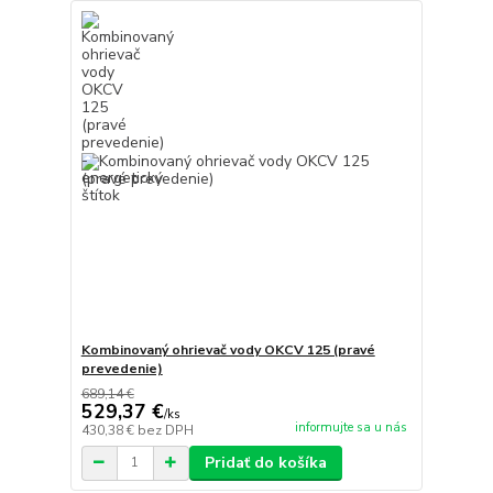
Kombinovaný ohrievač vody OKCV 125 (pravé
prevedenie)
689,14 €
529,37 €
/
ks
informujte sa u nás
430,38 €
bez DPH
Pridať do košíka