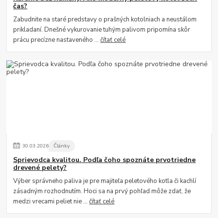
čas?
Zabudnite na staré predstavy o prašných kotolniach a neustálom
prikladaní. Dnešné vykurovanie tuhým palivom pripomína skôr
prácu precízne nastaveného ...
čítať celé
30
.
03
.
2026
Články
Sprievodca kvalitou. Podľa čoho spoznáte prvotriedne
drevené pelety?
Výber správneho paliva je pre majiteľa peletového kotla či kachlí
zásadným rozhodnutím. Hoci sa na prvý pohľad môže zdať, že
medzi vrecami peliet nie ...
čítať celé