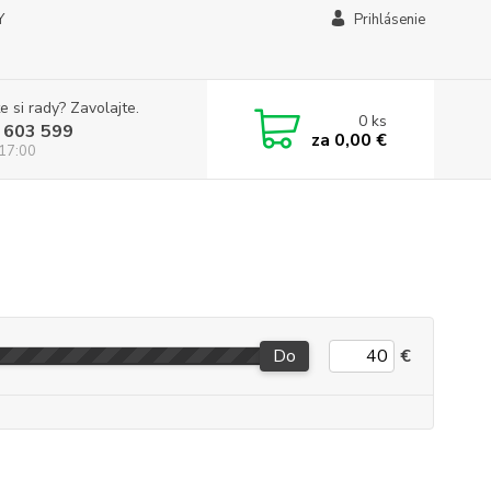
Y
Prihlásenie
e si rady? Zavolajte.
0
ks
 603 599
za
0,00 €
 17:00
Do
€