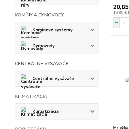
20,85
16,95 €
KOMÍNY A DYMOVODY
Komínové systémy
Dymovody
CENTRÁLNE VYSÁVAČE
Centrálne vysávače
KLIMATIZÁCIA
Klimatizácia
Mriežka