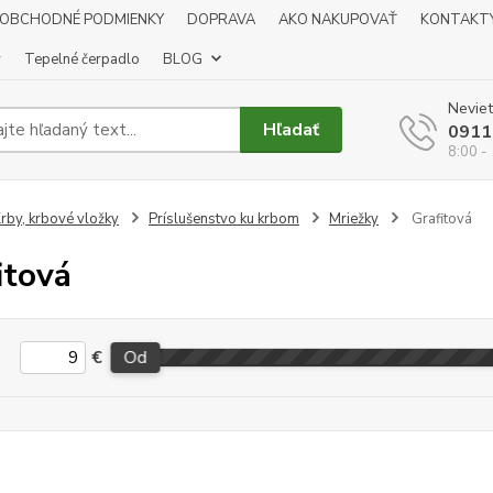
OBCHODNÉ PODMIENKY
DOPRAVA
AKO NAKUPOVAŤ
KONTAKT
y
Tepelné čerpadlo
BLOG
Neviet
Hľadať
0911
8:00 -
rby, krbové vložky
Príslušenstvo ku krbom
Mriežky
Grafitová
itová
€
Od