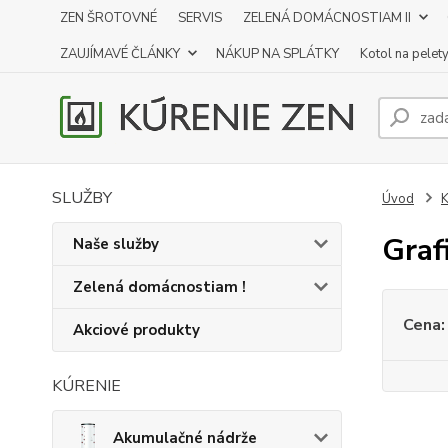
ZEN ŠROTOVNÉ
SERVIS
ZELENÁ DOMÁCNOSTIAM II
ZAUJÍMAVÉ ČLÁNKY
NÁKUP NA SPLÁTKY
Kotol na pelet
SLUŽBY
Úvod
K
Graf
Naše služby
Zelená domácnostiam !
Cena:
Akciové produkty
KÚRENIE
Akumulačné nádrže