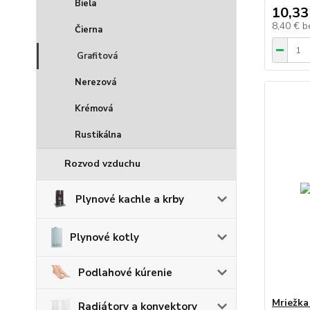
Biela
10,33
8,40 €
b
Čierna
Grafitová
Nerezová
Krémová
Rustikálna
Rozvod vzduchu
Plynové kachle a krby
Plynové kotly
Podlahové kúrenie
Mriežka
Radiátory a konvektory