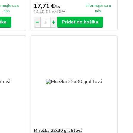
17,71 €
ormujte sa u
informujte sa u
/
ks
nás
nás
14,40 €
bez DPH
íka
Pridať do košíka
Mriežka 22x30 grafitová