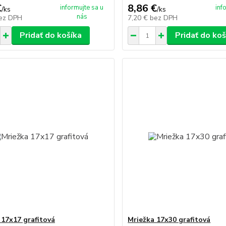
€
8,86 €
informujte sa u
inf
/
ks
/
ks
nás
ez DPH
7,20 €
bez DPH
Pridať do košíka
Pridať do koš
 17x17 grafitová
Mriežka 17x30 grafitová