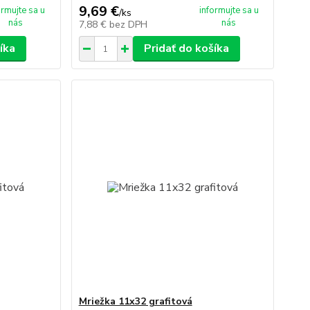
9,69 €
ormujte sa u
informujte sa u
/
ks
nás
nás
7,88 €
bez DPH
íka
Pridať do košíka
Mriežka 11x32 grafitová