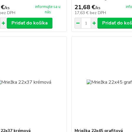
 €
21,68 €
informujte sa u
inf
/
ks
/
ks
nás
bez DPH
17,63 €
bez DPH
Pridať do košíka
Pridať do koš
 22x37 krémová
Mriežka 22x45 grafitová