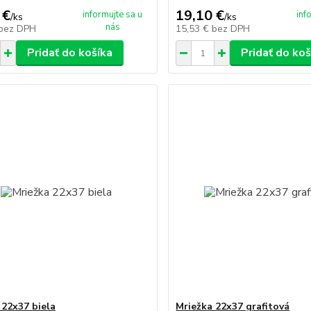
 €
19,10 €
informujte sa u
inf
/
ks
/
ks
nás
bez DPH
15,53 €
bez DPH
Pridať do košíka
Pridať do koš
 22x37 biela
Mriežka 22x37 grafitová