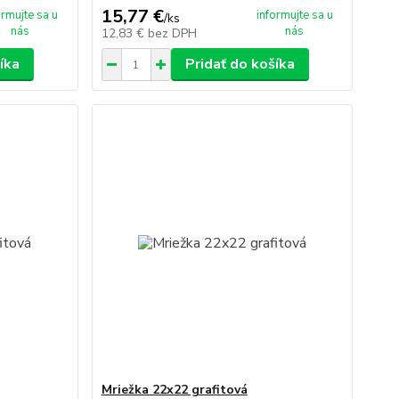
15,77 €
ormujte sa u
informujte sa u
/
ks
nás
nás
12,83 €
bez DPH
íka
Pridať do košíka
Mriežka 22x22 grafitová