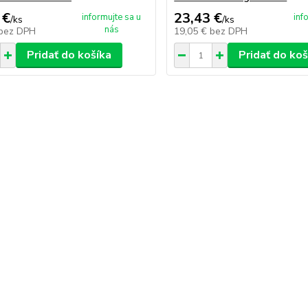
 €
23,43 €
informujte sa u
inf
/
ks
/
ks
nás
bez DPH
19,05 €
bez DPH
Pridať do košíka
Pridať do koš