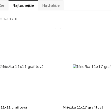
šie
Najlacnejšie
Najdrahšie
m 1-18 z 18
 11x11 grafitová
Mriežka 11x17 grafitová