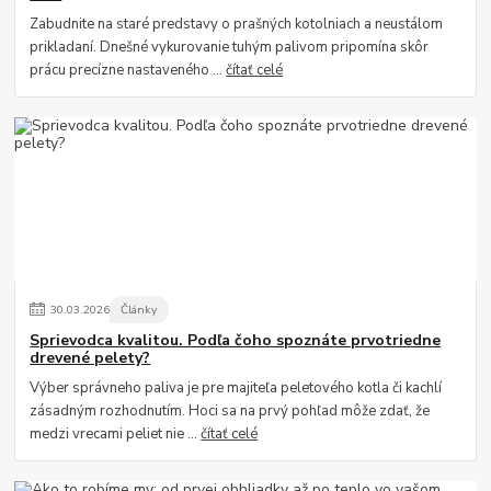
Zabudnite na staré predstavy o prašných kotolniach a neustálom
prikladaní. Dnešné vykurovanie tuhým palivom pripomína skôr
prácu precízne nastaveného ...
čítať celé
30
.
03
.
2026
Články
Sprievodca kvalitou. Podľa čoho spoznáte prvotriedne
drevené pelety?
Výber správneho paliva je pre majiteľa peletového kotla či kachlí
zásadným rozhodnutím. Hoci sa na prvý pohľad môže zdať, že
medzi vrecami peliet nie ...
čítať celé