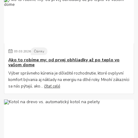
09
.
03
.
2026
Články
Ako to robíme my: od prvej obhliadky až po teplo vo
vašom dome
Výber správneho kúrenia je dôležité rozhodnutie, ktoré ovplyvní
komfort bývania aj náklady na energiu na dlhé roky. Mnohí zákazníci
sa nás pýtajú, ako...
čítať celé