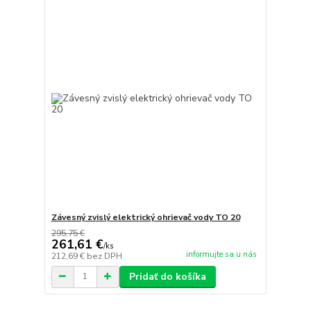
Závesný zvislý elektrický ohrievač vody TO 20
295,75 €
261,61 €
/
ks
informujte sa u nás
212,69 €
bez DPH
Pridať do košíka