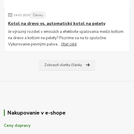
24
.
02
.
2025
Články
Kotol na drevo vs. automatický kotol na pelety
Je výrazný rozdiel v emisiách a efektivite spaľovania medzi kotlom
na drevo a kotlom na pelety? Pozrime sa na to spoločne.
Vykurovanie pevnými paliva...
čítať celé
Zobraziť všetky články
Nakupovanie v e-shope
Ceny dopravy