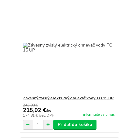
Závesný zvislý elektrický ohrievač vody TO 15 UP
243,08 €
215,02 €
/
ks
informujte sa u nás
174,81 €
bez DPH
Pridať do košíka