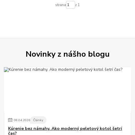
strana
z 1
Novinky z nášho blogu
08
.
04
.
2026
Články
Kúrenie bez námahy. Ako moderný peletový kotol šetrí
čas?