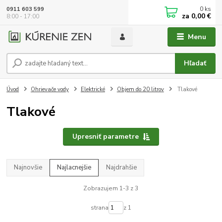
0
ks
0911 603 599
za
0,00 €
8:00 - 17:00
Menu
Hľadať
Úvod
Ohrievače vody
Elektrické
Objem do 20 litrov
Tlakové
Tlakové
Upresniť parametre
Najnovšie
Najlacnejšie
Najdrahšie
Zobrazujem 1-3 z 3
strana
z 1