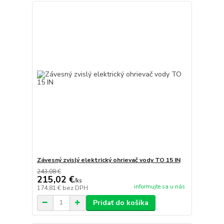
Závesný zvislý elektrický ohrievač vody TO 15 IN
243,08 €
215,02 €
/
ks
informujte sa u nás
174,81 €
bez DPH
Pridať do košíka