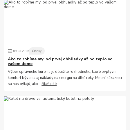
09
.
03
.
2026
Články
Ako to robíme my: od prvej obhliadky až po teplo vo
vašom dome
Výber správneho kúrenia je dôležité rozhodnutie, ktoré ovplyvní
komfort bývania aj náklady na energiu na dlhé roky. Mnohí zákazníci
sa nás pýtajú, ako...
čítať celé