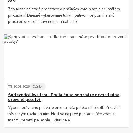
čas?
Zabudnite na staré predstavy o prašných kotolniach a neustálom
prikladaní. Dnešné vykurovanie tuhým palivom pripomína skôr
prácu precízne nastaveného ...
čítať celé
30
.
03
.
2026
Články
Sprievodca kvalitou. Podľa čoho spoznáte prvotriedne
drevené pelety?
Výber správneho paliva je pre majiteľa peletového kotla či kachlí
zásadným rozhodnutím. Hoci sa na prvý pohľad môže zdať, že
medzi vrecami peliet nie ...
čítať celé