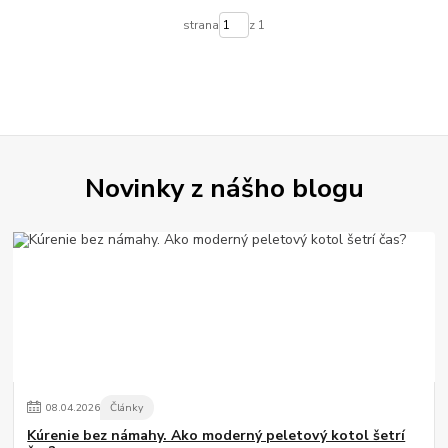
strana
z 1
Novinky z nášho blogu
08
.
04
.
2026
Články
Kúrenie bez námahy. Ako moderný peletový kotol šetrí