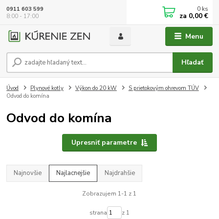
0
ks
0911 603 599
za
0,00 €
8:00 - 17:00
Menu
Hľadať
Úvod
Plynové kotly
Výkon do 20 kW
S prietokovým ohrevom TÚV
Odvod do komína
Odvod do komína
Upresniť parametre
Najnovšie
Najlacnejšie
Najdrahšie
Zobrazujem 1-1 z 1
strana
z 1