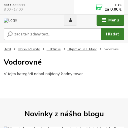
0
ks
0911 603 599
za
0,00 €
8:00 - 17:00
Menu
Hľadať
Úvod
Ohrievače vody
Elektrické
Objem od 200 litrov
Vodorovné
Vodorovné
V tejto kategórii nebol nájdený žiadny tovar.
Novinky z nášho blogu