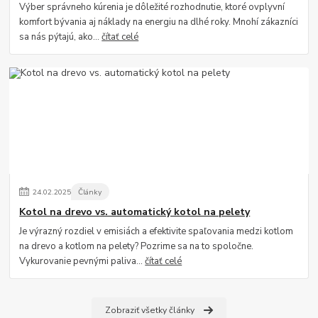
Výber správneho kúrenia je dôležité rozhodnutie, ktoré ovplyvní
komfort bývania aj náklady na energiu na dlhé roky. Mnohí zákazníci
sa nás pýtajú, ako...
čítať celé
24
.
02
.
2025
Články
Kotol na drevo vs. automatický kotol na pelety
Je výrazný rozdiel v emisiách a efektivite spaľovania medzi kotlom
na drevo a kotlom na pelety? Pozrime sa na to spoločne.
Vykurovanie pevnými paliva...
čítať celé
Zobraziť všetky články