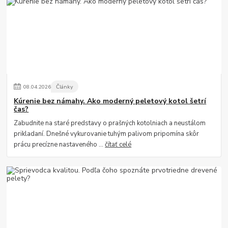
08
.
04
.
2026
Články
Kúrenie bez námahy. Ako moderný peletový kotol šetrí
čas?
Zabudnite na staré predstavy o prašných kotolniach a neustálom
prikladaní. Dnešné vykurovanie tuhým palivom pripomína skôr
prácu precízne nastaveného ...
čítať celé