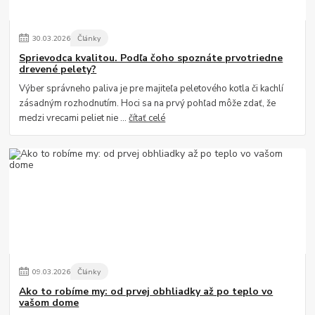
30
.
03
.
2026
Články
Sprievodca kvalitou. Podľa čoho spoznáte prvotriedne
drevené pelety?
Výber správneho paliva je pre majiteľa peletového kotla či kachlí
zásadným rozhodnutím. Hoci sa na prvý pohľad môže zdať, že
medzi vrecami peliet nie ...
čítať celé
09
.
03
.
2026
Články
Ako to robíme my: od prvej obhliadky až po teplo vo
vašom dome