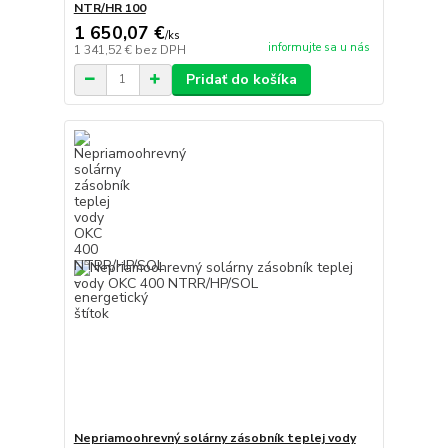
NTR/HR 100
1 650,07 €
/
ks
informujte sa u nás
1 341,52 €
bez DPH
Pridať do košíka
Nepriamoohrevný solárny zásobník teplej vody