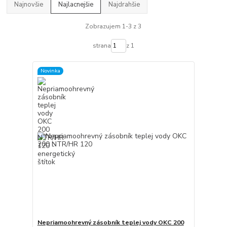
Najnovšie
Najlacnejšie
Najdrahšie
Zobrazujem 1-3 z 3
strana
z 1
Novinka
Nepriamoohrevný zásobník teplej vody OKC 200