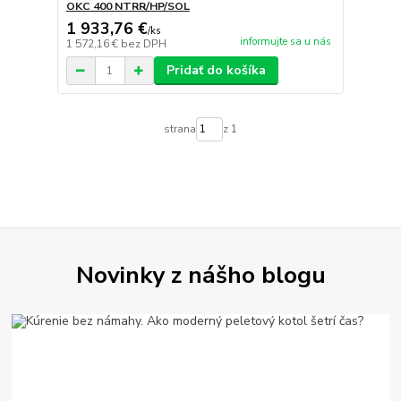
OKC 400 NTRR/HP/SOL
1 933,76 €
/
ks
informujte sa u nás
1 572,16 €
bez DPH
Pridať do košíka
strana
z 1
Novinky z nášho blogu