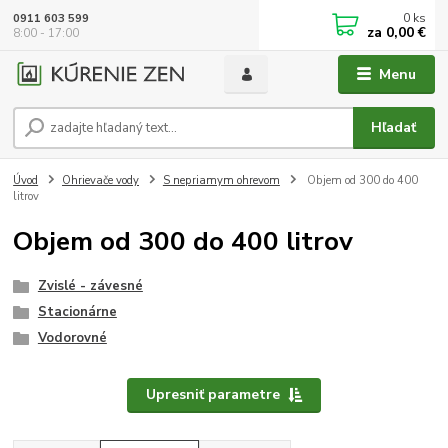
0
ks
0911 603 599
za
0,00 €
8:00 - 17:00
Menu
Hľadať
Úvod
Ohrievače vody
S nepriamym ohrevom
Objem od 300 do 400
litrov
Objem od 300 do 400 litrov
Zvislé - závesné
Stacionárne
Vodorovné
Upresniť parametre