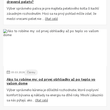
drevené pelety?
Výber správneho paliva je pre majiteľa peletového kotla či kachlí
zásadným rozhodnutím. Hoci sa na prvý pohľad môže zdať, že
medzi vrecami peliet nie ...
čítať celé
09
.
03
.
2026
Články
Ako to robíme my: od prvej obhliadky až po teplo vo
vašom dome
Výber správneho kúrenia je dôležité rozhodnutie, ktoré ovplyvní
komfort bývania aj náklady na energiu na dlhé roky. Mnohí zákazníci
sa nás pýtajú, ako...
čítať celé