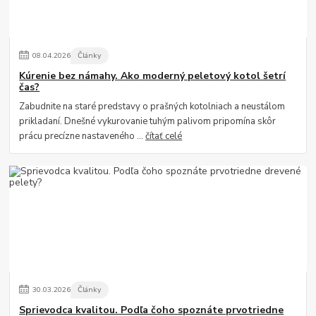
08
.
04
.
2026
Články
Kúrenie bez námahy. Ako moderný peletový kotol šetrí
čas?
Zabudnite na staré predstavy o prašných kotolniach a neustálom
prikladaní. Dnešné vykurovanie tuhým palivom pripomína skôr
prácu precízne nastaveného ...
čítať celé
30
.
03
.
2026
Články
Sprievodca kvalitou. Podľa čoho spoznáte prvotriedne