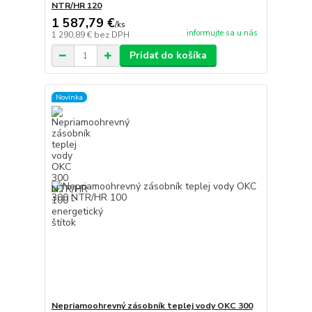
NTR/HR 120
1 587,79 €
/
ks
informujte sa u nás
1 290,89 €
bez DPH
Pridať do košíka
Novinka
Nepriamoohrevný zásobník teplej vody OKC 300