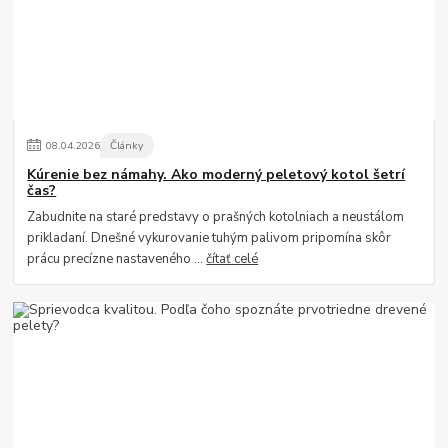
08
.
04
.
2026
Články
Kúrenie bez námahy. Ako moderný peletový kotol šetrí
čas?
Zabudnite na staré predstavy o prašných kotolniach a neustálom
prikladaní. Dnešné vykurovanie tuhým palivom pripomína skôr
prácu precízne nastaveného ...
čítať celé