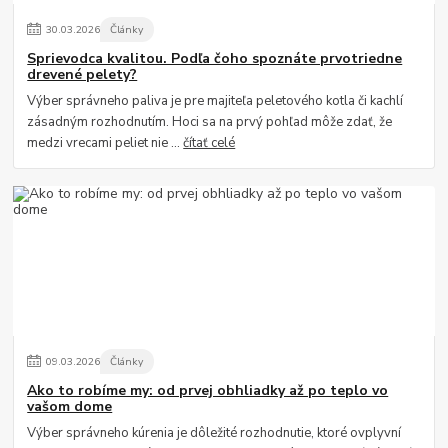
30
.
03
.
2026
Články
Sprievodca kvalitou. Podľa čoho spoznáte prvotriedne
drevené pelety?
Výber správneho paliva je pre majiteľa peletového kotla či kachlí
zásadným rozhodnutím. Hoci sa na prvý pohľad môže zdať, že
medzi vrecami peliet nie ...
čítať celé
09
.
03
.
2026
Články
Ako to robíme my: od prvej obhliadky až po teplo vo
vašom dome
Výber správneho kúrenia je dôležité rozhodnutie, ktoré ovplyvní