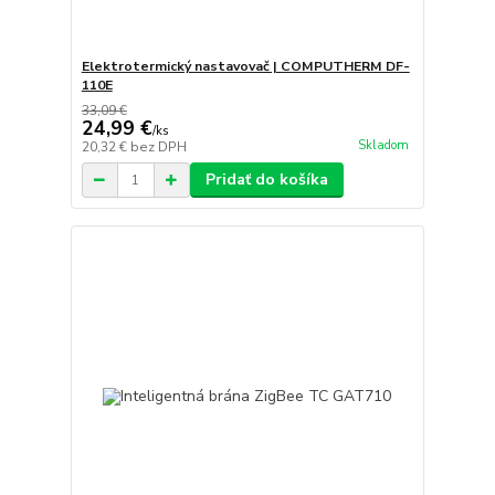
Elektrotermický nastavovač | COMPUTHERM DF-
110E
33,09 €
24,99 €
/
ks
Skladom
20,32 €
bez DPH
Pridať do košíka