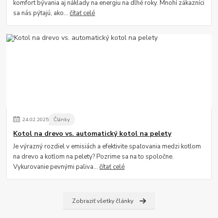
komfort bývania aj náklady na energiu na dlhé roky. Mnohí zákazníci
sa nás pýtajú, ako...
čítať celé
24
.
02
.
2025
Články
Kotol na drevo vs. automatický kotol na pelety
Je výrazný rozdiel v emisiách a efektivite spaľovania medzi kotlom
na drevo a kotlom na pelety? Pozrime sa na to spoločne.
Vykurovanie pevnými paliva...
čítať celé
Zobraziť všetky články