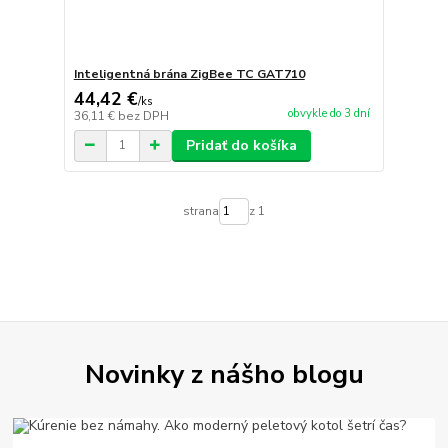
Inteligentná brána ZigBee TC GAT710
44,42 €
/
ks
obvykle do 3 dní
36,11 €
bez DPH
Pridať do košíka
strana
z 1
Novinky z nášho blogu