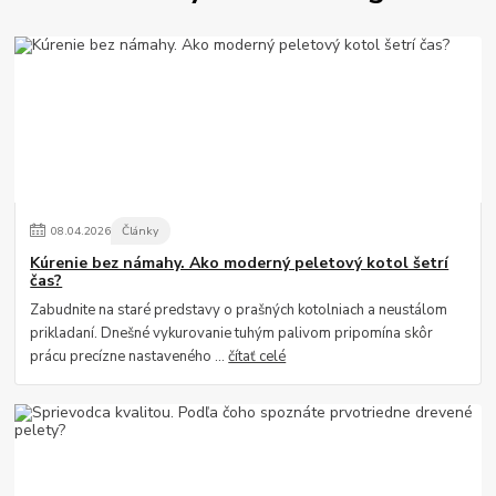
08
.
04
.
2026
Články
Kúrenie bez námahy. Ako moderný peletový kotol šetrí
čas?
Zabudnite na staré predstavy o prašných kotolniach a neustálom
prikladaní. Dnešné vykurovanie tuhým palivom pripomína skôr
prácu precízne nastaveného ...
čítať celé