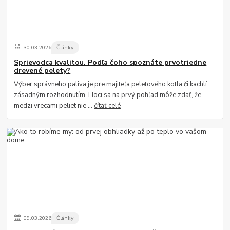
30
.
03
.
2026
Články
Sprievodca kvalitou. Podľa čoho spoznáte prvotriedne
drevené pelety?
Výber správneho paliva je pre majiteľa peletového kotla či kachlí
zásadným rozhodnutím. Hoci sa na prvý pohľad môže zdať, že
medzi vrecami peliet nie ...
čítať celé
09
.
03
.
2026
Články