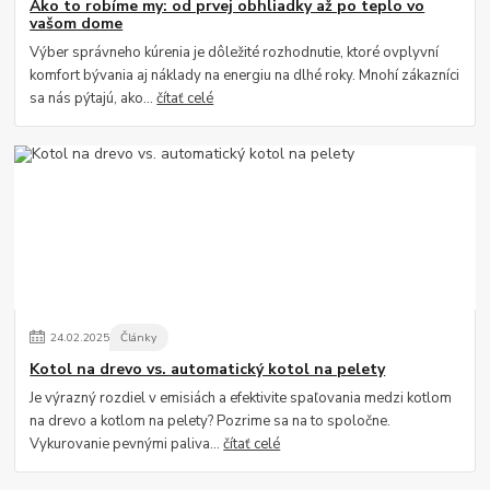
Ako to robíme my: od prvej obhliadky až po teplo vo
vašom dome
Výber správneho kúrenia je dôležité rozhodnutie, ktoré ovplyvní
komfort bývania aj náklady na energiu na dlhé roky. Mnohí zákazníci
sa nás pýtajú, ako...
čítať celé
24
.
02
.
2025
Články
Kotol na drevo vs. automatický kotol na pelety
Je výrazný rozdiel v emisiách a efektivite spaľovania medzi kotlom
na drevo a kotlom na pelety? Pozrime sa na to spoločne.
Vykurovanie pevnými paliva...
čítať celé