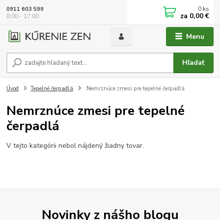
0
ks
0911 603 599
za
0,00 €
8:00 - 17:00
Menu
Hľadať
Úvod
Tepelné čerpadlá
Nemrznúce zmesi pre tepelné čerpadlá
Nemrznúce zmesi pre tepelné
čerpadlá
V tejto kategórii nebol nájdený žiadny tovar.
Novinky z nášho blogu