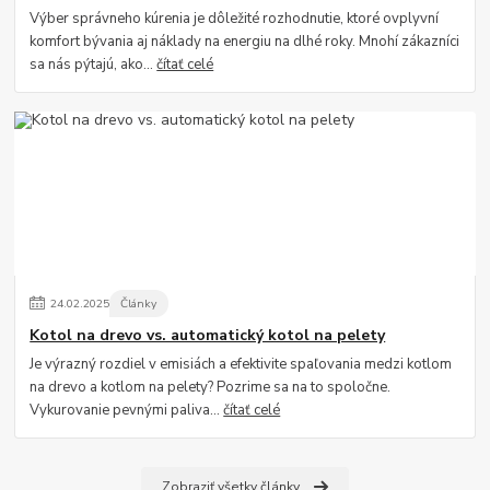
Výber správneho kúrenia je dôležité rozhodnutie, ktoré ovplyvní
komfort bývania aj náklady na energiu na dlhé roky. Mnohí zákazníci
sa nás pýtajú, ako...
čítať celé
24
.
02
.
2025
Články
Kotol na drevo vs. automatický kotol na pelety
Je výrazný rozdiel v emisiách a efektivite spaľovania medzi kotlom
na drevo a kotlom na pelety? Pozrime sa na to spoločne.
Vykurovanie pevnými paliva...
čítať celé
Zobraziť všetky články