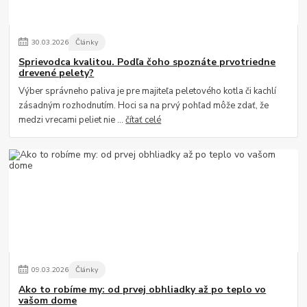
30
.
03
.
2026
Články
Sprievodca kvalitou. Podľa čoho spoznáte prvotriedne
drevené pelety?
Výber správneho paliva je pre majiteľa peletového kotla či kachlí
zásadným rozhodnutím. Hoci sa na prvý pohľad môže zdať, že
medzi vrecami peliet nie ...
čítať celé
09
.
03
.
2026
Články
Ako to robíme my: od prvej obhliadky až po teplo vo
vašom dome