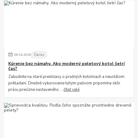
08
.
04
.
2026
Články
Kúrenie bez námahy. Ako moderný peletový kotol šetrí
čas?
Zabudnite na staré predstavy o prašných kotolniach a neustálom
prikladaní. Dnešné vykurovanie tuhým palivom pripomína skôr
prácu precízne nastaveného ...
čítať celé