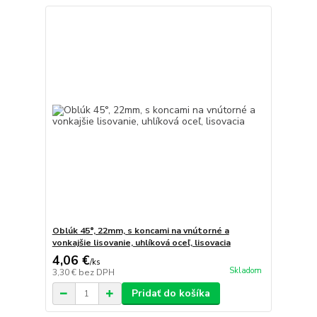
Oblúk 45°, 22mm, s koncami na vnútorné a
vonkajšie lisovanie, uhlíková oceľ, lisovacia
4,06 €
/
ks
Skladom
3,30 €
bez DPH
Pridať do košíka