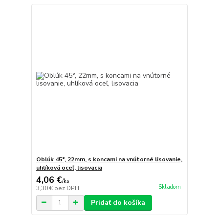
Oblúk 45°, 22mm, s koncami na vnútorné lisovanie,
uhlíková oceľ, lisovacia
4,06 €
/
ks
Skladom
3,30 €
bez DPH
Pridať do košíka