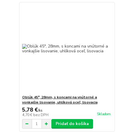
Oblúk 45°, 28mm, s koncami na vnútorné a
vonkajšie lisovanie, uhlíková oceľ, lisovacia
5,78 €
/
ks
Skladom
4,70 €
bez DPH
Pridať do košíka