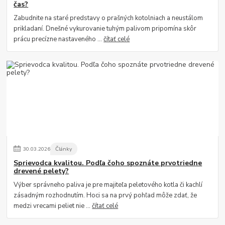
čas?
Zabudnite na staré predstavy o prašných kotolniach a neustálom
prikladaní. Dnešné vykurovanie tuhým palivom pripomína skôr
prácu precízne nastaveného ...
čítať celé
30
.
03
.
2026
Články
Sprievodca kvalitou. Podľa čoho spoznáte prvotriedne
drevené pelety?
Výber správneho paliva je pre majiteľa peletového kotla či kachlí
zásadným rozhodnutím. Hoci sa na prvý pohľad môže zdať, že
medzi vrecami peliet nie ...
čítať celé