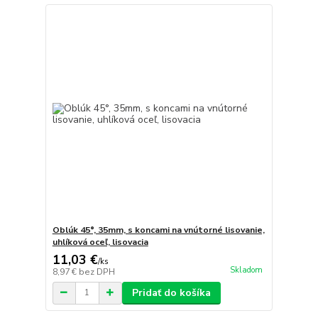
Oblúk 45°, 35mm, s koncami na vnútorné lisovanie,
uhlíková oceľ, lisovacia
11,03 €
/
ks
Skladom
8,97 €
bez DPH
Pridať do košíka