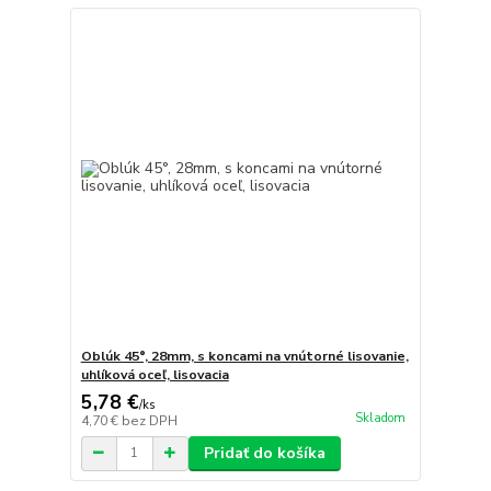
Oblúk 45°, 28mm, s koncami na vnútorné lisovanie,
uhlíková oceľ, lisovacia
5,78 €
/
ks
Skladom
4,70 €
bez DPH
Pridať do košíka