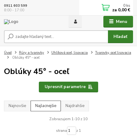
0
ks
0911 603 599
za
0,00 €
8:00 - 17:00
Menu
Hľadať
Úvod
Rúry a tvarovky
Uhlíková oceľ, lisovacia
Tvarovky, oceľ lisovacia
Oblúky 45° - oceľ
Oblúky 45° - oceľ
Upresniť parametre
Najnovšie
Najlacnejšie
Najdrahšie
Zobrazujem 1-10 z 10
strana
z 1