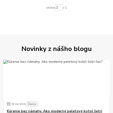
strana
z 1
Novinky z nášho blogu
08
.
04
.
2026
Články
Kúrenie bez námahy. Ako moderný peletový kotol šetrí