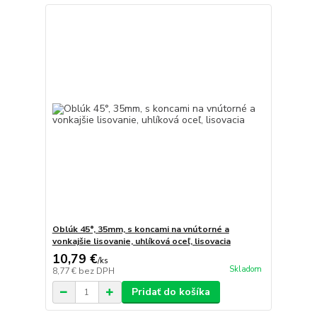
Oblúk 45°, 35mm, s koncami na vnútorné a
vonkajšie lisovanie, uhlíková oceľ, lisovacia
10,79 €
/
ks
Skladom
8,77 €
bez DPH
Pridať do košíka