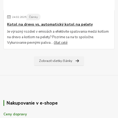
24
.
02
.
2025
Články
Kotol na drevo vs. automatický kotol na pelety
Je výrazný rozdiel v emisiách a efektivite spaľovania medzi kotlom
na drevo a kotlom na pelety? Pozrime sa na to spoločne.
Vykurovanie pevnými paliva...
čítať celé
Zobraziť všetky články
Nakupovanie v e-shope
Ceny dopravy