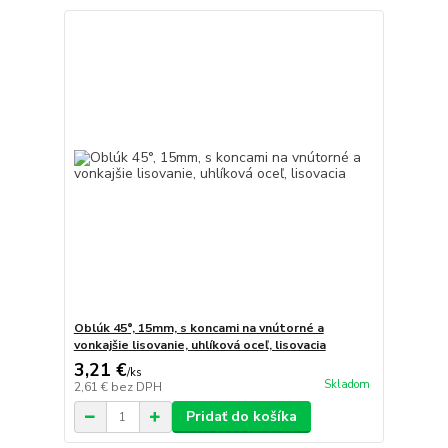
Oblúk 45°, 15mm, s koncami na vnútorné a
vonkajšie lisovanie, uhlíková oceľ, lisovacia
3,21 €
/
ks
Skladom
2,61 €
bez DPH
Pridať do košíka