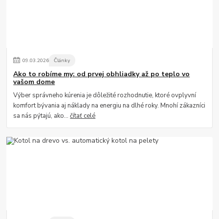
09
.
03
.
2026
Články
Ako to robíme my: od prvej obhliadky až po teplo vo
vašom dome
Výber správneho kúrenia je dôležité rozhodnutie, ktoré ovplyvní
komfort bývania aj náklady na energiu na dlhé roky. Mnohí zákazníci
sa nás pýtajú, ako...
čítať celé