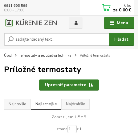
0
ks
0911 603 599
za
0,00 €
8:00 - 17:00
Menu
Hľadať
Úvod
Termostaty a regulačná technika
Príložné termostaty
Príložné termostaty
Upresniť parametre
Najnovšie
Najlacnejšie
Najdrahšie
Zobrazujem 1-5 z 5
strana
z 1