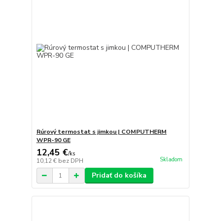
Rúrový termostat s jimkou | COMPUTHERM
WPR-90 GE
12,45 €
/
ks
Skladom
10,12 €
bez DPH
Pridať do košíka