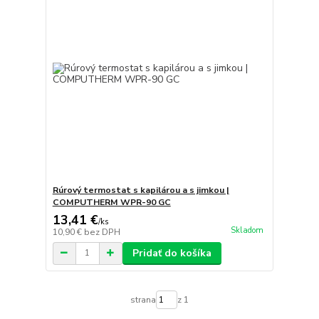
Rúrový termostat s kapilárou a s jimkou |
COMPUTHERM WPR-90 GC
13,41 €
/
ks
Skladom
10,90 €
bez DPH
Pridať do košíka
strana
z 1