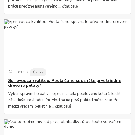
prikladaní. Dnešné vykurovanie tuhým palivom pripomína skôr
prácu precízne nastaveného ...
čítať celé
30
.
03
.
2026
Články
Sprievodca kvalitou. Podľa čoho spoznáte prvotriedne
drevené pelety?
Výber správneho paliva je pre majiteľa peletového kotla či kachlí
zásadným rozhodnutím. Hoci sa na prvý pohľad môže zdať, že
medzi vrecami peliet nie ...
čítať celé