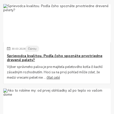
30
.
03
.
2026
Články
Sprievodca kvalitou. Podľa čoho spoznáte prvotriedne
drevené pelety?
Výber správneho paliva je pre majiteľa peletového kotla či kachlí
zásadným rozhodnutím. Hoci sa na prvý pohľad môže zdať, že
medzi vrecami peliet nie ...
čítať celé