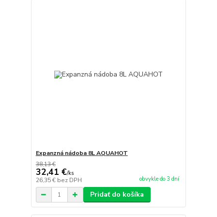
Expanzná nádoba 8L AQUAHOT
38,13 €
32,41 €
/
ks
obvykle do 3 dní
26,35 €
bez DPH
Pridať do košíka