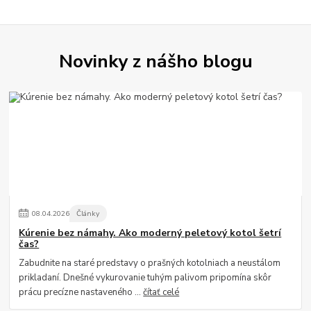
Novinky z nášho blogu
08
.
04
.
2026
Články
Kúrenie bez námahy. Ako moderný peletový kotol šetrí
čas?
Zabudnite na staré predstavy o prašných kotolniach a neustálom
prikladaní. Dnešné vykurovanie tuhým palivom pripomína skôr
prácu precízne nastaveného ...
čítať celé