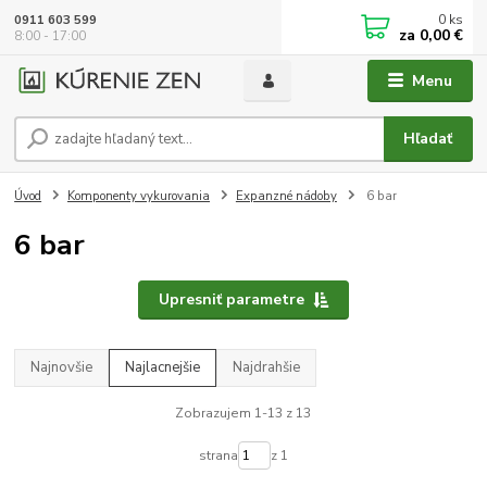
0
ks
0911 603 599
za
0,00 €
8:00 - 17:00
Menu
Hľadať
Úvod
Komponenty vykurovania
Expanzné nádoby
6 bar
6 bar
Upresniť parametre
Najnovšie
Najlacnejšie
Najdrahšie
Zobrazujem 1-13 z 13
strana
z 1