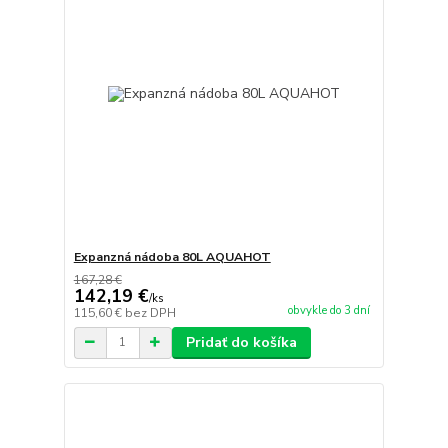
Expanzná nádoba 80L AQUAHOT
167,28 €
142,19 €
/
ks
obvykle do 3 dní
115,60 €
bez DPH
Pridať do košíka