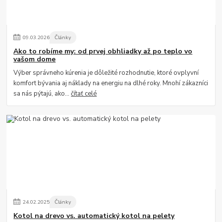
09
.
03
.
2026
Články
Ako to robíme my: od prvej obhliadky až po teplo vo
vašom dome
Výber správneho kúrenia je dôležité rozhodnutie, ktoré ovplyvní
komfort bývania aj náklady na energiu na dlhé roky. Mnohí zákazníci
sa nás pýtajú, ako...
čítať celé
24
.
02
.
2025
Články
Kotol na drevo vs. automatický kotol na pelety