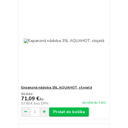
Expanzná nádoba 35L AQUAHOT, stojatá
83,64 €
71,09 €
/
ks
obvykle do 3 dní
57,80 €
bez DPH
Pridať do košíka