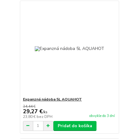
Expanzná nádoba 5L AQUAHOT
34,44 €
29,27 €
/
ks
obvykle do 3 dní
23,80 €
bez DPH
Pridať do košíka