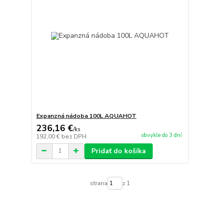
Expanzná nádoba 100L AQUAHOT
236,16 €
/
ks
obvykle do 3 dní
192,00 €
bez DPH
Pridať do košíka
strana
z 1