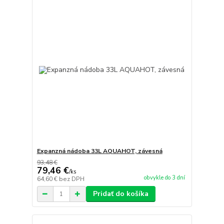
Expanzná nádoba 33L AQUAHOT, závesná
93,48 €
79,46 €
/
ks
obvykle do 3 dní
64,60 €
bez DPH
Pridať do košíka