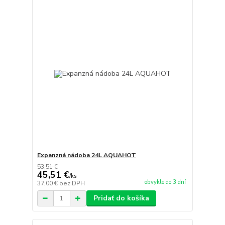
Expanzná nádoba 24L AQUAHOT
53,51 €
45,51 €
/
ks
obvykle do 3 dní
37,00 €
bez DPH
Pridať do košíka