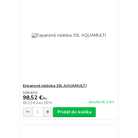
Expanzná nádoba 33L AQUAMULTI
109,47 €
98,52 €
/
ks
obvykle do 3 dní
80,10 €
bez DPH
Pridať do košíka