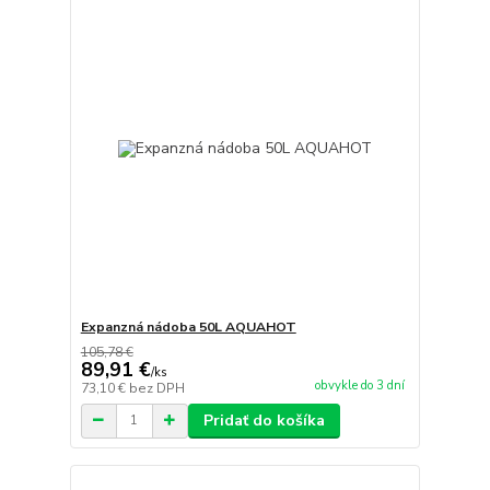
Expanzná nádoba 50L AQUAHOT
105,78 €
89,91 €
/
ks
obvykle do 3 dní
73,10 €
bez DPH
Pridať do košíka