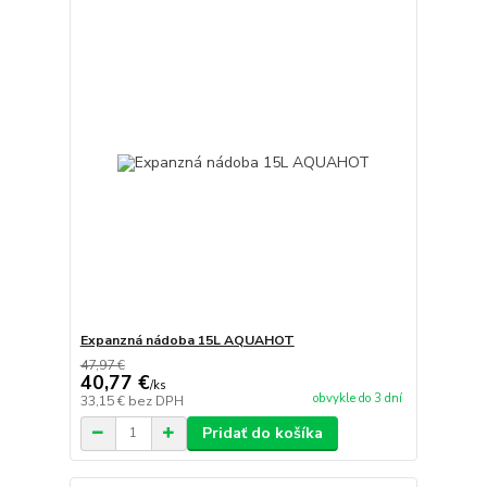
Expanzná nádoba 15L AQUAHOT
47,97 €
40,77 €
/
ks
obvykle do 3 dní
33,15 €
bez DPH
Pridať do košíka