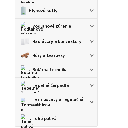
Plynové kotly
Podlahové kúrenie
Radiátory a konvektory
Rúry a tvarovky
Solárna technika
Tepelné čerpadlá
Termostaty a regulačná
technika
Tuhé palivá