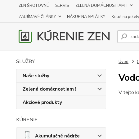
ZEN ŠROTOVNÉ
SERVIS
ZELENÁ DOMÁCNOSTIAM II
ZAUJÍMAVÉ ČLÁNKY
NÁKUP NA SPLÁTKY
Kotol na pelet
SLUŽBY
Úvod
O
Vod
Naše služby
Zelená domácnostiam !
V tejto k
Akciové produkty
KÚRENIE
Akumulačné nádrže