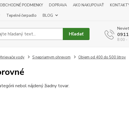
OBCHODNÉ PODMIENKY
DOPRAVA
AKO NAKUPOVAŤ
KONTAKT
y
Tepelné čerpadlo
BLOG
Neviet
Hľadať
0911
8:00 -
hrievače vody
S nepriamym ohrevom
Objem od 400 do 500 litrov
orovné
ategórii nebol nájdený žiadny tovar.