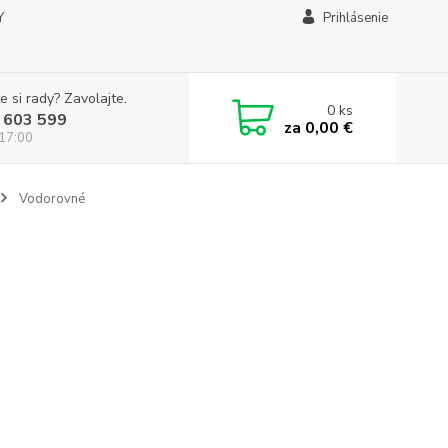
Y
Prihlásenie
e si rady? Zavolajte.
0
ks
 603 599
za
0,00 €
 17:00
Vodorovné