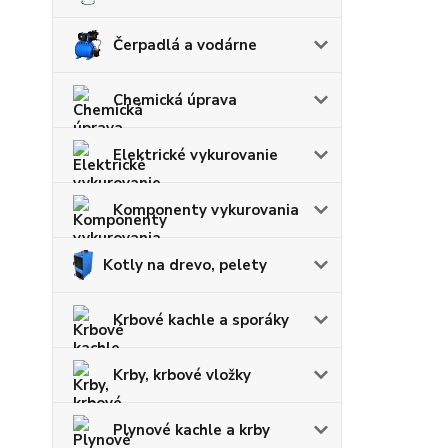
Čerpadlá a vodárne
Chemická úprava
Elektrické vykurovanie
Komponenty vykurovania
Kotly na drevo, pelety
Krbové kachle a sporáky
Krby, krbové vložky
Plynové kachle a krby