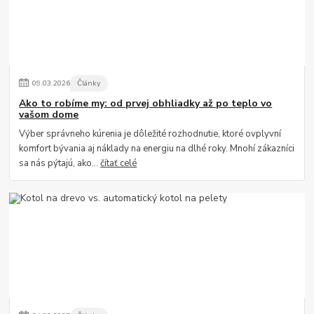
09
.
03
.
2026
Články
Ako to robíme my: od prvej obhliadky až po teplo vo
vašom dome
Výber správneho kúrenia je dôležité rozhodnutie, ktoré ovplyvní
komfort bývania aj náklady na energiu na dlhé roky. Mnohí zákazníci
sa nás pýtajú, ako...
čítať celé