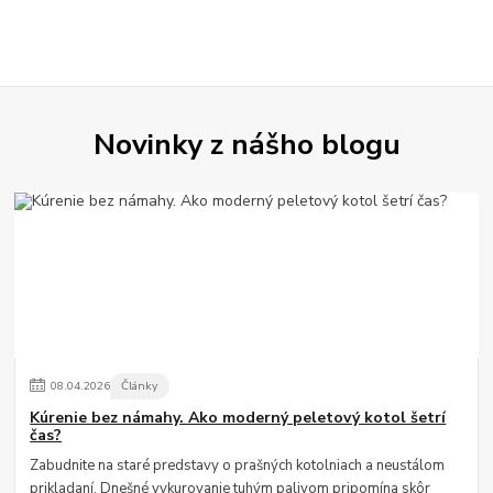
Novinky z nášho blogu
08
.
04
.
2026
Články
Kúrenie bez námahy. Ako moderný peletový kotol šetrí
čas?
Zabudnite na staré predstavy o prašných kotolniach a neustálom
prikladaní. Dnešné vykurovanie tuhým palivom pripomína skôr