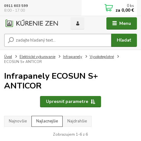
0
ks
0911 603 599
za
0,00 €
8:00 - 17:00
Menu
Hľadať
Úvod
Elektrické vykurovanie
Infrapanely
Vysokoteplotné
ECOSUN S+ ANTICOR
Infrapanely ECOSUN S+
ANTICOR
Upresniť parametre
Najnovšie
Najlacnejšie
Najdrahšie
Zobrazujem 1-6 z 6