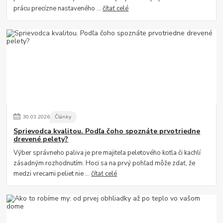
prácu precízne nastaveného ...
čítať celé
30
.
03
.
2026
Články
Sprievodca kvalitou. Podľa čoho spoznáte prvotriedne
drevené pelety?
Výber správneho paliva je pre majiteľa peletového kotla či kachlí
zásadným rozhodnutím. Hoci sa na prvý pohľad môže zdať, že
medzi vrecami peliet nie ...
čítať celé