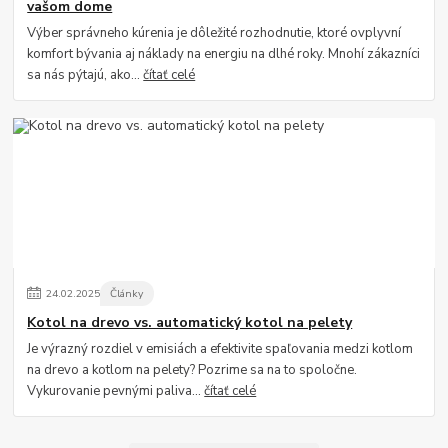
vašom dome
Výber správneho kúrenia je dôležité rozhodnutie, ktoré ovplyvní
komfort bývania aj náklady na energiu na dlhé roky. Mnohí zákazníci
sa nás pýtajú, ako...
čítať celé
24
.
02
.
2025
Články
Kotol na drevo vs. automatický kotol na pelety
Je výrazný rozdiel v emisiách a efektivite spaľovania medzi kotlom
na drevo a kotlom na pelety? Pozrime sa na to spoločne.
Vykurovanie pevnými paliva...
čítať celé