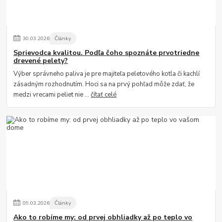
30
.
03
.
2026
Články
Sprievodca kvalitou. Podľa čoho spoznáte prvotriedne
drevené pelety?
Výber správneho paliva je pre majiteľa peletového kotla či kachlí
zásadným rozhodnutím. Hoci sa na prvý pohľad môže zdať, že
medzi vrecami peliet nie ...
čítať celé
09
.
03
.
2026
Články
Ako to robíme my: od prvej obhliadky až po teplo vo