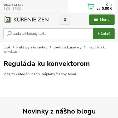
0
ks
0911 603 599
za
0,00 €
8:00 - 17:00
Menu
Hľadať
Úvod
Radiátory a konvektory
Elektrické konvektory
Regulácia ku
konvektorom
Regulácia ku konvektorom
V tejto kategórii nebol nájdený žiadny tovar.
Novinky z nášho blogu