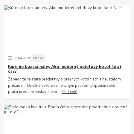
08
.
04
.
2026
Články
Kúrenie bez námahy. Ako moderný peletový kotol šetrí
čas?
Zabudnite na staré predstavy o prašných kotolniach a neustálom
prikladaní. Dnešné vykurovanie tuhým palivom pripomína skôr
prácu precízne nastaveného ...
čítať celé