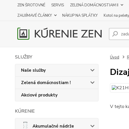
ZEN ŠROTOVNÉ
SERVIS
ZELENÁ DOMÁCNOSTIAM II
ZAUJÍMAVÉ ČLÁNKY
NÁKUP NA SPLÁTKY
Kotol na pelet
SLUŽBY
Úvod
R
Diza
Naše služby
Zelená domácnostiam !
Akciové produkty
V tejto k
KÚRENIE
Akumulačné nádrže