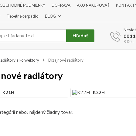
OBCHODNÉ PODMIENKY
DOPRAVA
AKO NAKUPOVAŤ
KONTAKT
y
Tepelné čerpadlo
BLOG
Neviet
Hľadať
0911
8:00 -
adiátory a konvektory
Dizajnové radiátory
jnové radiátory
K21H
K22H
ategórii nebol nájdený žiadny tovar.