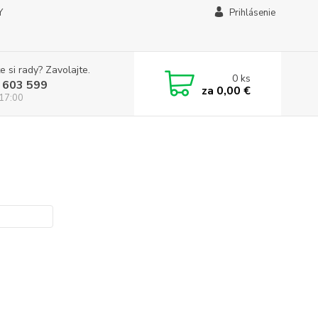
Y
Prihlásenie
e si rady? Zavolajte.
0
ks
 603 599
za
0,00 €
 17:00