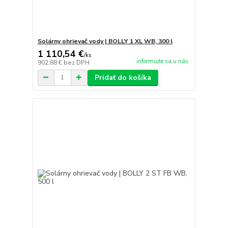
Solárny ohrievač vody | BOLLY 1 XL WB, 300 l
1 110,54 €
/
ks
informujte sa u nás
902,88 €
bez DPH
Pridať do košíka