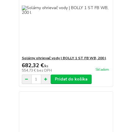
Solárny ohrievač vody | BOLLY 1 ST FB WB, 200 l
682,32 €
/
ks
Skladom
554,73 €
bez DPH
Pridať do košíka