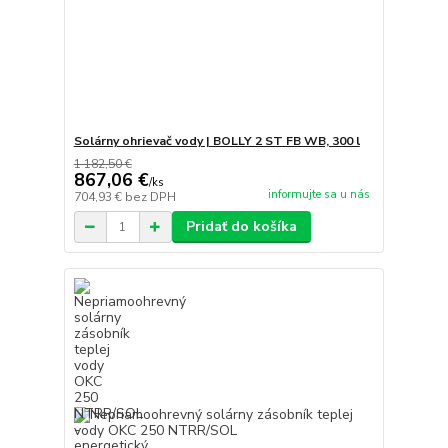
Solárny ohrievač vody | BOLLY 2 ST FB WB, 300 l
1 182,50 €
867,06 €
/
ks
informujte sa u nás
704,93 €
bez DPH
Pridať do košíka