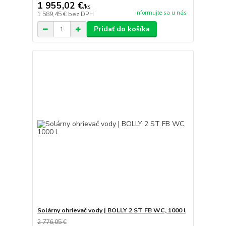
1 955,02 €
/
ks
informujte sa u nás
1 589,45 €
bez DPH
Pridať do košíka
Solárny ohrievač vody | BOLLY 2 ST FB WC, 1000 l
2 776,05 €