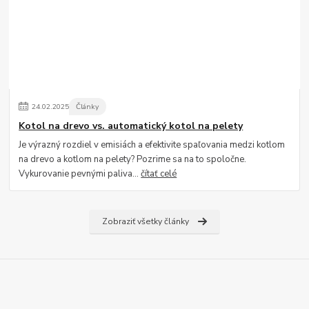
24
.
02
.
2025
Články
Kotol na drevo vs. automatický kotol na pelety
Je výrazný rozdiel v emisiách a efektivite spaľovania medzi kotlom
na drevo a kotlom na pelety? Pozrime sa na to spoločne.
Vykurovanie pevnými paliva...
čítať celé
Zobraziť všetky články