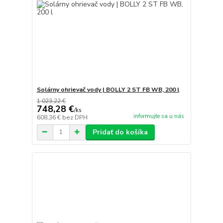
Solárny ohrievač vody | BOLLY 2 ST FB WB, 200 l
1 023,22 €
748,28 €
/
ks
informujte sa u nás
608,36 €
bez DPH
Pridať do košíka