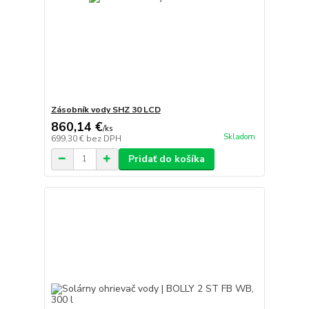
Zásobník vody SHZ 30 LCD
860,14 €
/
ks
Skladom
699,30 €
bez DPH
Pridať do košíka