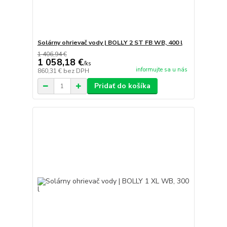
Solárny ohrievač vody | BOLLY 2 ST FB WB, 400 l
1 406,94 €
1 058,18 €
/
ks
informujte sa u nás
860,31 €
bez DPH
Pridať do košíka