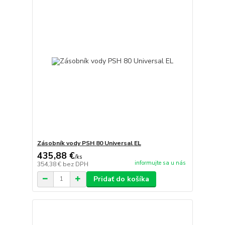
Zásobník vody PSH 80 Universal EL
435,88 €
/
ks
informujte sa u nás
354,38 €
bez DPH
Pridať do košíka