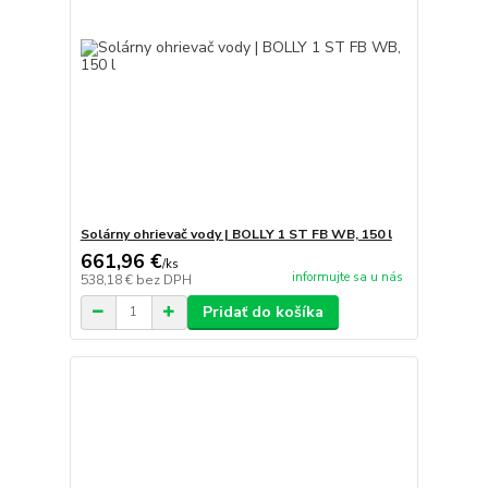
Solárny ohrievač vody | BOLLY 1 ST FB WB, 150 l
661,96 €
/
ks
informujte sa u nás
538,18 €
bez DPH
Pridať do košíka