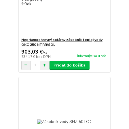
Nepriamoohrevný solárny zásobník teplej vody
OKC 250 NTRR/SOL
903,03 €
/
ks
informujte sa u nás
734,17 €
bez DPH
Pridať do košíka