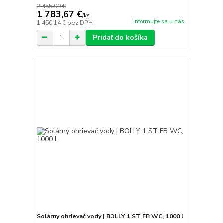
2 455,09 €
1 783,67 €
/
ks
informujte sa u nás
1 450,14 €
bez DPH
Pridať do košíka
Solárny ohrievač vody | BOLLY 1 ST FB WC, 1000 l