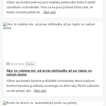
Výber správneho paliva je pre majiteľa peletového kotla či kachlí
zásadným rozhodnutím. Hoci sa na prvý pohľad môže zdať, že
medzi vrecami peliet nie ...
čítať celé
09
.
03
.
2026
Články
Ako to robíme my: od prvej obhliadky až po teplo vo
vašom dome
Výber správneho kúrenia je dôležité rozhodnutie, ktoré ovplyvní
komfort bývania aj náklady na energiu na dlhé roky. Mnohí zákazníci
sa nás pýtajú, ako...
čítať celé