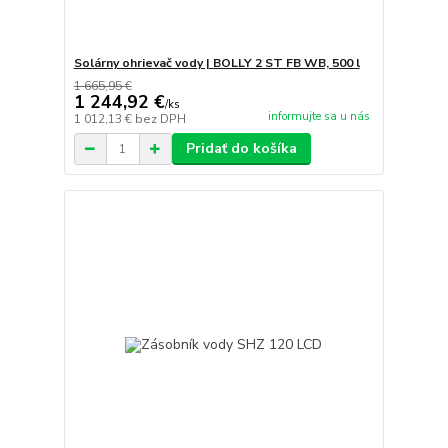
Solárny ohrievač vody | BOLLY 2 ST FB WB, 500 l
1 665,95 €
1 244,92 €
/
ks
informujte sa u nás
1 012,13 €
bez DPH
Pridať do košíka