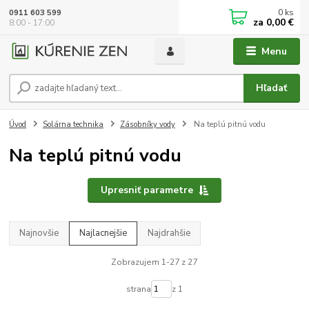
0
ks
0911 603 599
za
0,00 €
8:00 - 17:00
Menu
Hľadať
Úvod
Solárna technika
Zásobníky vody
Na teplú pitnú vodu
Na teplú pitnú vodu
Upresniť parametre
Najnovšie
Najlacnejšie
Najdrahšie
Zobrazujem 1-27 z 27
strana
z 1