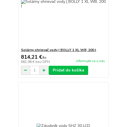
Solárny ohrievač vody | BOLLY 1 XL WB, 200 l
814,21 €
/
ks
informujte sa u nás
661,96 €
bez DPH
Pridať do košíka