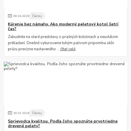
08
.
04
.
2026
Články
Kúrenie bez námahy. Ako moderný peletový kotol šetrí
čas?
Zabudnite na staré predstavy o prašných kotolniach a neustálom
prikladaní. Dnešné vykurovanie tuhým palivom pripomína skôr
prácu precízne nastaveného ...
čítať celé
30
.
03
.
2026
Články
Sprievodca kvalitou. Podľa čoho spoznáte prvotriedne
drevené pelety?