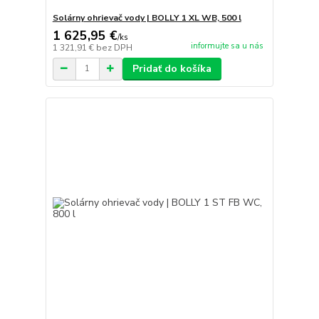
Solárny ohrievač vody | BOLLY 1 XL WB, 500 l
1 625,95 €
/
ks
informujte sa u nás
1 321,91 €
bez DPH
Pridať do košíka