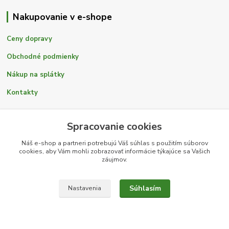
Nakupovanie v e-shope
Ceny dopravy
Obchodné podmienky
Nákup na splátky
Kontakty
Spracovanie cookies
Náš e-shop a partneri potrebujú Váš
súhlas
s použitím súborov
Blog
cookies, aby Vám mohli zobrazovať informácie týkajúce sa Vašich
záujmov.
Zelená domácnostiam II
Zaujímavé články
Súhlasím
Nastavenia
ZEN CENTRUM radí