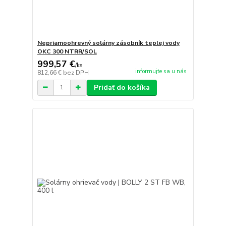
Nepriamoohrevný solárny zásobník teplej vody
OKC 300 NTRR/SOL
999,57 €
/
ks
informujte sa u nás
812,66 €
bez DPH
Pridať do košíka