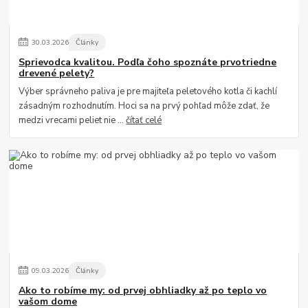
30
.
03
.
2026
Články
Sprievodca kvalitou. Podľa čoho spoznáte prvotriedne
drevené pelety?
Výber správneho paliva je pre majiteľa peletového kotla či kachlí
zásadným rozhodnutím. Hoci sa na prvý pohľad môže zdať, že
medzi vrecami peliet nie ...
čítať celé
09
.
03
.
2026
Články
Ako to robíme my: od prvej obhliadky až po teplo vo
vašom dome