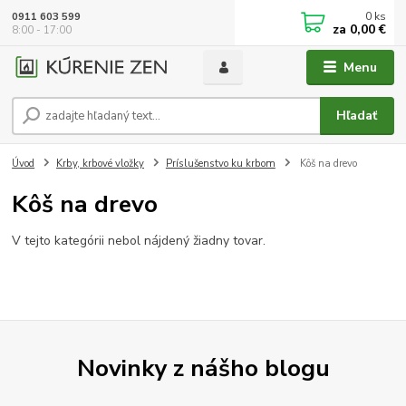
0
ks
0911 603 599
za
0,00 €
8:00 - 17:00
Menu
Hľadať
Úvod
Krby, krbové vložky
Príslušenstvo ku krbom
Kôš na drevo
Kôš na drevo
V tejto kategórii nebol nájdený žiadny tovar.
Novinky z nášho blogu