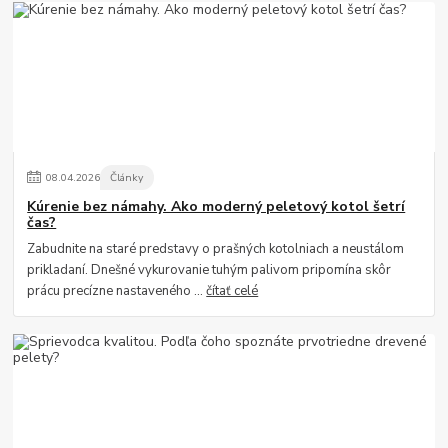
08
.
04
.
2026
Články
Kúrenie bez námahy. Ako moderný peletový kotol šetrí
čas?
Zabudnite na staré predstavy o prašných kotolniach a neustálom
prikladaní. Dnešné vykurovanie tuhým palivom pripomína skôr
prácu precízne nastaveného ...
čítať celé