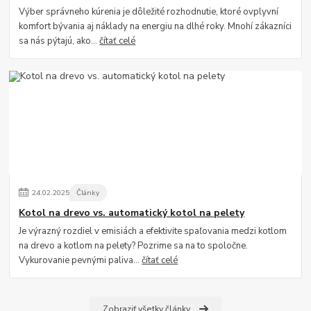
Výber správneho kúrenia je dôležité rozhodnutie, ktoré ovplyvní
komfort bývania aj náklady na energiu na dlhé roky. Mnohí zákazníci
sa nás pýtajú, ako...
čítať celé
24
.
02
.
2025
Články
Kotol na drevo vs. automatický kotol na pelety
Je výrazný rozdiel v emisiách a efektivite spaľovania medzi kotlom
na drevo a kotlom na pelety? Pozrime sa na to spoločne.
Vykurovanie pevnými paliva...
čítať celé
Zobraziť všetky články