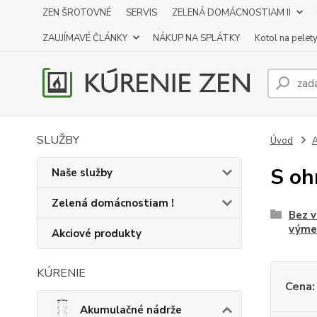
ZEN ŠROTOVNÉ
SERVIS
ZELENÁ DOMÁCNOSTIAM II
ZAUJÍMAVÉ ČLÁNKY
NÁKUP NA SPLÁTKY
Kotol na pelet
SLUŽBY
Úvod
A
S o
Naše služby
Zelená domácnostiam !
Bez 
výme
Akciové produkty
KÚRENIE
Cena:
Akumulačné nádrže