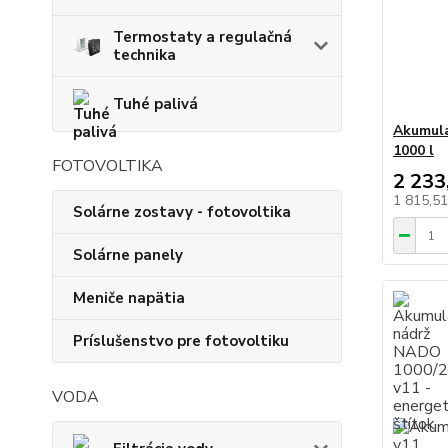
Termostaty a regulačná
technika
Tuhé palivá
Akumul
1000 l
FOTOVOLTIKA
2 233
1 815,5
Solárne zostavy - fotovoltika
Solárne panely
Meniče napätia
Príslušenstvo pre fotovoltiku
VODA