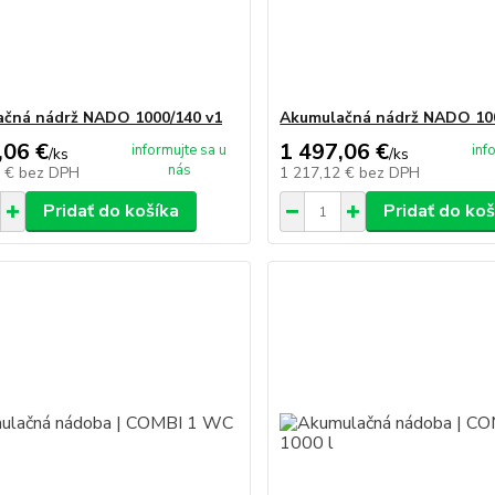
čná nádrž NADO 1000/140 v1
Akumulačná nádrž NADO 100
,06 €
1 497,06 €
informujte sa u
inf
/
ks
/
ks
nás
2 €
bez DPH
1 217,12 €
bez DPH
Pridať do košíka
Pridať do koš