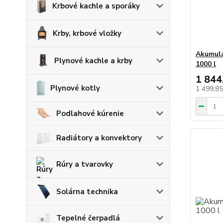
Krbové kachle a sporáky
Krby, krbové vložky
Akumul
Plynové kachle a krby
1000 l
1 844
Plynové kotly
1 499,8
Podlahové kúrenie
Radiátory a konvektory
Rúry a tvarovky
Solárna technika
Tepelné čerpadlá