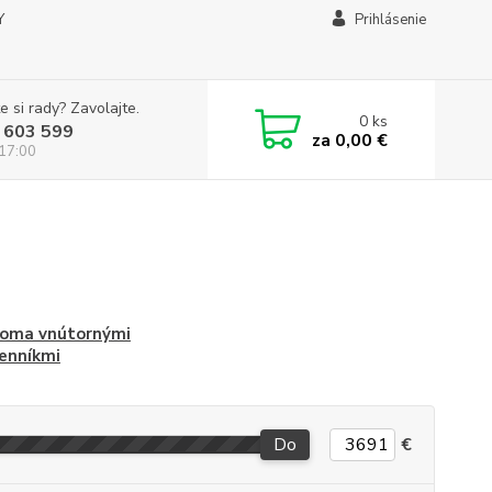
Y
Prihlásenie
e si rady? Zavolajte.
0
ks
 603 599
za
0,00 €
 17:00
voma vnútornými
enníkmi
Do
€