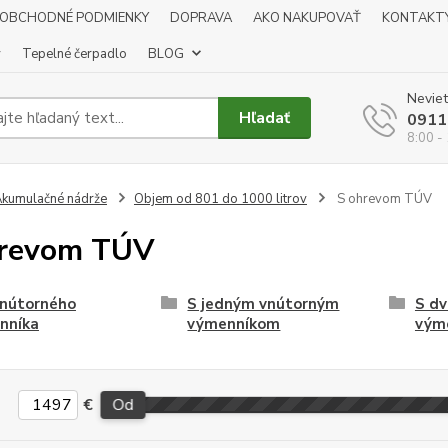
OBCHODNÉ PODMIENKY
DOPRAVA
AKO NAKUPOVAŤ
KONTAKT
y
Tepelné čerpadlo
BLOG
Neviet
Hľadať
0911
8:00 -
kumulačné nádrže
Objem od 801 do 1000 litrov
S ohrevom TÚV
hrevom TÚV
vnútorného
S jedným vnútorným
S d
nníka
výmenníkom
vým
€
Od