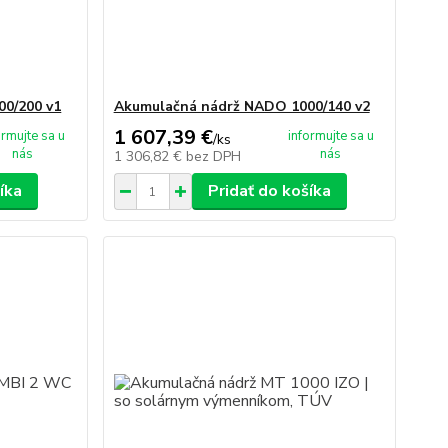
0/200 v1
Akumulačná nádrž NADO 1000/140 v2
1 607,39 €
ormujte sa u
informujte sa u
/
ks
nás
nás
1 306,82 €
bez DPH
íka
Pridať do košíka