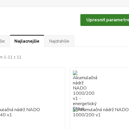
Upresniť parametr
šie
Najlacnejšie
Najdrahšie
m 1-11 z 11