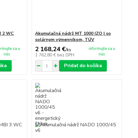
I 2 WC
Akumulačná nádrž MT 1000 IZO | so
solárnym výmenníkom, TÚV
2 168,24 €
ormujte sa u
informujte sa u
/
ks
nás
nás
1 762,80 €
bez DPH
íka
Pridať do košíka