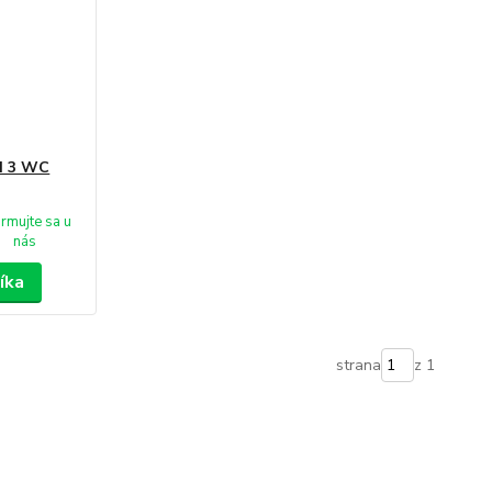
I 3 WC
ormujte sa u
nás
íka
strana
z 1