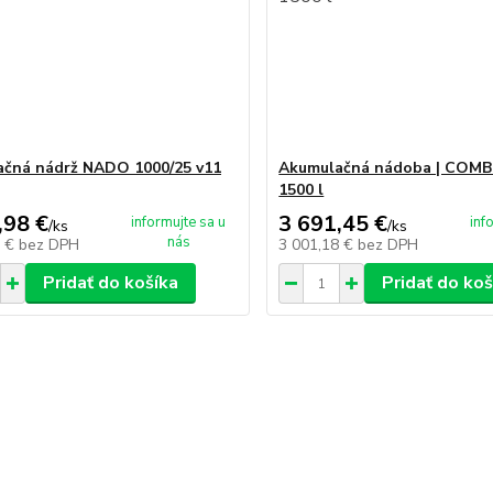
čná nádrž NADO 1000/25 v11
Akumulačná nádoba | COMB
1500 l
,98 €
3 691,45 €
informujte sa u
inf
/
ks
/
ks
nás
5 €
bez DPH
3 001,18 €
bez DPH
Pridať do košíka
Pridať do koš