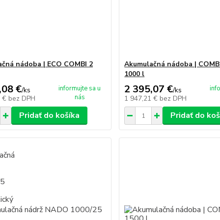
ačná nádoba | ECO COMBI 2
Akumulačná nádoba | COMB
1000 l
,08 €
2 395,07 €
informujte sa u
inf
/
ks
/
ks
nás
1 €
bez DPH
1 947,21 €
bez DPH
Pridať do košíka
Pridať do koš