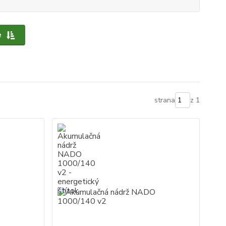
e
strana
z 1