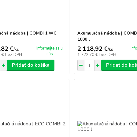
ačná nádoba | COMBI 1 WC
Akumulačná nádoba | COMB
1000 l
,82 €
2 118,92 €
informujte sa u
inf
/
ks
/
ks
nás
5 €
bez DPH
1 722,70 €
bez DPH
Pridať do košíka
Pridať do koš