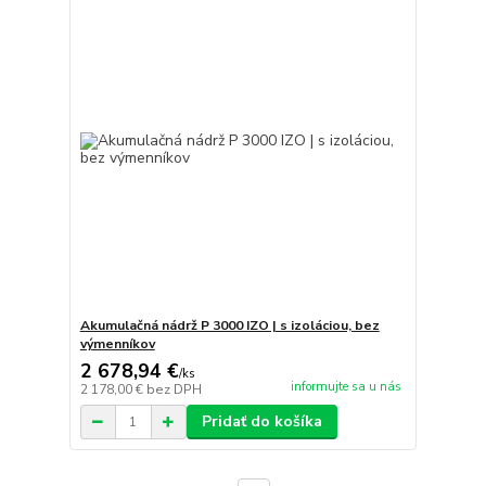
Akumulačná nádrž P 3000 IZO | s izoláciou, bez
výmenníkov
2 678,94 €
/
ks
informujte sa u nás
2 178,00 €
bez DPH
Pridať do košíka