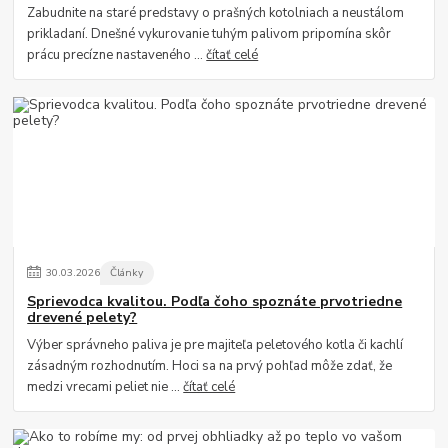
Zabudnite na staré predstavy o prašných kotolniach a neustálom
prikladaní. Dnešné vykurovanie tuhým palivom pripomína skôr
prácu precízne nastaveného ...
čítať celé
30
.
03
.
2026
Články
Sprievodca kvalitou. Podľa čoho spoznáte prvotriedne
drevené pelety?
Výber správneho paliva je pre majiteľa peletového kotla či kachlí
zásadným rozhodnutím. Hoci sa na prvý pohľad môže zdať, že
medzi vrecami peliet nie ...
čítať celé