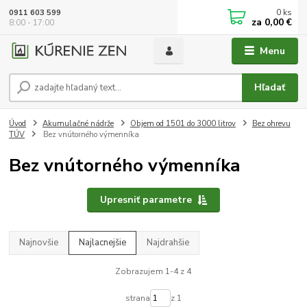
0
ks
0911 603 599
za
0,00 €
8:00 - 17:00
Menu
Hľadať
Úvod
Akumulačné nádrže
Objem od 1501 do 3000 litrov
Bez ohrevu
TÚV
Bez vnútorného výmenníka
Bez vnútorného výmenníka
Upresniť parametre
Najnovšie
Najlacnejšie
Najdrahšie
Zobrazujem 1-4 z 4
strana
z 1