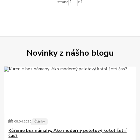
strana
z 1
Novinky z nášho blogu
08
.
04
.
2026
Články
Kúrenie bez námahy. Ako moderný peletový kotol šetrí
čas?