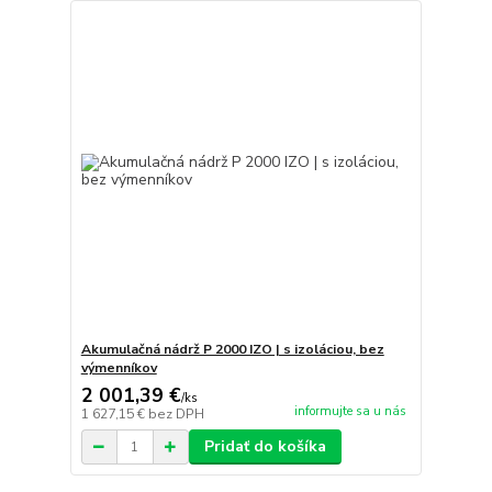
Akumulačná nádrž P 2000 IZO | s izoláciou, bez
výmenníkov
2 001,39 €
/
ks
informujte sa u nás
1 627,15 €
bez DPH
Pridať do košíka