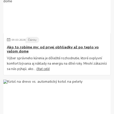
09
.
03
.
2026
Články
Ako to robíme my: od prvej obhliadky až po teplo vo
vašom dome
Výber správneho kúrenia je dôležité rozhodnutie, ktoré ovplyvní
komfort bývania aj náklady na energiu na dlhé roky. Mnohí zákazníci
sa nás pýtajú, ako...
čítať celé