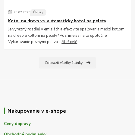
24
.
02
.
2025
Články
Kotol na drevo vs. automatický kotol na pelety
Je výrazný rozdiel v emisiách a efektivite spaľovania medzi kotlom
na drevo a kotlom na pelety? Pozrime sa na to spoločne.
Vykurovanie pevnými paliva...
čítať celé
Zobraziť všetky články
Nakupovanie v e-shope
Ceny dopravy
Obchodné podmienky