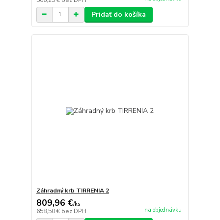
Pridať do košíka
Záhradný krb TIRRENIA 2
809,96 €
/
ks
na objednávku
658,50 €
bez DPH