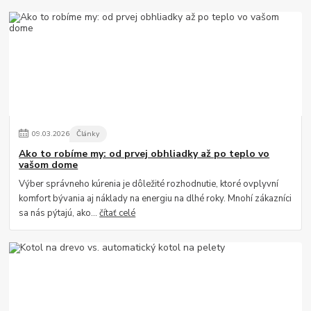
09
.
03
.
2026
Články
Ako to robíme my: od prvej obhliadky až po teplo vo
vašom dome
Výber správneho kúrenia je dôležité rozhodnutie, ktoré ovplyvní
komfort bývania aj náklady na energiu na dlhé roky. Mnohí zákazníci
sa nás pýtajú, ako...
čítať celé