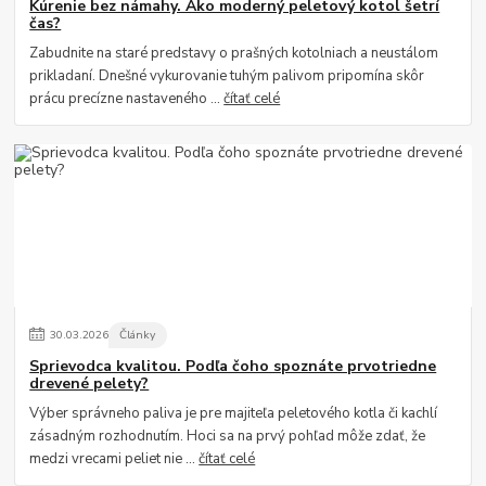
Kúrenie bez námahy. Ako moderný peletový kotol šetrí
čas?
Zabudnite na staré predstavy o prašných kotolniach a neustálom
prikladaní. Dnešné vykurovanie tuhým palivom pripomína skôr
prácu precízne nastaveného ...
čítať celé
30
.
03
.
2026
Články
Sprievodca kvalitou. Podľa čoho spoznáte prvotriedne
drevené pelety?
Výber správneho paliva je pre majiteľa peletového kotla či kachlí
zásadným rozhodnutím. Hoci sa na prvý pohľad môže zdať, že
medzi vrecami peliet nie ...
čítať celé