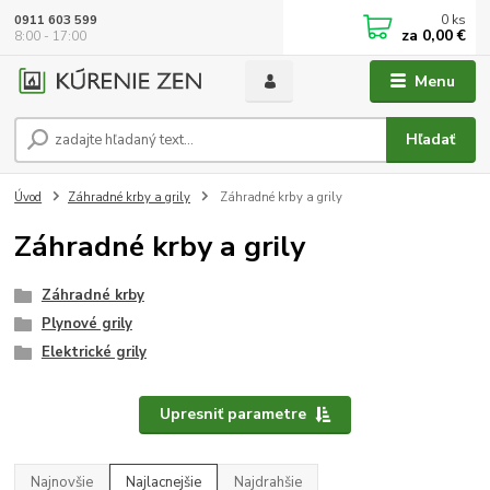
0
ks
0911 603 599
za
0,00 €
8:00 - 17:00
Menu
Hľadať
Úvod
Záhradné krby a grily
Záhradné krby a grily
Záhradné krby a grily
Záhradné krby
Plynové grily
Elektrické grily
Upresniť parametre
Najnovšie
Najlacnejšie
Najdrahšie