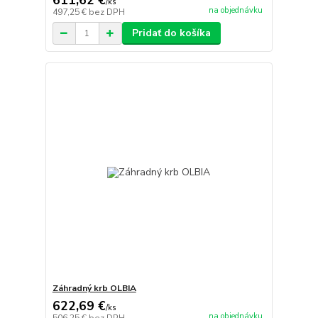
611,62 €
/
ks
na objednávku
497,25 €
bez DPH
Pridať do košíka
Záhradný krb OLBIA
622,69 €
/
ks
na objednávku
506,25 €
bez DPH