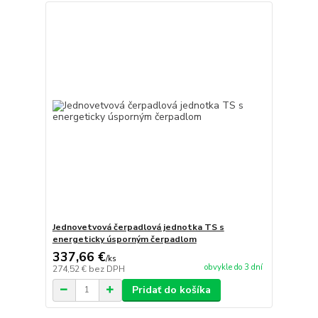
Jednovetvová čerpadlová jednotka TS s
energeticky úsporným čerpadlom
337,66 €
/
ks
obvykle do 3 dní
274,52 €
bez DPH
Pridať do košíka