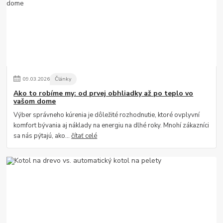
09
.
03
.
2026
Články
Ako to robíme my: od prvej obhliadky až po teplo vo
vašom dome
Výber správneho kúrenia je dôležité rozhodnutie, ktoré ovplyvní
komfort bývania aj náklady na energiu na dlhé roky. Mnohí zákazníci
sa nás pýtajú, ako...
čítať celé