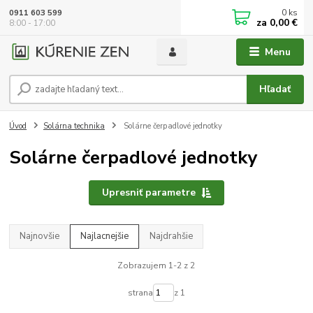
0
ks
0911 603 599
za
0,00 €
8:00 - 17:00
Menu
Hľadať
Úvod
Solárna technika
Solárne čerpadlové jednotky
Solárne čerpadlové jednotky
Upresniť parametre
Najnovšie
Najlacnejšie
Najdrahšie
Zobrazujem 1-2 z 2
strana
z 1