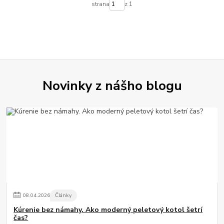
strana
z 1
Novinky z nášho blogu
08
.
04
.
2026
Články
Kúrenie bez námahy. Ako moderný peletový kotol šetrí
čas?