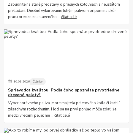
Zabudnite na staré predstavy o prašných kotolniach a neustálom
prikladaní. Dnešné vykurovanie tuhým palivom pripomína skôr
prácu precízne nastaveného ...
čítať celé
30
.
03
.
2026
Články
Sprievodca kvalitou. Podľa čoho spoznáte prvotriedne
drevené pelety?
Výber správneho paliva je pre majiteľa peletového kotla či kachlí
zásadným rozhodnutím. Hoci sa na prvý pohľad môže zdať, že
medzi vrecami peliet nie ...
čítať celé