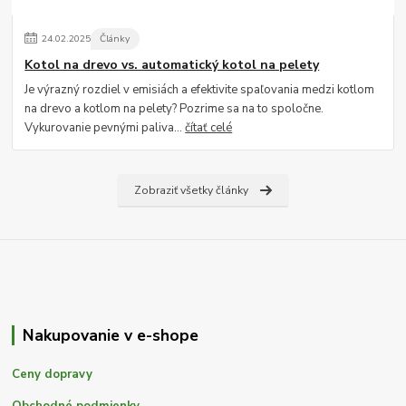
24
.
02
.
2025
Články
Kotol na drevo vs. automatický kotol na pelety
Je výrazný rozdiel v emisiách a efektivite spaľovania medzi kotlom
na drevo a kotlom na pelety? Pozrime sa na to spoločne.
Vykurovanie pevnými paliva...
čítať celé
Zobraziť všetky články
Nakupovanie v e-shope
Ceny dopravy
Obchodné podmienky