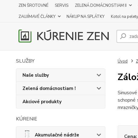
ZEN ŠROTOVNÉ
SERVIS
ZELENÁ DOMÁCNOSTIAM II
ZAUJÍMAVÉ ČLÁNKY
NÁKUP NA SPLÁTKY
Kotol na pelet
SLUŽBY
Úvod
Z
Zálo
Naše služby
Zelená domácnostiam !
Sinusové
schopné s
Akciové produkty
mrazničky
KÚRENIE
Akumulačné nádrže
Cena: