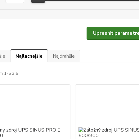
Upresniť parametr
šie
Najlacnejšie
Najdrahšie
m 1-5 z 5