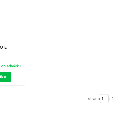
RO E
 objednávku
íka
strana
z 1