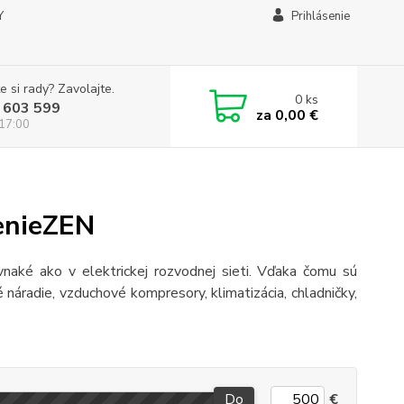
Y
Prihlásenie
e si rady? Zavolajte.
0
ks
 603 599
za
0,00 €
 17:00
renieZEN
vnaké ako v elektrickej rozvodnej sieti. Vďaka čomu sú
é náradie, vzduchové kompresory, klimatizácia, chladničky,
Do
€