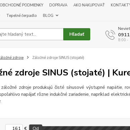
OBCHODNÉ PODMIENKY
DOPRAVA
AKO NAKUPOVAŤ
KONTAKT
y
Tepelné čerpadlo
BLOG
Neviet
Hľadať
0911
8:00 -
áložné zdroje
Záložné zdroje SINUS (stojaté)
žné zdroje SINUS (stojaté) | Ku
 záložné zdroje produkujú čisté sínusové výstupné napätie, ro
poľahlivo napájať rôzne indukčné zariadenie, napríklad elektrick
.
€
Od