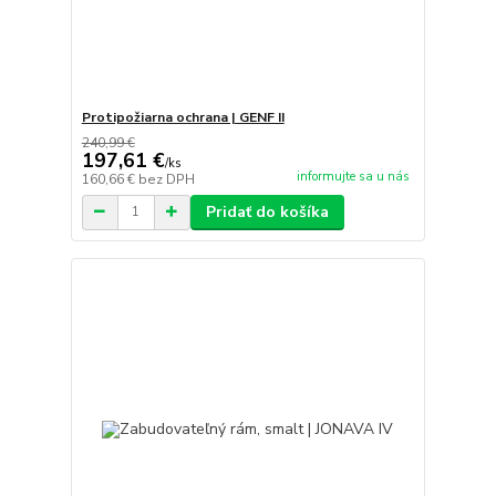
Protipožiarna ochrana | GENF II
240,99 €
197,61 €
/
ks
informujte sa u nás
160,66 €
bez DPH
Pridať do košíka