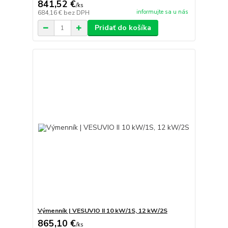
841,52 €
/
ks
informujte sa u nás
684,16 €
bez DPH
Pridať do košíka
Výmenník | VESUVIO II 10 kW/1S, 12 kW/2S
865,10 €
/
ks