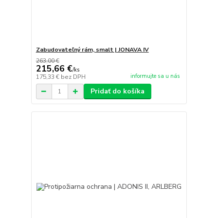
Zabudovateľný rám, smalt | JONAVA IV
263,00 €
215,66 €
/
ks
informujte sa u nás
175,33 €
bez DPH
Pridať do košíka