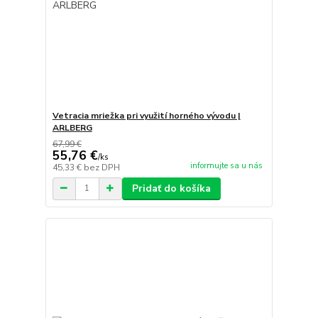
Vetracia mriežka pri využití horného vývodu |
ARLBERG
67,99 €
55,76 €
/
ks
informujte sa u nás
45,33 €
bez DPH
Pridať do košíka