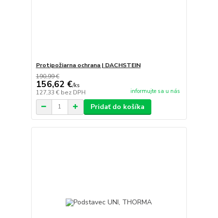
Protipožiarna ochrana | DACHSTEIN
190,99 €
156,62 €
/
ks
informujte sa u nás
127,33 €
bez DPH
Pridať do košíka