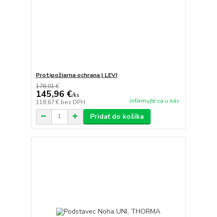
Protipožiarna ochrana | LEVI
178,01 €
145,96 €
/
ks
informujte sa u nás
118,67 €
bez DPH
Pridať do košíka