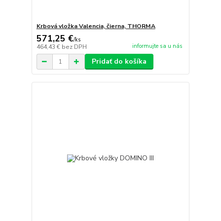
Krbová vložka Valencia, čierna, THORMA
571,25 €
/
ks
informujte sa u nás
464,43 €
bez DPH
Pridať do košíka