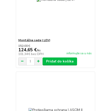
Montážna sada | LEVI
152,00 €
124,65 €
/
ks
informujte sa u nás
101,34 €
bez DPH
Pridať do košíka