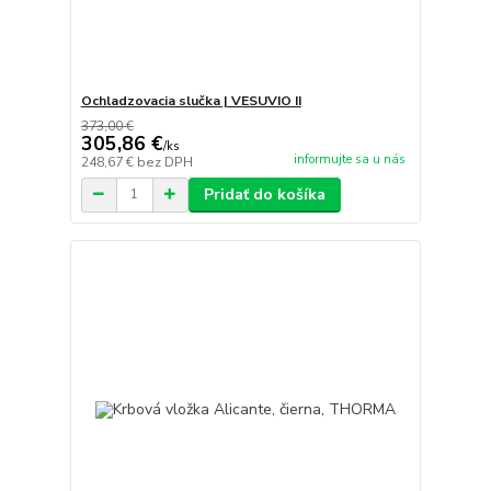
Ochladzovacia slučka | VESUVIO II
373,00 €
305,86 €
/
ks
informujte sa u nás
248,67 €
bez DPH
Pridať do košíka