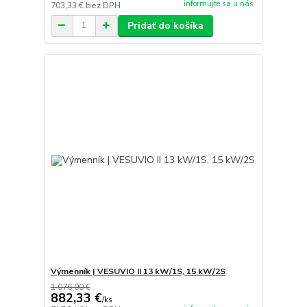
informujte sa u nás
703,33 €
bez DPH
Pridať do košíka
Výmenník | VESUVIO II 13 kW/1S, 15 kW/2S
1 076,00 €
882,33 €
/
ks