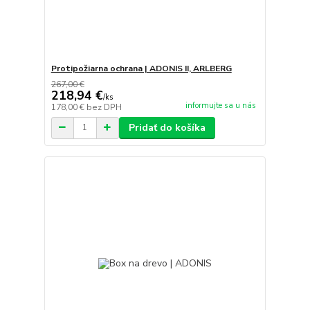
Protipožiarna ochrana | ADONIS II, ARLBERG
267,00 €
218,94 €
/
ks
informujte sa u nás
178,00 €
bez DPH
Pridať do košíka