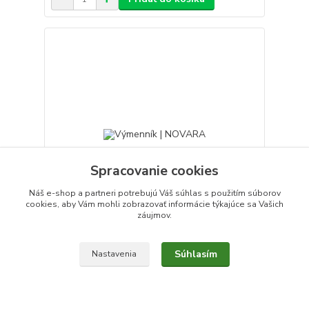
Spracovanie cookies
Náš e-shop a partneri potrebujú Váš
súhlas
s použitím súborov
cookies, aby Vám mohli zobrazovať informácie týkajúce sa Vašich
záujmov.
Výmenník | NOVARA
Súhlasím
Nastavenia
1 199,00 €
983,19 €
/
ks
informujte sa u nás
799,34 €
bez DPH
Pridať do košíka