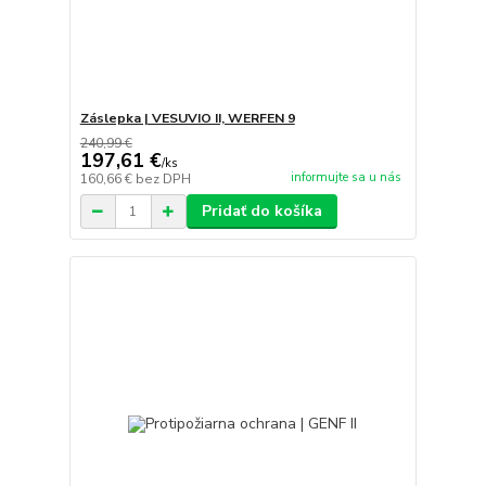
Záslepka | VESUVIO II, WERFEN 9
240,99 €
197,61 €
/
ks
informujte sa u nás
160,66 €
bez DPH
Pridať do košíka