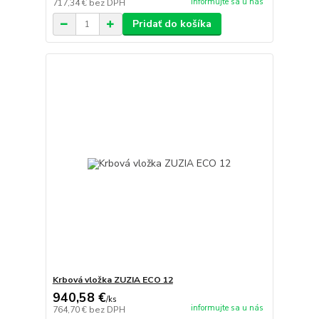
informujte sa u nás
717,34 €
bez DPH
Pridať do košíka
Krbová vložka ZUZIA ECO 12
940,58 €
/
ks
informujte sa u nás
764,70 €
bez DPH