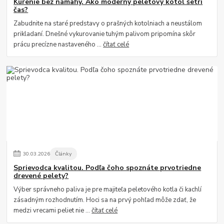
Kúrenie bez námahy. Ako moderný peletový kotol šetrí
čas?
Zabudnite na staré predstavy o prašných kotolniach a neustálom
prikladaní. Dnešné vykurovanie tuhým palivom pripomína skôr
prácu precízne nastaveného ...
čítať celé
30
.
03
.
2026
Články
Sprievodca kvalitou. Podľa čoho spoznáte prvotriedne
drevené pelety?
Výber správneho paliva je pre majiteľa peletového kotla či kachlí
zásadným rozhodnutím. Hoci sa na prvý pohľad môže zdať, že
medzi vrecami peliet nie ...
čítať celé