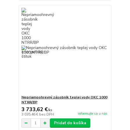
Nepriamoohrevný zásobník teplej vody OKC 1000
NTRR/BP
3 733,62 €
/
ks
informujte sa u nás
3 035,46 €
bez DPH
Pridať do košíka