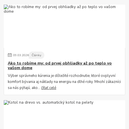
09
.
03
.
2026
Články
Ako to robíme my: od prvej obhliadky až po teplo vo
vašom dome
Výber správneho kúrenia je dôležité rozhodnutie, ktoré ovplyvní
komfort bývania aj náklady na energiu na dlhé roky. Mnohí zákazníci
sa nás pýtajú, ako...
čítať celé