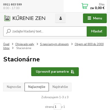
0
ks
0911 603 599
za
0,00 €
8:00 - 17:00
Menu
Hľadať
Úvod
Ohrievače vody
S nepriamym ohrevom
Objem od 800 do 2000
litrov
Stacionárne
Stacionárne
Upresniť parametre
Najnovšie
Najlacnejšie
Najdrahšie
Zobrazujem 1-3 z 3
strana
z 1