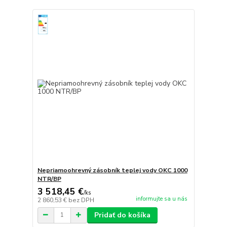
Nepriamoohrevný zásobník teplej vody OKC 1000
NTR/BP
3 518,45 €
/
ks
informujte sa u nás
2 860,53 €
bez DPH
Pridať do košíka