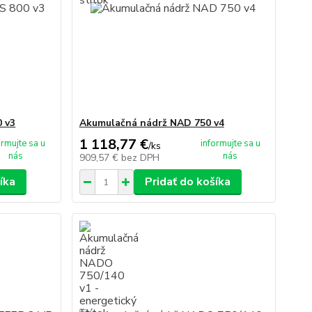
 v3
Akumulačná nádrž NAD 750 v4
1 118,77 €
ormujte sa u
informujte sa u
/
ks
nás
nás
909,57 €
bez DPH
íka
Pridať do košíka