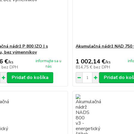
čná nádrž P 800 IZO | s
Akumulačná nádrž NAD 750 
ou, bez výmenníkov
6 €
1 002,14 €
informujte sa u
inf
/
ks
/
ks
nás
€
bez DPH
814,75 €
bez DPH
Pridať do košíka
Pridať do koš