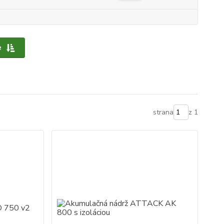
e
strana
z 1