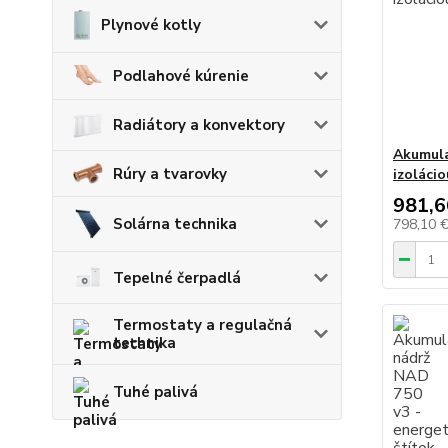
Plynové kotly
Podlahové kúrenie
Radiátory a konvektory
Akumula
Rúry a tvarovky
izoláci
981,6
Solárna technika
798,10 
Tepelné čerpadlá
Termostaty a regulačná
technika
Tuhé palivá