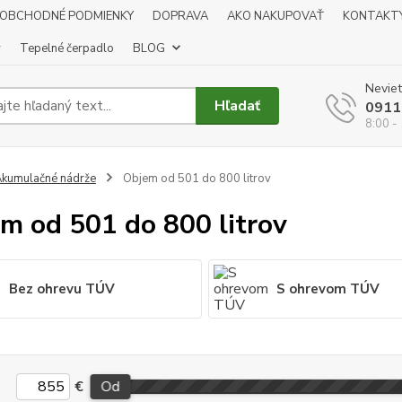
OBCHODNÉ PODMIENKY
DOPRAVA
AKO NAKUPOVAŤ
KONTAKT
y
Tepelné čerpadlo
BLOG
Neviet
Hľadať
0911
8:00 -
kumulačné nádrže
Objem od 501 do 800 litrov
m od 501 do 800 litrov
Bez ohrevu TÚV
S ohrevom TÚV
€
Od