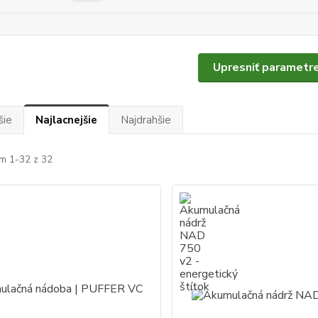
Upresniť parametr
šie
Najlacnejšie
Najdrahšie
m 1-32 z 32