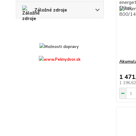
Záložné zdroje
Akumula
1 471
1 196,6