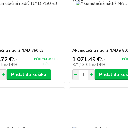
čná nádrž NAD 750 v3
Akumulačná nádrž NADS 800
,72 €
1 071,49 €
informujte sa u
inf
/
ks
/
ks
nás
€
bez DPH
871,13 €
bez DPH
Pridať do košíka
Pridať do koš