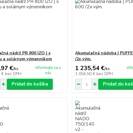
čná nádrž PR 800 IZO | s
Akumulačná nádoba | PUFFE
ou a solárnym výmenníkom
/2x vým.
,97 €
1 235,54 €
informujte sa u
inf
/
ks
/
ks
nás
0 €
bez DPH
1 004,50 €
bez DPH
Pridať do košíka
Pridať do koš