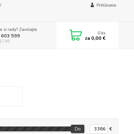
Y
Prihlásenie
e si rady? Zavolajte.
0
ks
 603 599
za
0,00 €
 17:00
Do
€