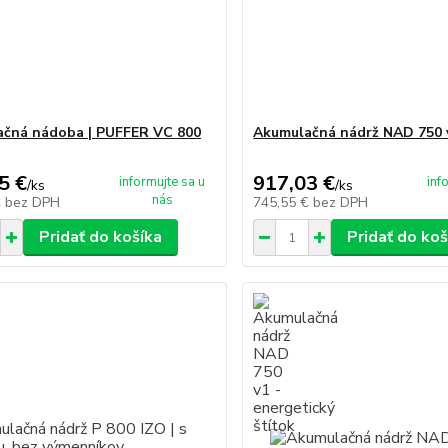
čná nádoba | PUFFER VC 800
Akumulačná nádrž NAD 750 
5 €
917,03 €
informujte sa u
inf
/
ks
/
ks
nás
€
bez DPH
745,55 €
bez DPH
Pridať do košíka
Pridať do koš