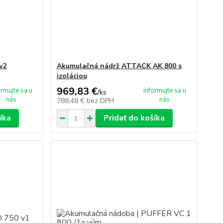
v2
Akumulačná nádrž ATTACK AK 800 s
izoláciou
969,83 €
ormujte sa u
informujte sa u
/
ks
nás
nás
788,48 €
bez DPH
íka
Pridať do košíka