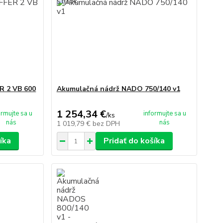
R 2 VB 600
Akumulačná nádrž NADO 750/140 v1
1 254,34 €
ormujte sa u
informujte sa u
/
ks
nás
nás
1 019,79 €
bez DPH
íka
Pridať do košíka