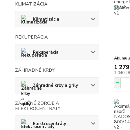
KLIMATIZÁCIA
Klimatizácia
REKUPERÁCIA
Rekuperácia
Akumula
1 279
ZÁHRADNÉ KRBY
1 040,2
Záhradné krby a grily
ZÁLOŽNÉ ZDROJE A
ELEKTROCENTRÁLY
Elektrocentrály