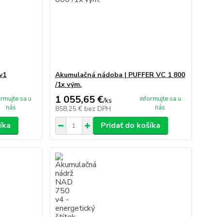
v1
Akumulačná nádoba | PUFFER VC 1 800
/1x vým.
1 055,65 €
ormujte sa u
informujte sa u
/
ks
nás
nás
858,25 €
bez DPH
íka
Pridať do košíka