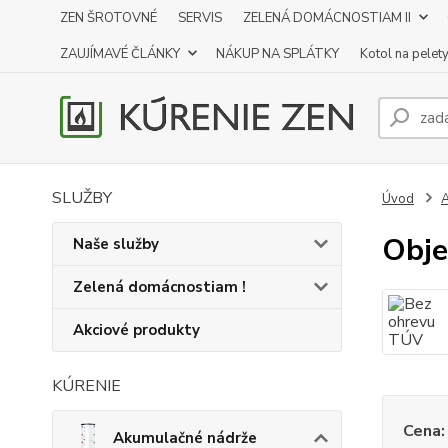
ZEN ŠROTOVNÉ
SERVIS
ZELENÁ DOMÁCNOSTIAM II
ZAUJÍMAVÉ ČLÁNKY
NÁKUP NA SPLÁTKY
Kotol na pelet
SLUŽBY
Úvod
A
Obje
Naše služby
Zelená domácnostiam !
Akciové produkty
KÚRENIE
Cena:
Akumulačné nádrže