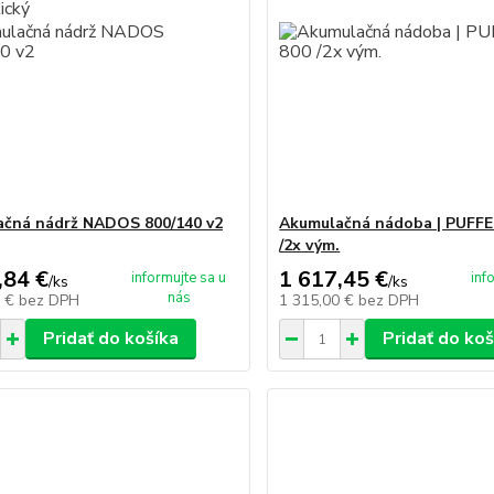
čná nádrž NADOS 800/140 v2
Akumulačná nádoba | PUFFE
/2x vým.
,84 €
1 617,45 €
informujte sa u
inf
/
ks
/
ks
nás
2 €
bez DPH
1 315,00 €
bez DPH
Pridať do košíka
Pridať do koš