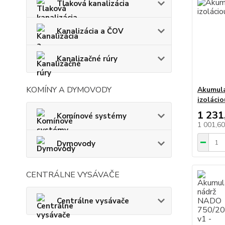
Tlaková kanalizácia
Kanalizácia a ČOV
Kanalizačné rúry
KOMÍNY A DYMOVODY
Akumula
izoláci
1 231
Komínové systémy
1 001,6
Dymovody
CENTRÁLNE VYSÁVAČE
Centrálne vysávače