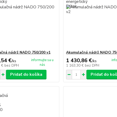
čná nádrž NADO 750/200 v1
Akumulačná nádrž NADO 750
,54 €
1 430,86 €
informujte sa u
inf
/
ks
/
ks
nás
8 €
bez DPH
1 163,30 €
bez DPH
Pridať do košíka
Pridať do koš