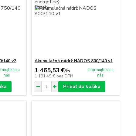
/140 v2
Akumulačná nádrž NADOS 800/140 v1
1 465,53 €
ormujte sa u
informujte sa u
/
ks
nás
nás
1 191,49 €
bez DPH
íka
Pridať do košíka