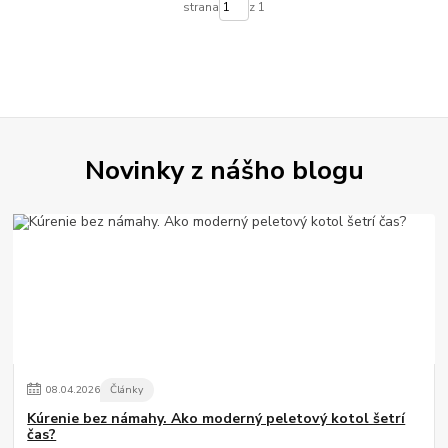
strana
z 1
Novinky z nášho blogu
08
.
04
.
2026
Články
Kúrenie bez námahy. Ako moderný peletový kotol šetrí
čas?