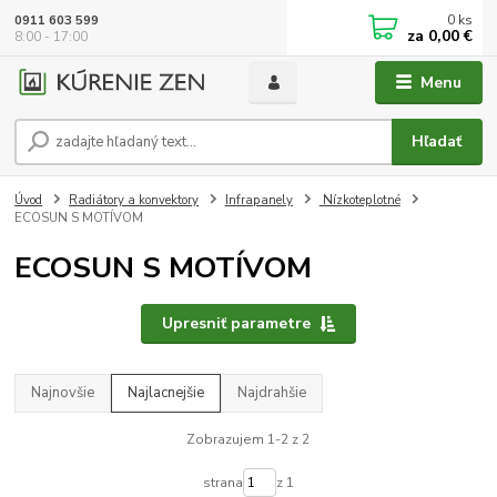
0
ks
0911 603 599
za
0,00 €
8:00 - 17:00
Menu
Hľadať
Úvod
Radiátory a konvektory
Infrapanely
Nízkoteplotné
ECOSUN S MOTÍVOM
ECOSUN S MOTÍVOM
Upresniť parametre
Najnovšie
Najlacnejšie
Najdrahšie
Zobrazujem 1-2 z 2
strana
z 1