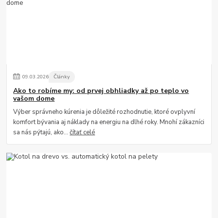
09
.
03
.
2026
Články
Ako to robíme my: od prvej obhliadky až po teplo vo
vašom dome
Výber správneho kúrenia je dôležité rozhodnutie, ktoré ovplyvní
komfort bývania aj náklady na energiu na dlhé roky. Mnohí zákazníci
sa nás pýtajú, ako...
čítať celé