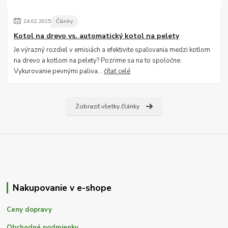
24
.
02
.
2025
Články
Kotol na drevo vs. automatický kotol na pelety
Je výrazný rozdiel v emisiách a efektivite spaľovania medzi kotlom
na drevo a kotlom na pelety? Pozrime sa na to spoločne.
Vykurovanie pevnými paliva...
čítať celé
Zobraziť všetky články
Nakupovanie v e-shope
Ceny dopravy
Obchodné podmienky