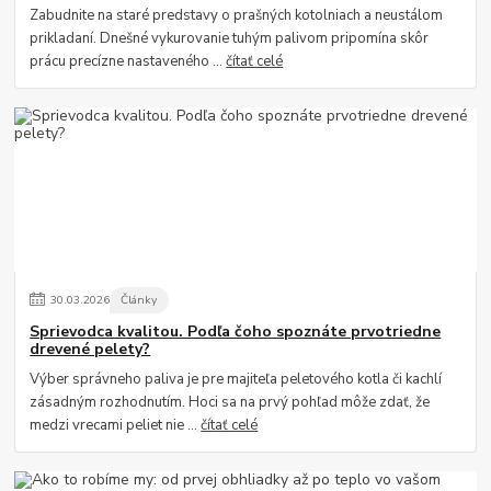
Zabudnite na staré predstavy o prašných kotolniach a neustálom
prikladaní. Dnešné vykurovanie tuhým palivom pripomína skôr
prácu precízne nastaveného ...
čítať celé
30
.
03
.
2026
Články
Sprievodca kvalitou. Podľa čoho spoznáte prvotriedne
drevené pelety?
Výber správneho paliva je pre majiteľa peletového kotla či kachlí
zásadným rozhodnutím. Hoci sa na prvý pohľad môže zdať, že
medzi vrecami peliet nie ...
čítať celé