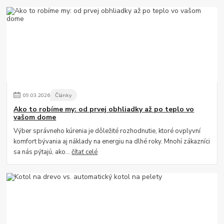
09
.
03
.
2026
Články
Ako to robíme my: od prvej obhliadky až po teplo vo
vašom dome
Výber správneho kúrenia je dôležité rozhodnutie, ktoré ovplyvní
komfort bývania aj náklady na energiu na dlhé roky. Mnohí zákazníci
sa nás pýtajú, ako...
čítať celé