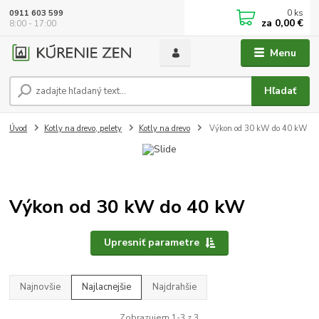
0
ks
0911 603 599
za
0,00 €
8:00 - 17:00
Menu
Hľadať
Úvod
Kotly na drevo, pelety
Kotly na drevo
Výkon od 30 kW do 40 kW
Výkon od 30 kW do 40 kW
Upresniť parametre
Najnovšie
Najlacnejšie
Najdrahšie
Zobrazujem 1-3 z 3