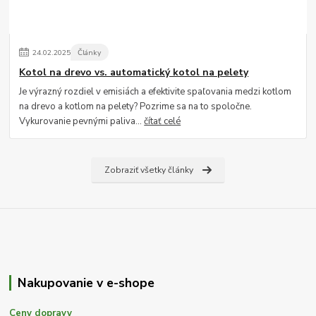
24
.
02
.
2025
Články
Kotol na drevo vs. automatický kotol na pelety
Je výrazný rozdiel v emisiách a efektivite spaľovania medzi kotlom
na drevo a kotlom na pelety? Pozrime sa na to spoločne.
Vykurovanie pevnými paliva...
čítať celé
Zobraziť všetky články
Nakupovanie v e-shope
Ceny dopravy