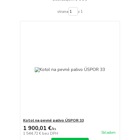
strana
z 1
Kotol na pevné palivo ÚSPOR 33
1 900,01 €
/
ks
Skladom
1 544,72 €
bez DPH