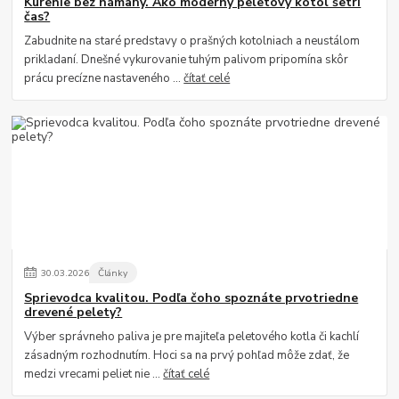
Kúrenie bez námahy. Ako moderný peletový kotol šetrí
čas?
Zabudnite na staré predstavy o prašných kotolniach a neustálom
prikladaní. Dnešné vykurovanie tuhým palivom pripomína skôr
prácu precízne nastaveného ...
čítať celé
30
.
03
.
2026
Články
Sprievodca kvalitou. Podľa čoho spoznáte prvotriedne
drevené pelety?
Výber správneho paliva je pre majiteľa peletového kotla či kachlí
zásadným rozhodnutím. Hoci sa na prvý pohľad môže zdať, že
medzi vrecami peliet nie ...
čítať celé