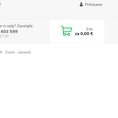
Y
Prihlásenie
e si rady? Zavolajte.
0
ks
 603 599
za
0,00 €
 17:00
Zvislé - závesné