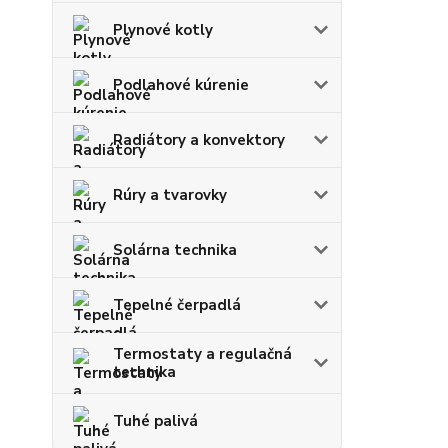
Plynové kotly
Podlahové kúrenie
Radiátory a konvektory
Rúry a tvarovky
Solárna technika
Tepelné čerpadlá
Termostaty a regulačná
technika
Tuhé palivá