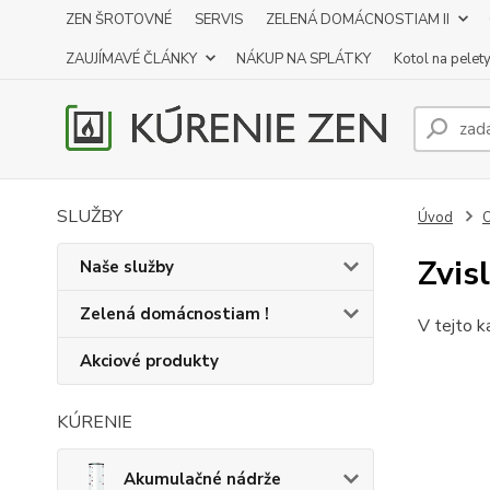
ZEN ŠROTOVNÉ
SERVIS
ZELENÁ DOMÁCNOSTIAM II
ZAUJÍMAVÉ ČLÁNKY
NÁKUP NA SPLÁTKY
Kotol na pelet
SLUŽBY
Úvod
O
Zvis
Naše služby
Zelená domácnostiam !
V tejto k
Akciové produkty
KÚRENIE
Akumulačné nádrže