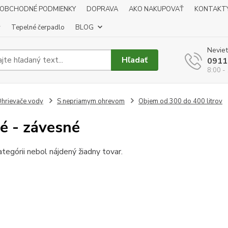
OBCHODNÉ PODMIENKY
DOPRAVA
AKO NAKUPOVAŤ
KONTAKT
y
Tepelné čerpadlo
BLOG
Neviet
Hľadať
0911
8:00 -
hrievače vody
S nepriamym ohrevom
Objem od 300 do 400 litrov
lé - závesné
ategórii nebol nájdený žiadny tovar.