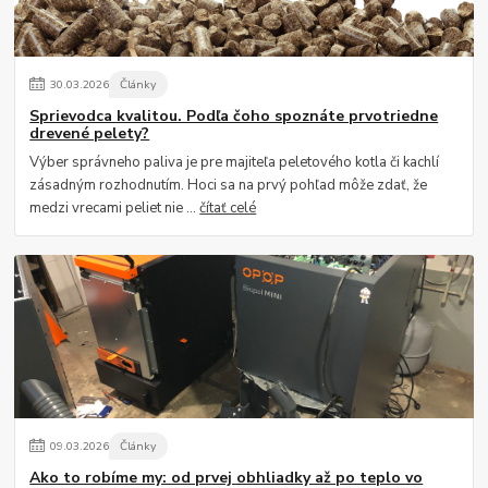
30
.
03
.
2026
Články
Sprievodca kvalitou. Podľa čoho spoznáte prvotriedne
drevené pelety?
Výber správneho paliva je pre majiteľa peletového kotla či kachlí
zásadným rozhodnutím. Hoci sa na prvý pohľad môže zdať, že
medzi vrecami peliet nie ...
čítať celé
09
.
03
.
2026
Články
Ako to robíme my: od prvej obhliadky až po teplo vo