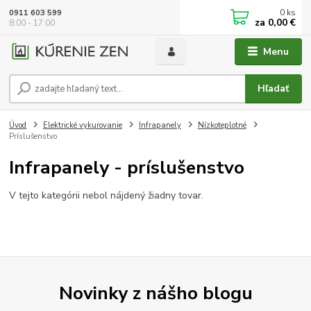
0
ks
0911 603 599
za
0,00 €
8:00 - 17:00
Menu
Hľadať
Úvod
Elektrické vykurovanie
Infrapanely
Nízkoteplotné
Príslušenstvo
Infrapanely - príslušenstvo
V tejto kategórii nebol nájdený žiadny tovar.
Novinky z nášho blogu