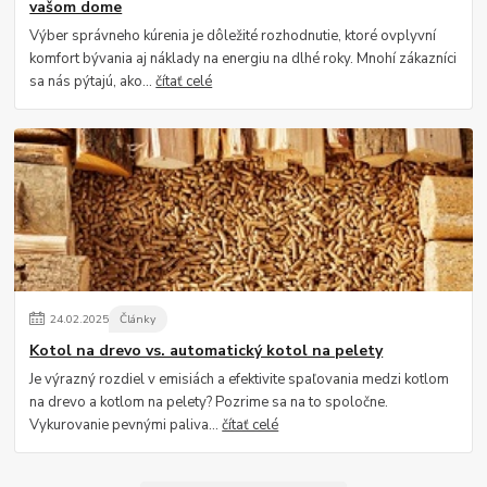
vašom dome
Výber správneho kúrenia je dôležité rozhodnutie, ktoré ovplyvní
komfort bývania aj náklady na energiu na dlhé roky. Mnohí zákazníci
sa nás pýtajú, ako...
čítať celé
24
.
02
.
2025
Články
Kotol na drevo vs. automatický kotol na pelety
Je výrazný rozdiel v emisiách a efektivite spaľovania medzi kotlom
na drevo a kotlom na pelety? Pozrime sa na to spoločne.
Vykurovanie pevnými paliva...
čítať celé