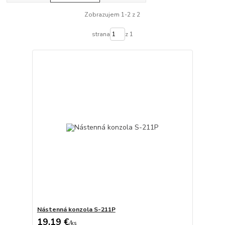
Zobrazujem 1-2 z 2
strana
z 1
Nástenná konzola S-211P
19,19 €
/
ks