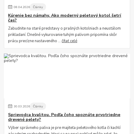
08
.
04
.
2026
Články
Kúrenie bez námahy. Ako moderný peletový kotol šetrí
čas?
Zabudnite na staré predstavy o prašných kotolniach a neustálom
prikladaní. Dnešné vykurovanie tuhým palivom pripomína skôr
prácu precízne nastaveného ...
čítať celé
30
.
03
.
2026
Články
Sprievodca kvalitou. Podľa čoho spoznáte prvotriedne
drevené pelety?
Výber správneho paliva je pre majiteľa peletového kotla či kachlí
zásadným rozhodnutím. Hoci sa na prvý pohľad môže zdať, že