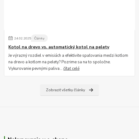
24
.
02
.
2025
Články
Kotol na drevo vs. automatický kotol na pelety
Je výrazný rozdiel v emisiách a efektivite spaľovania medzi kotlom
na drevo a kotlom na pelety? Pozrime sa na to spoločne.
Vykurovanie pevnými paliva...
čítať celé
Zobraziť všetky články