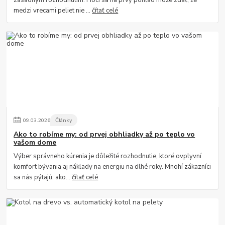
medzi vrecami peliet nie ...
čítať celé
09
.
03
.
2026
Články
Ako to robíme my: od prvej obhliadky až po teplo vo
vašom dome
Výber správneho kúrenia je dôležité rozhodnutie, ktoré ovplyvní
komfort bývania aj náklady na energiu na dlhé roky. Mnohí zákazníci
sa nás pýtajú, ako...
čítať celé