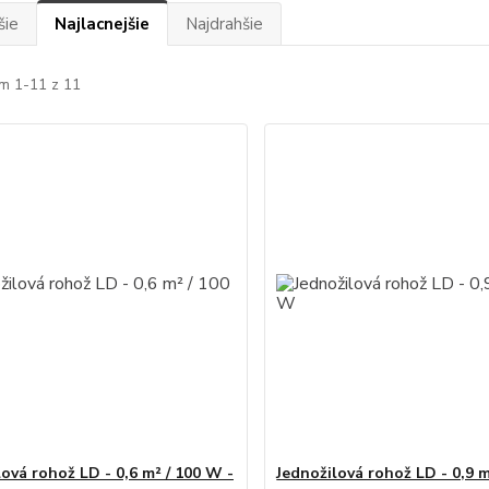
šie
Najlacnejšie
Najdrahšie
m 1-11 z 11
lová rohož LD - 0,6 m² / 100 W -
Jednožilová rohož LD - 0,9 