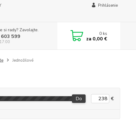
Y
Prihlásenie
e si rady? Zavolajte.
0
ks
 603 599
za
0,00 €
 17:00
že
Jednožilové
Do
€