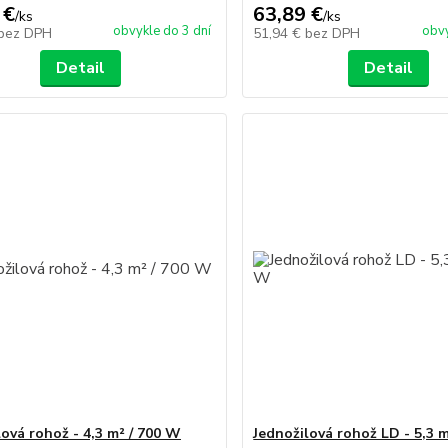
 €
63,89 €
/
ks
/
ks
obvykle do 3 dní
obvy
bez DPH
51,94 €
bez DPH
Detail
Detail
lová rohož - 4,3 m² / 700 W
Jednožilová rohož LD - 5,3 