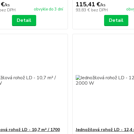
 €
115,41 €
/
ks
/
ks
obvykle do 3 dní
obvy
bez DPH
93,83 €
bez DPH
Detail
Detail
lová rohož LD - 10,7 m² / 1700
Jednožilová rohož LD - 12,4 