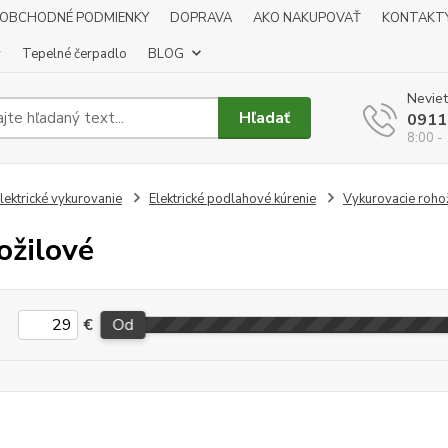
OBCHODNÉ PODMIENKY
DOPRAVA
AKO NAKUPOVAŤ
KONTAKT
y
Tepelné čerpadlo
BLOG
Neviet
Hľadať
0911
8:00 -
lektrické vykurovanie
Elektrické podlahové kúrenie
Vykurovacie roho
ožilové
€
Od