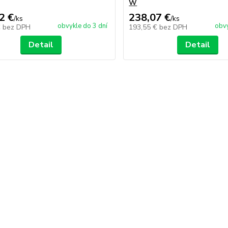
W
2 €
238,07 €
/
ks
/
ks
obvykle do 3 dní
obvy
€
bez DPH
193,55 €
bez DPH
Detail
Detail