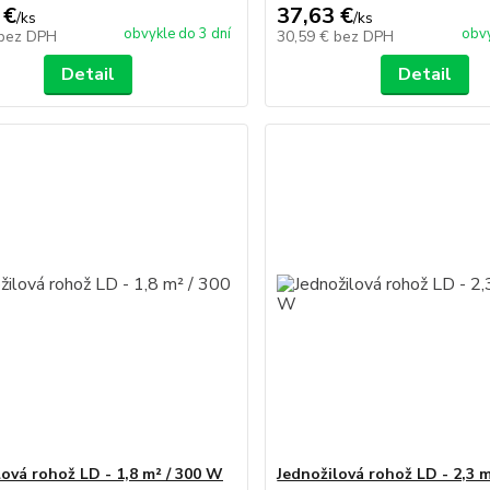
 €
37,63 €
/
ks
/
ks
obvykle do 3 dní
obvy
bez DPH
30,59 €
bez DPH
Detail
Detail
lová rohož LD - 1,8 m² / 300 W
Jednožilová rohož LD - 2,3 