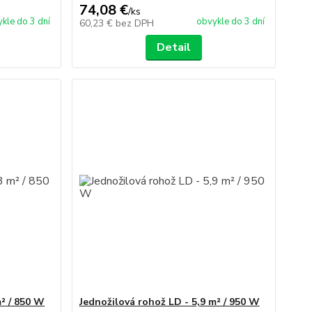
74,08 €
/
ks
kle do 3 dní
obvykle do 3 dní
60,23 €
bez DPH
Detail
m² / 850 W
Jednožilová rohož LD - 5,9 m² / 950 W