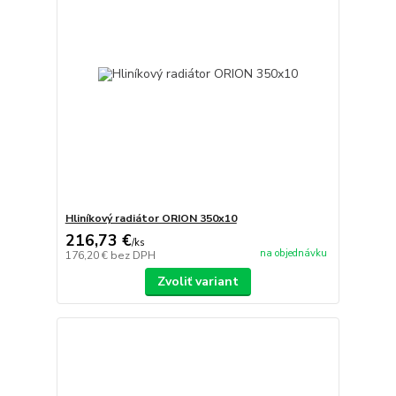
Hliníkový radiátor ORION 350x10
216,73 €
/
ks
na objednávku
176,20 €
bez DPH
Zvoliť variant