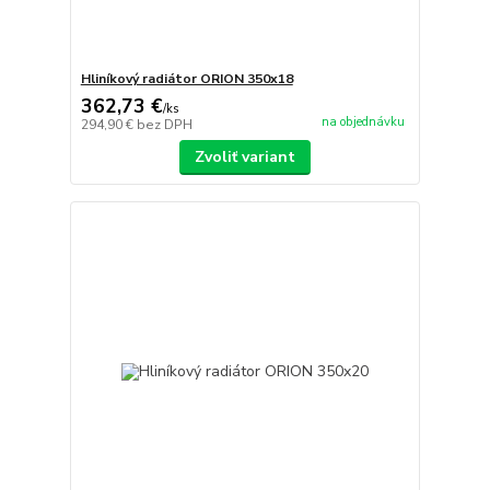
Hliníkový radiátor ORION 350x18
362,73 €
/
ks
na objednávku
294,90 €
bez DPH
Zvoliť variant