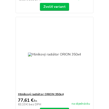
Zvoliť variant
Hliníkový radiátor ORION 350x4
77,61 €
/
ks
na objednávku
63,10 €
bez DPH