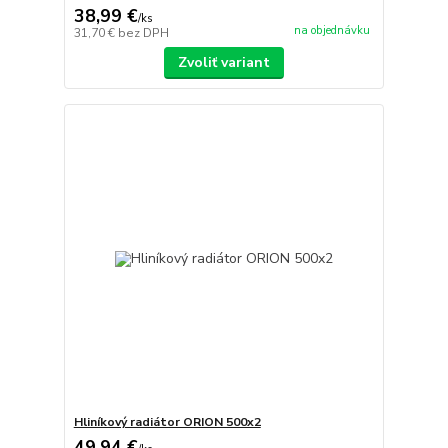
38,99 €
/
ks
na objednávku
31,70 €
bez DPH
Zvoliť variant
Hliníkový radiátor ORION 500x2
49,94 €