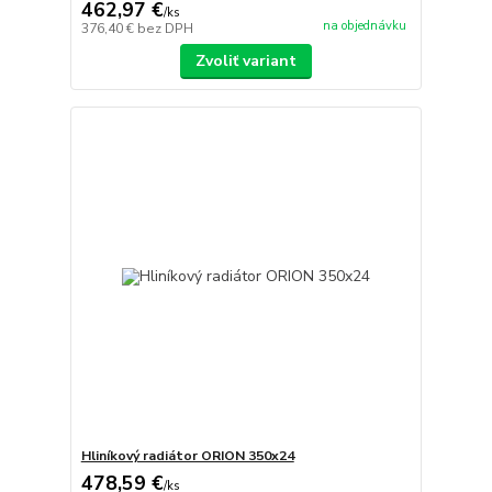
462,97 €
/
ks
na objednávku
376,40 €
bez DPH
Zvoliť variant
Hliníkový radiátor ORION 350x24
478,59 €
/
ks