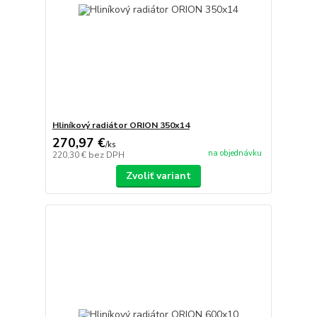
Hliníkový radiátor ORION 350x14
270,97 €
/
ks
na objednávku
220,30 €
bez DPH
Zvoliť variant