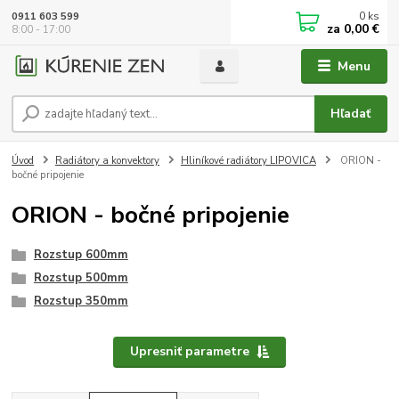
0
ks
0911 603 599
za
0,00 €
8:00 - 17:00
Menu
Hľadať
Úvod
Radiátory a konvektory
Hliníkové radiátory LIPOVICA
ORION -
bočné pripojenie
ORION - bočné pripojenie
Rozstup 600mm
Rozstup 500mm
Rozstup 350mm
Upresniť parametre