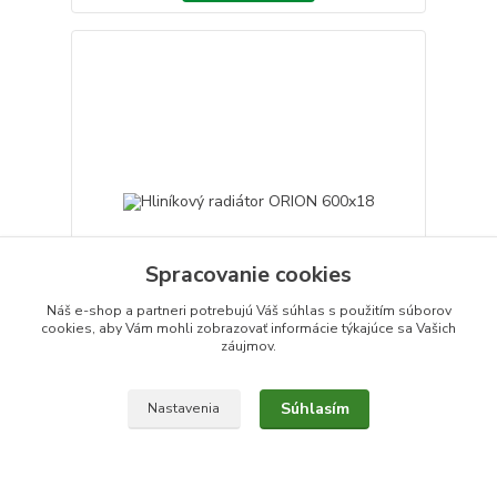
Spracovanie cookies
Náš e-shop a partneri potrebujú Váš
súhlas
s použitím súborov
cookies, aby Vám mohli zobrazovať informácie týkajúce sa Vašich
záujmov.
Hliníkový radiátor ORION 600x18
538,99 €
Súhlasím
Nastavenia
/
ks
na objednávku
438,20 €
bez DPH
Zvoliť variant