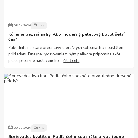
08
.
04
.
2026
Články
Kúrenie bez námahy. Ako moderný peletový kotol šetrí
čas?
Zabudnite na staré predstavy o prašných kotolniach a neustálom
prikladaní. Dnešné vykurovanie tuhým palivom pripomína skôr
prácu precízne nastaveného ...
čítať celé
30
.
03
.
2026
Články
Sprievodca kvalitou. Podľa čoho spoznáte prvotriedne