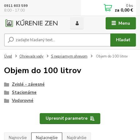
0
ks
0911 603 599
za
0,00 €
8:00 - 17:00
Menu
Hľadať
Úvod
Ohrievače vody
S nepriamym ohrevom
Objem do 100 litrov
Objem do 100 litrov
Zvislé - závesné
Stacionárne
Vodorovné
Upresniť parametre
Najnovšie
Najlacnejšie
Najdrahšie