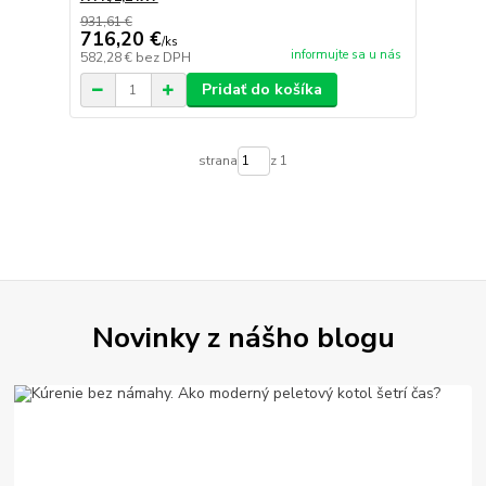
931,61 €
716,20 €
/
ks
informujte sa u nás
582,28 €
bez DPH
Pridať do košíka
strana
z 1
Novinky z nášho blogu