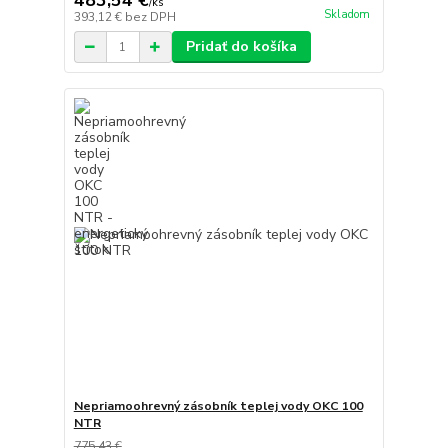
483,54 €
/
ks
Skladom
393,12 €
bez DPH
Pridať do košíka
Nepriamoohrevný zásobník teplej vody OKC 100
NTR
775,43 €