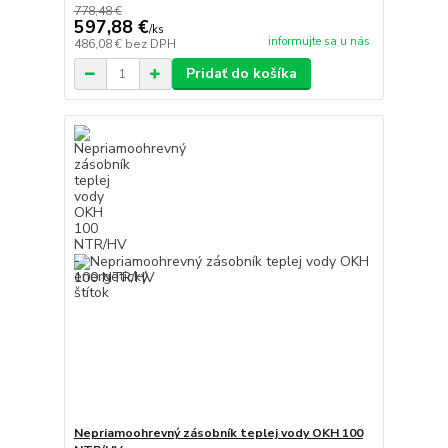
778,48 €
597,88 €
/
ks
informujte sa u nás
486,08 €
bez DPH
Pridať do košíka
Nepriamoohrevný zásobník teplej vody OKH 100