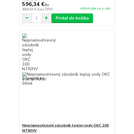
596,34 €
/
ks
informujte sa u nás
484,83 €
bez DPH
Pridať do košíka
Nepriamoohrevný zásobník teplej vody OKC 100
NTR/HV