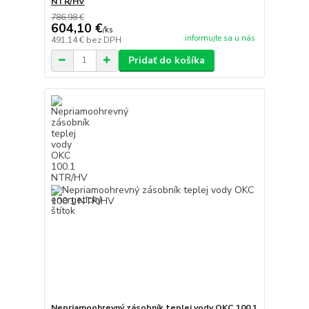
NTR/HV
786,98 €
604,10 €
/
ks
informujte sa u nás
491,14 €
bez DPH
Pridať do košíka
Nepriamoohrevný zásobník teplej vody OKC 100.1