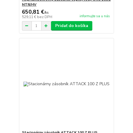
NTR/HV
650,81 €
/
ks
informujte sa u nás
529,11 €
bez DPH
Pridať do košíka
Stacionárny zásobník ATTACK 100 Z PLUS