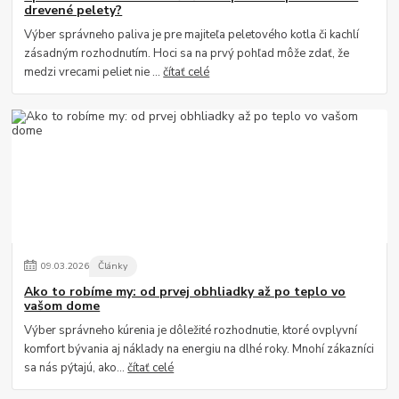
drevené pelety?
Výber správneho paliva je pre majiteľa peletového kotla či kachlí
zásadným rozhodnutím. Hoci sa na prvý pohľad môže zdať, že
medzi vrecami peliet nie ...
čítať celé
09
.
03
.
2026
Články
Ako to robíme my: od prvej obhliadky až po teplo vo
vašom dome
Výber správneho kúrenia je dôležité rozhodnutie, ktoré ovplyvní
komfort bývania aj náklady na energiu na dlhé roky. Mnohí zákazníci
sa nás pýtajú, ako...
čítať celé