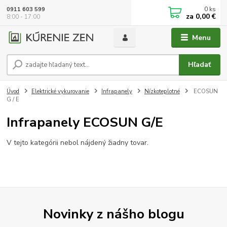
0
ks
0911 603 599
za
0,00 €
8:00 - 17:00
Menu
Hľadať
Úvod
Elektrické vykurovanie
Infrapanely
Nízkoteplotné
ECOSUN
G / E
Infrapanely ECOSUN G/E
V tejto kategórii nebol nájdený žiadny tovar.
Novinky z nášho blogu