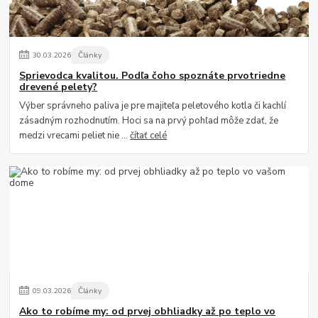
30
.
03
.
2026
Články
Sprievodca kvalitou. Podľa čoho spoznáte prvotriedne
drevené pelety?
Výber správneho paliva je pre majiteľa peletového kotla či kachlí
zásadným rozhodnutím. Hoci sa na prvý pohľad môže zdať, že
medzi vrecami peliet nie ...
čítať celé
09
.
03
.
2026
Články
Ako to robíme my: od prvej obhliadky až po teplo vo