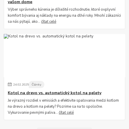
vašom dome
Výber správneho kúrenia je dôležité rozhodnutie, ktoré ovplyvní
komfort bývania aj náklady na energiu na dlhé roky. Mnohí zákazníci
sa nás pýtajú, ako...
čítať celé
24
.
02
.
2025
Články
Kotol na drevo vs. automatický kotol na pelety
Je výrazný rozdiel v emisiách a efektivite spaľovania medzi kotlom
na drevo a kotlom na pelety? Pozrime sa na to spoločne.
Vykurovanie pevnými paliva...
čítať celé